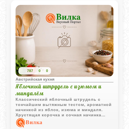
787
0
0
Австрийская кухня
Яблочный штрудель с изюмом и
миндалём
Классический яблочный штрудель с
тончайшим вытяжным тестом, ароматной
начинкой из яблок, изюма и миндаля.
Хрустящая корочка и сочная начинка
делают этот десерт настоящей классикой
Вилка
домашней выпечки.