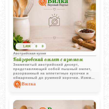
1,40K
0
0
Австрийская кухня
Кайзеровский омлет с изюмом
Знаменитый австрийский десерт,
представляющий собой пышный омлет,
разорванный на аппетитные кусочки и
обжаренный до румяной корочки. Изюм и
корица придают ему особый домашний
Вилка
аромат.