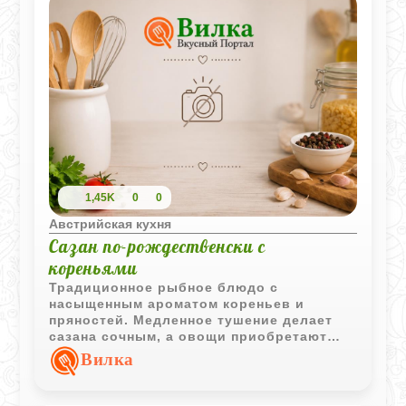
1,45K
0
0
Австрийская кухня
Сазан по-рождественски с
кореньями
Традиционное рыбное блюдо с
насыщенным ароматом кореньев и
пряностей. Медленное тушение делает
сазана сочным, а овощи приобретают
глубокий и выразительный вкус.
Вилка