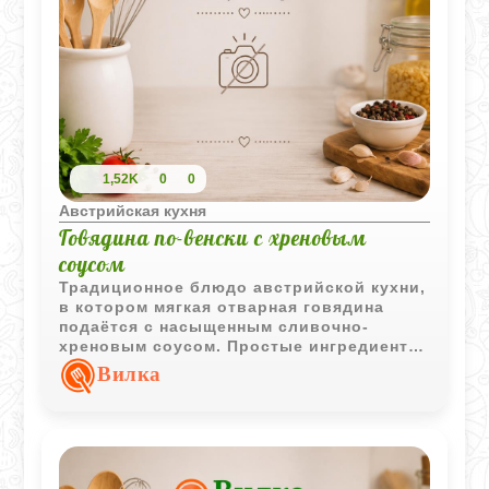
1,52K
0
0
Австрийская кухня
Говядина по-венски с хреновым
соусом
Традиционное блюдо австрийской кухни,
в котором мягкая отварная говядина
подаётся с насыщенным сливочно-
хреновым соусом. Простые ингредиенты
создают гармоничное и сытное
Вилка
сочетание.