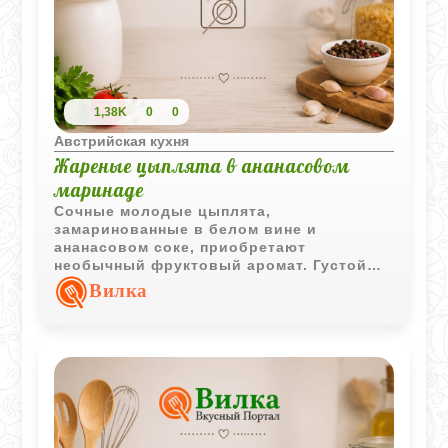
1,38K
0
0
Австрийская кухня
Жареные цыплята в ананасовом
маринаде
Сочные молодые цыплята,
замаринованные в белом вине и
ананасовом соке, приобретают
необычный фруктовый аромат. Густой
соус с ананасом и бананами делает
Вилка
блюдо особенно выразительным.