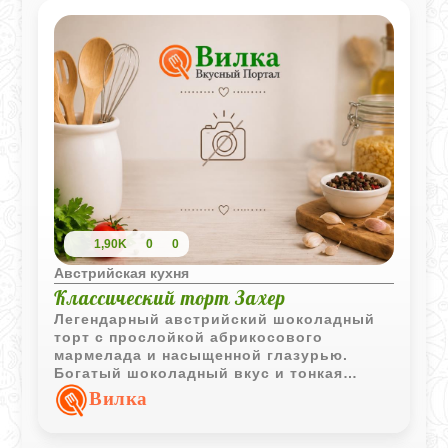
1,90K
0
0
Австрийская кухня
Классический торт Захер
Легендарный австрийский шоколадный
торт с прослойкой абрикосового
мармелада и насыщенной глазурью.
Богатый шоколадный вкус и тонкая
фруктовая кислинка делают этот десерт
Вилка
узнаваемым во всём мире.