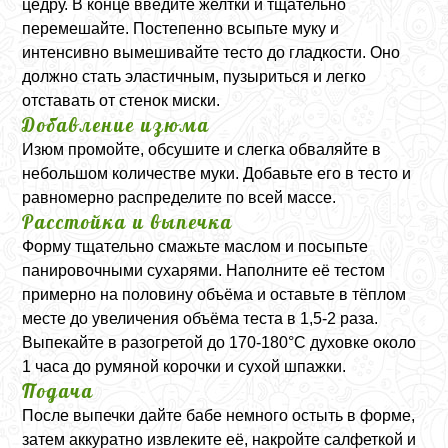
цедру. В конце введите желтки и тщательно
перемешайте. Постепенно всыпьте муку и
интенсивно вымешивайте тесто до гладкости. Оно
должно стать эластичным, пузыриться и легко
отставать от стенок миски.
Добавление изюма
Изюм промойте, обсушите и слегка обваляйте в
небольшом количестве муки. Добавьте его в тесто и
равномерно распределите по всей массе.
Расстойка и выпечка
Форму тщательно смажьте маслом и посыпьте
панировочными сухарями. Наполните её тестом
примерно на половину объёма и оставьте в тёплом
месте до увеличения объёма теста в 1,5-2 раза.
Выпекайте в разогретой до 170-180°C духовке около
1 часа до румяной корочки и сухой шпажки.
Подача
После выпечки дайте бабе немного остыть в форме,
затем аккуратно извлеките её, накройте салфеткой и