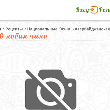
Вход
Рег
я
›
Рецепты
›
Национальные Кухни
›
Азербайджанская
в лобия чило