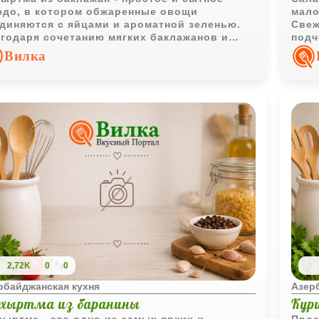
до, в котором обжаренные овощи
мало
диняются с яйцами и ароматной зеленью.
Свеж
годаря сочетанию мягких баклажанов и
подч
яной яичной корочки вкус получается
офор
Вилка
ыщенным и гармоничным.
2,72K
0
0
рбайджанская кухня
Азер
хыртма из баранины
Кур