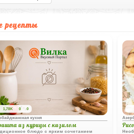
е рецепты
1,78K
0
0
рбайджанская кухня
Азер
ришта из курицы с кизилом
Рисо
диционное блюдо с ярким сочетанием
Необ