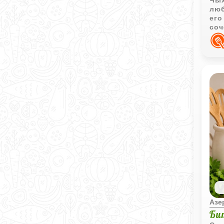
Чых
люб
его
соч
воз
обв
аро
сам
вос
охл
дел
Азе
Би