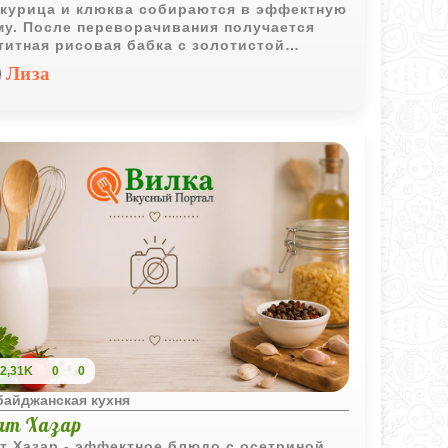
 курица и клюква собираются в эффектную
у. После переворачивания получается
титная рисовая бабка с золотистой
офельной основой.
Лиза
2,31K
0
0
байджанская кухня
ат Хазар
т Хазар - эффектное блюдо с осетриной,