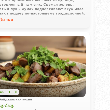
той и ароматный шашлык из курицы,
отовленный на углях. Свежая зелень,
атый лук и сумах подчёркивают вкус мяса
лают подачу по-настоящему традиционной.
Вилка
4K
1
0
байджанская кухня
з-быз