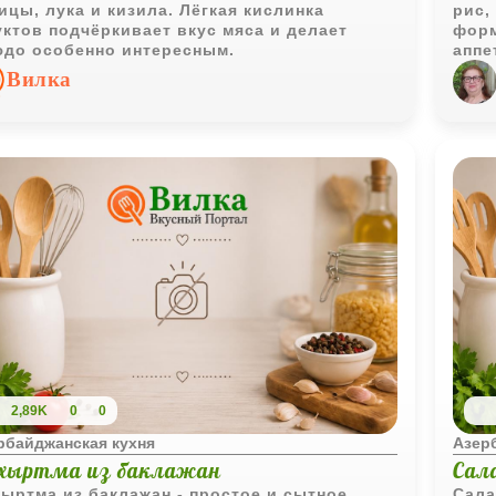
ицы, лука и кизила. Лёгкая кислинка
рис,
ктов подчёркивает вкус мяса и делает
форм
до особенно интересным.
аппе
карт
Вилка
2,89K
0
0
рбайджанская кухня
Азер
хыртма из баклажан
Сал
ыртма из баклажан - простое и сытное
Сала