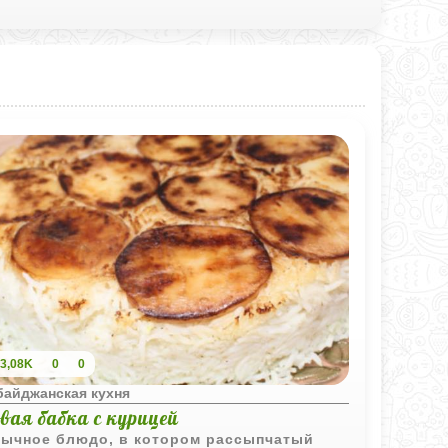
3,08K
0
0
байджанская кухня
вая бабка с курицей
ычное блюдо, в котором рассыпчатый