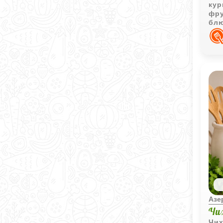
кур
фру
блю
Азе
Чи
Чих