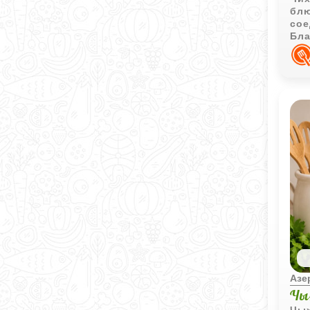
блю
сое
Бла
рум
нас
Азе
Чы