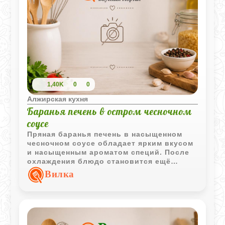
1,40K
0
0
Алжирская кухня
Баранья печень в остром чесночном
соусе
Пряная баранья печень в насыщенном
чесночном соусе обладает ярким вкусом
и насыщенным ароматом специй. После
охлаждения блюдо становится ещё
выразительнее и отлично подходит в
Вилка
качестве холодной закуски.