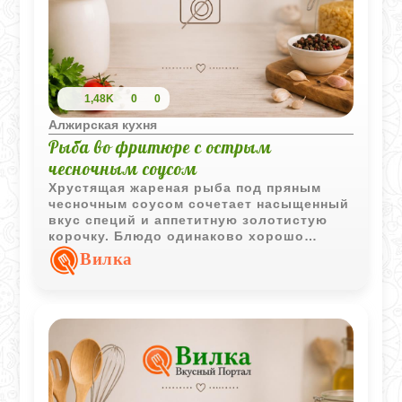
1,48K
0
0
Алжирская кухня
Рыба во фритюре с острым
чесночным соусом
Хрустящая жареная рыба под пряным
чесночным соусом сочетает насыщенный
вкус специй и аппетитную золотистую
корочку. Блюдо одинаково хорошо
подаётся как горячим, так и
Вилка
охлаждённым.