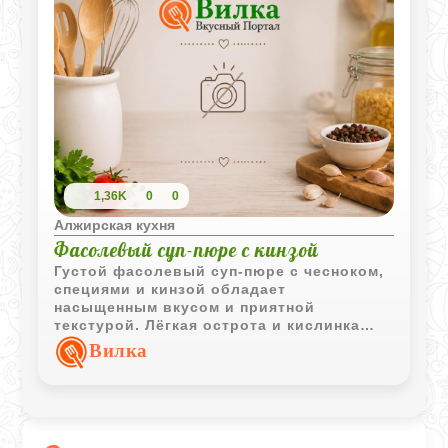
1,36K
0
0
Алжирская кухня
Фасолевый суп-пюре с кинзой
Густой фасолевый суп-пюре с чесноком,
специями и кинзой обладает
насыщенным вкусом и приятной
текстурой. Лёгкая острота и кислинка
при подаче делают блюдо особенно
Вилка
выразительным.