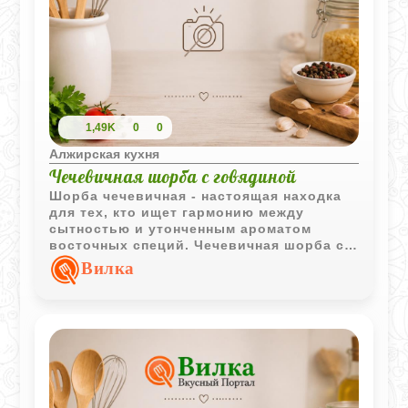
1,49K
0
0
Алжирская кухня
Чечевичная шорба с говядиной
Шорба чечевичная - настоящая находка
для тех, кто ищет гармонию между
сытностью и утонченным ароматом
восточных специй. Чечевичная шорба с
говядиной получается густой и
Вилка
наваристой, а добавление корицы и
лимонного сока придает ей необычный,
освежающий характер. Это блюдо
идеально подходит для семейного обеда,
согревая и наполняя энергией.