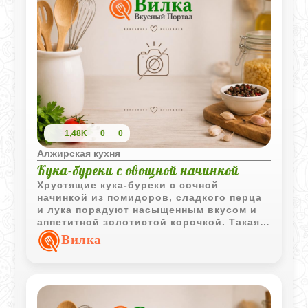
1,48K
0
0
Алжирская кухня
Кука-буреки с овощной начинкой
Хрустящие кука-буреки с сочной
начинкой из помидоров, сладкого перца
и лука порадуют насыщенным вкусом и
аппетитной золотистой корочкой. Такая
выпечка одинаково хороша как в
Вилка
горячем, так и в тёплом виде.