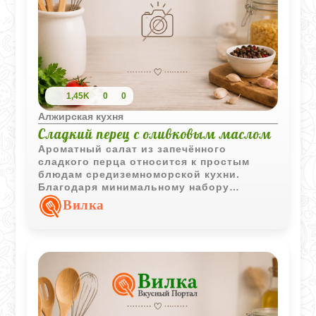
1,45K
0
0
Алжирская кухня
Сладкий перец с оливковым маслом
Ароматный салат из запечённого
сладкого перца относится к простым
блюдам средиземноморской кухни.
Благодаря минимальному набору
ингредиентов вкус овощей раскрывается
Вилка
особенно ярко, а оливковое масло
удачно подчёркивает их естественную
сладость.