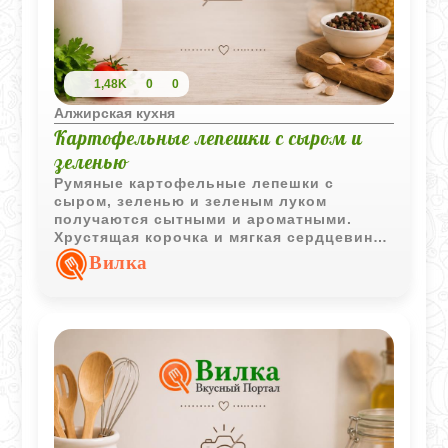
1,48K
0
0
Алжирская кухня
Картофельные лепешки с сыром и
зеленью
Румяные картофельные лепешки с
сыром, зеленью и зеленым луком
получаются сытными и ароматными.
Хрустящая корочка и мягкая сердцевина
делают их отличным вариантом для
Вилка
перекуса или гарнира.