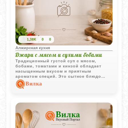
1,38K
0
0
Алжирская кухня
Джари с мясом и сухими бобами
Традиционный густой суп с мясом,
бобами, томатами и кинзой обладает
насыщенным вкусом и приятным
ароматом специй. Это сытное блюдо
хорошо подходит для обеда и надолго
Вилка
сохраняет чувство сытости.