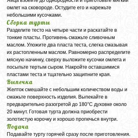
Яйца взбейте до однородности и приготовьте мягкий
омлет на сковороде. Остудите его и нарежьте
небольшими кусочками.
Сборка турты
Разделите тесто на четыре части и раскатайте в
тонкие пласты. Противень смажьте сливочным
маслом. Уложите два пласта теста, слегка смазывая
их растопленным маслом. Равномерно распределите
мясную начинку, сверху выложите кусочки омлета и
посыпьте тертым сыром. Накройте оставшимися
пластами теста и тщательно защипните края.
Выпечка
Желток смешайте с небольшим количеством воды и
смажьте поверхность изделия. Выпекайте в
предварительно разогретой до 180°C духовке около
20 минут. Готовая турта должна приобрести
золотистую корочку и хорошо пропечься внутри.
Подача
Подавайте турту горячей сразу после приготовления.