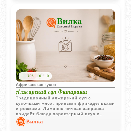
706
0
0
Африканская кухня
Алжирский суп Фитираши
Традиционный алжирский суп с
кусочками мяса, пряными фрикадельками
и рожками. Лимонно-яичная заправка
придаёт блюду характерный вкус и
делает бульон более насыщенным.
Вилка