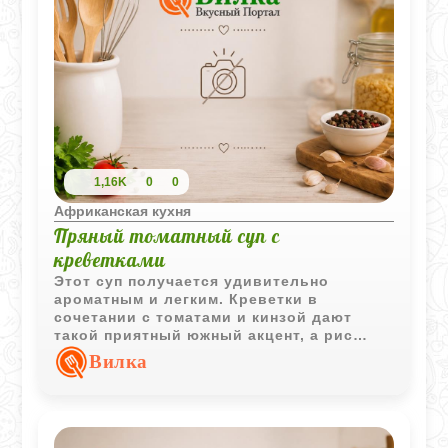
1,16K
0
0
Африканская кухня
Пряный томатный суп с
креветками
Этот суп получается удивительно
ароматным и легким. Креветки в
сочетании с томатами и кинзой дают
такой приятный южный акцент, а рис
делает блюдо более сытным. Готовится
Вилка
всё очень быстро, буквально на одном
дыхании. Идеальный вариант для
легкого обеда, когда хочется чего-то
изысканного, но без лишних сложностей
на кухне.