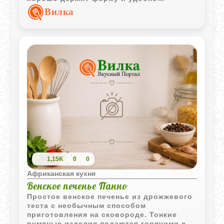
нарезается порционными кусочками.
Вилка
1,15K
0
0
Африканская кухня
Венское печенье Панно
Простое венское печенье из дрожжевого
теста с необычным способом
приготовления на сковороде. Тонкие
румяные изделия подаются горячими с