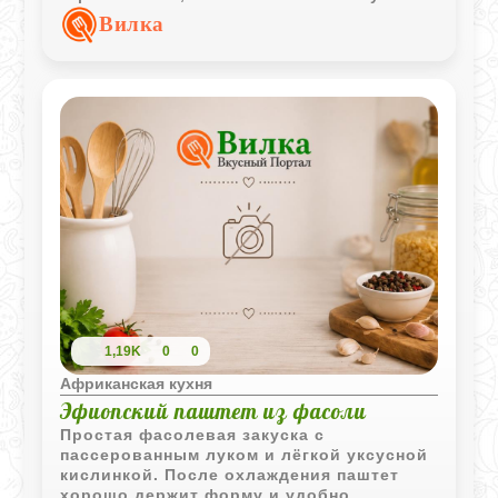
добавляет приятную свежесть.
Вилка
1,19K
0
0
Африканская кухня
Эфиопский паштет из фасоли
Простая фасолевая закуска с
пассерованным луком и лёгкой уксусной
кислинкой. После охлаждения паштет
хорошо держит форму и удобно