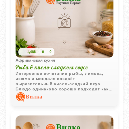
1,48K
0
0
Африканская кухня
Рыба в кисло-сладком соусе
Интересное сочетание рыбы, лимона,
изюма и миндаля создаёт
выразительный кисло-сладкий вкус.
Блюдо одинаково хорошо подходит как
для горячей подачи, так и для
Вилка
охлаждённой закуски.