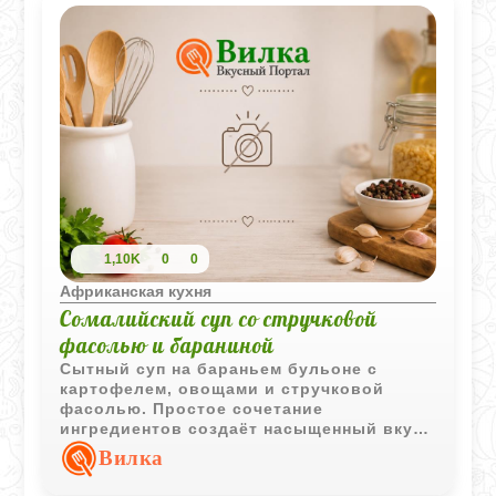
1,10K
0
0
Африканская кухня
Сомалийский суп со стручковой
фасолью и бараниной
Сытный суп на бараньем бульоне с
картофелем, овощами и стручковой
фасолью. Простое сочетание
ингредиентов создаёт насыщенный вкус
и делает блюдо подходящим для
Вилка
семейного обеда.