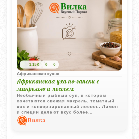
1,15K
0
0
Африканская кухня
Африканская уха по-гански с
макрелью и лососем
Необычный рыбный суп, в котором
сочетаются свежая макрель, томатный
сок и консервированный лосось. Лимон
и специи делают вкус более
выразительным, а приготовление
Вилка
занимает совсем немного времени.