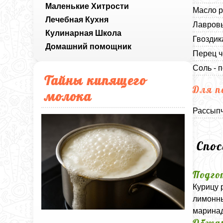
Маленькие Хитрости
Масло р
Лечебная Кухня
Лавровы
Кулинарная Школа
Гвоздика
Домашний помощник
Перец ч
Соль - п
Тайны кипящего
Для п
молока
Рассыпч
Спо
Подго
Курицу 
лимонны
маринад