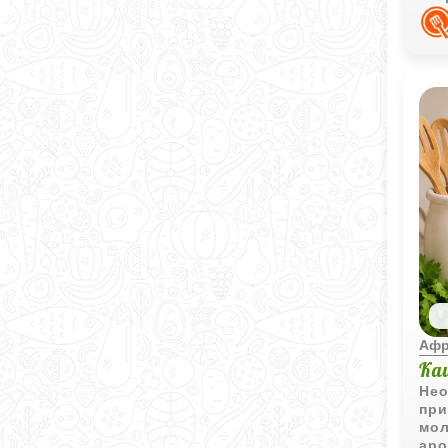
блю
Афр
Ка
Нео
при
мол
аро