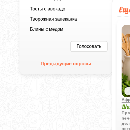
Ещ
Тосты с авокадо
Творожная запеканка
Блины с медом
Голосовать
Предыдущие опросы
Афр
Ша
Про
печ
дел
пет