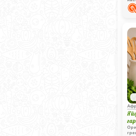
пик
Афр
Яй
га
Ори
гре