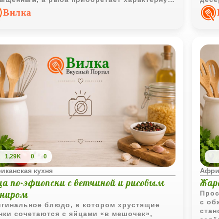
антную кислинку.
Вилка
1,29K
0
0
иканская кухня
Афри
ца по-эфиопски с ветчиной и рисовым
Жар
рниром
Прос
с об
гинальное блюдо, в котором хрустящие
стан
нки сочетаются с яйцами «в мешочек»,