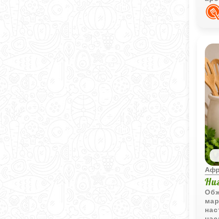
лик
Афр
Ни
Обж
мар
нас
нас