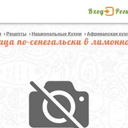
Вход
Рег
я
›
Рецепты
›
Национальные Кухни
›
Африканская кух
ица по-сенегальски в лимон