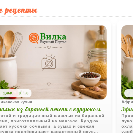
е рецепты
1,46K
0
0
иканская кухня
Афри
шлык из бараньей печени с курдюком
Эфи
стой и традиционный шашлык из бараньей
Прос
ени, приготовленный на мангале. Курдюк
луко
ает кусочки сочными, а сумах и свежая
охла
рушка подчёркивают характерный вкус
удоб