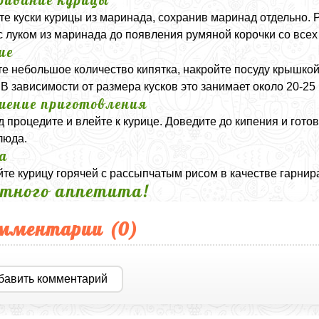
ивание курицы
те куски курицы из маринада, сохранив маринад отдельно. 
с луком из маринада до появления румяной корочки со всех
ие
е небольшое количество кипятка, накройте посуду крышкой 
 В зависимости от размера кусков это занимает около 20-25 
шение приготовления
 процедите и влейте к курице. Доведите до кипения и готов
люда.
а
те курицу горячей с рассыпчатым рисом в качестве гарнир
тного аппетита!
мментарии (
0
)
бавить комментарий