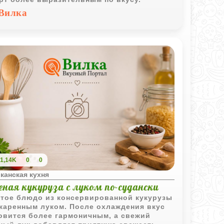
Вилка
1,14K
0
0
канская кухня
еная кукуруза с луком по-судански
тое блюдо из консервированной кукурузы
жаренным луком. После охлаждения вкус
овится более гармоничным, а свежий