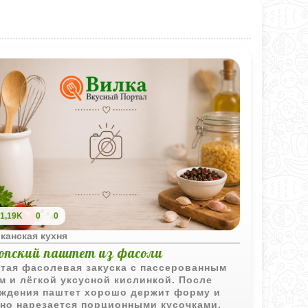
1,19K
0
0
канская кухня
опский паштет из фасоли
тая фасолевая закуска с пассерованным
м и лёгкой уксусной кислинкой. После
ждения паштет хорошо держит форму и
но нарезается порционными кусочками.