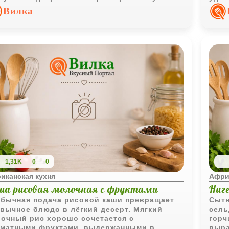
да.
Вилка
1,31K
0
0
иканская кухня
Афри
ша рисовая молочная с фруктами
Ниг
бычная подача рисовой каши превращает
Сытн
вычное блюдо в лёгкий десерт. Мягкий
сель
очный рис хорошо сочетается с
горч
матными фруктами, выдержанными в
выра