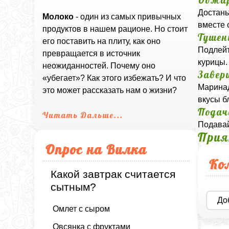
Обжар
Достань
Молоко
- один из самых привычных
вместе 
продуктов в нашем рационе. Но стоит
Тушен
его поставить на плиту, как оно
Подлейт
превращается в источник
курицы.
неожиданностей. Почему оно
Завер
«убегает»? Как этого избежать? И что
Маринад
это может рассказать нам о жизни?
вкусы б
Подач
Читать Дальше...
Подавай
Прия
Опрос на Вилка
Ко
Какой завтрак считается
сытным?
До
Омлет с сыром
Овсянка с фруктами