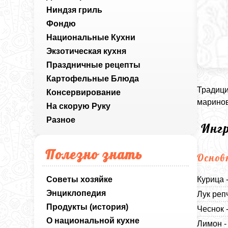
Ниндзя гриль
Фондю
Национальные Кухни
Экзотическая кухня
Праздничные рецепты
Картофельные Блюда
Традици
Консервирование
маринов
На скорую Руку
Разное
Инг
Полезно знать
Основ
Советы хозяйке
Курица 
Энциклопедия
Лук реп
Продукты (история)
Чеснок 
О национальной кухне
Лимон -