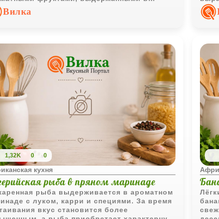
ёре.
пита
Вилка
1,32K
0
0
иканская кухня
Афри
герийская рыба в пряном маринаде
Бан
аренная рыба выдерживается в ароматном
Лёгк
инаде с луком, карри и специями. За время
бана
таивания вкус становится более
свеж
ыщенным, а рыба приобретает характерную
десе