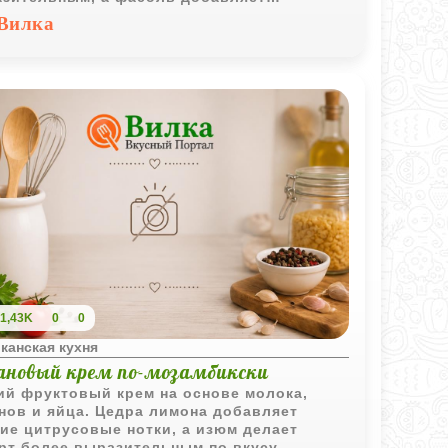
тельность.
Вилка
1,43K
0
0
канская кухня
ановый крем по-мозамбикски
ий фруктовый крем на основе молока,
нов и яйца. Цедра лимона добавляет
ие цитрусовые нотки, а изюм делает
рт более выразительным по вкусу.