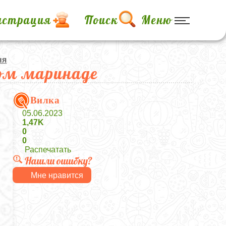
истрация
Поиск
Меню
ня
ном маринаде
Вилка
05.06.2023
1,47K
0
0
Распечатать
Нашли ошибку?
Мне нравится