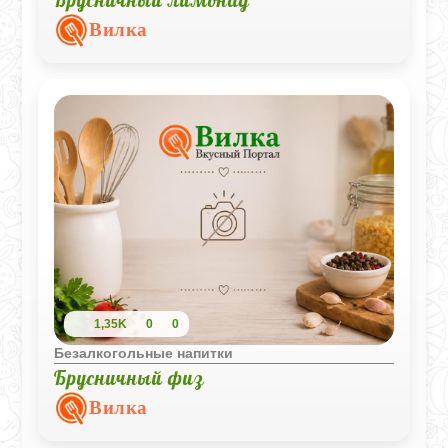
Брусничный лимонад
Вилка
1,35K
0
0
Безалкогольные напитки
Брусничный физ
Вилка