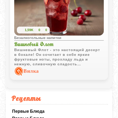
1,59K
0
0
Безалкогольные напитки
Вишневый Флот
Вишневый Флот - это настоящий десерт
в бокале! Он сочетает в себе яркие
фруктовые ноты, прохладу льда и
нежную, сливочную сладость
мороженого. Готовится элементарно, а
Вилка
выглядит просто потрясающе!
Рецепты
Первые Блюда