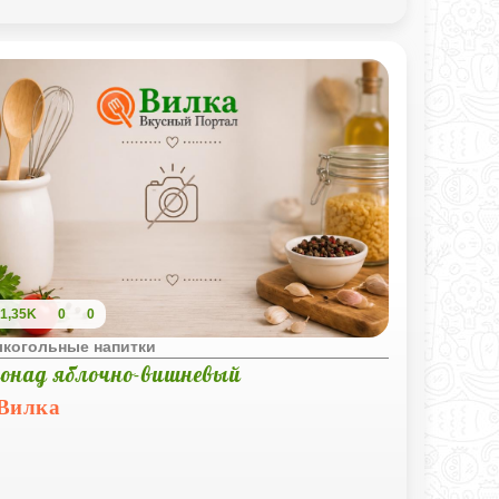
1,35K
0
0
лкогольные напитки
онад яблочно-вишневый
Вилка