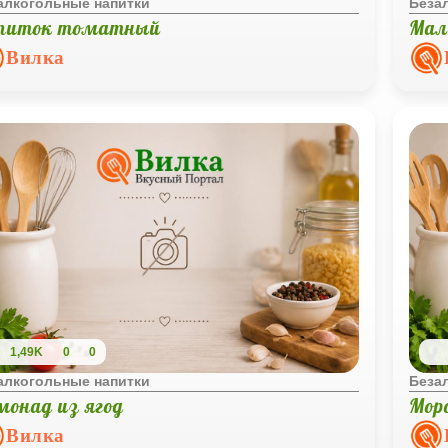
алкогольные напитки
Беза
питок томатный
Мал
Вилка
1,49K
0
0
алкогольные напитки
Беза
монад из ягод
Мор
Вилка