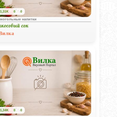
1,31K
0
0
лкогольные напитки
икосовый сок
Вилка
1,34K
0
0