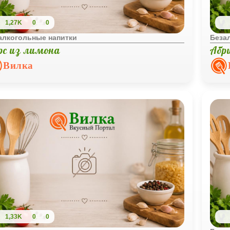
1,27K
0
0
алкогольные напитки
Беза
рс из лимона
Абр
Вилка
1,33K
0
0