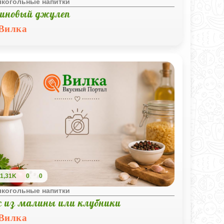
лкогольные напитки
иновый джулеп
Вилка
1,31K
0
0
лкогольные напитки
с из малины или клубники
Вилка