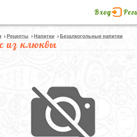
Вход
Рег
я
›
Рецепты
›
Напитки
›
Безалкогольные напитки
с из клюквы