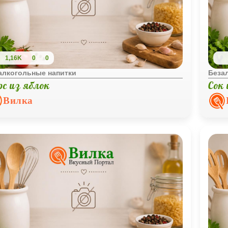
1,16K
0
0
алкогольные напитки
Беза
рс из яблок
Сок 
Вилка