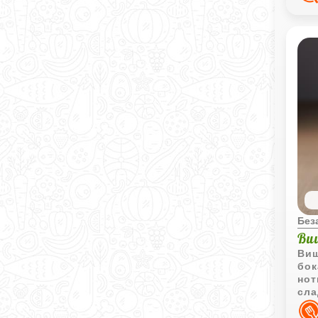
Без
Ви
Виш
бок
нот
сла
а в