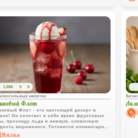
1,58K
0
0
алкогольные напитки
Беза
шневый Флот
Лим
невый Флот - это настоящий десерт в
але! Он сочетает в себе яркие фруктовые
ы, прохладу льда и нежную, сливочную
дость мороженого. Готовится элементарно,
ыглядит просто потрясающе!
Вилка