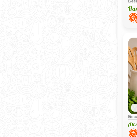
Без
На
Без
Ли