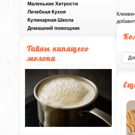
Маленькие Хитрости
Лечебная Кухня
Клюквен
Кулинарная Школа
добавит
Домашний помощник
Ко
Тайны кипящего
молока
До
Ещ