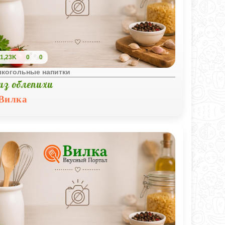
1,23K
0
0
лкогольные напитки
из облепихи
Вилка