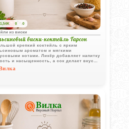
1,54K
0
0
йли из виски
льсиновый виски-коктейль Гарсон
льшой крепкий коктейль с ярким
ьсиновым ароматом и мягкими
усовыми нотами. Ликёр добавляет напитку
ость и насыщенность, а сок делает вкус
е свежим и лёгким.
Вилка