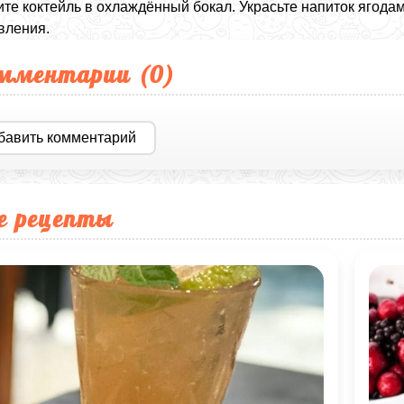
те коктейль в охлаждённый бокал. Украсьте напиток ягода
вления.
мментарии (
0
)
бавить комментарий
е рецепты