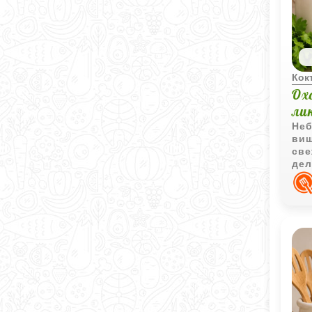
Кок
Ох
ли
Неб
виш
све
дел
хор