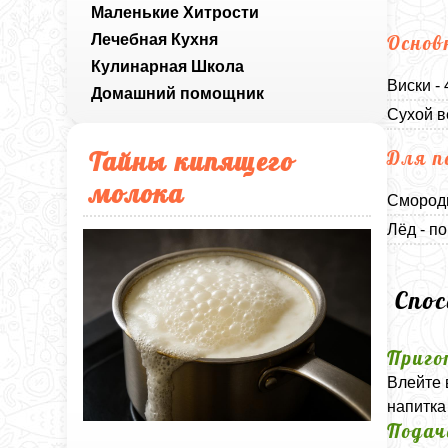
Маленькие Хитрости
Лечебная Кухня
Основ
Кулинарная Школа
Виски -
Домашний помощник
Сухой в
Тайны кипящего
Для п
молока
Смороди
Лёд - п
Спо
Приго
Влейте 
напитка
Подач