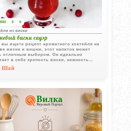
880
0
0
йли из виски
невый виски сауэр
 вы ищете рецепт ароматного коктейля на
ве виски и вишни, этот напиток может
ь отличным выбором. Он идеально
тает в себе крепость виски, нежность
и и свежесть лимонного сока, создавая
Шай
тый и изысканный вкус. Прост в
отовлении и элегантен, он отлично
йдет для любого события.