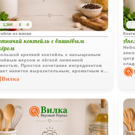
1,36K
0
0
тейли из виски
Кокте
отничий коктейль с вишнёвым
Апе
кёром
Небо
апел
ольшой крепкий коктейль с насыщенным
цитр
нёвым вкусом и лёгкой лимонной
слад
жестью. Простое сочетание ингредиентов
боле
ает напиток выразительным, ароматным и
ошо сбалансированным.
Вилка