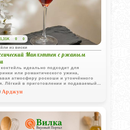
1,31K
0
0
йли из виски
ссический Манхэттен с ржаным
ки
 коктейль идеально подходит для
ринки или романтического ужина,
авая атмосферу роскоши и утончённого
я. Лёгкий в приготовлении и подаваемый
ждённым, этот классический коктейль
Арджун
расно сочетается с множеством блюд,
вляя элегантность вашему столу.