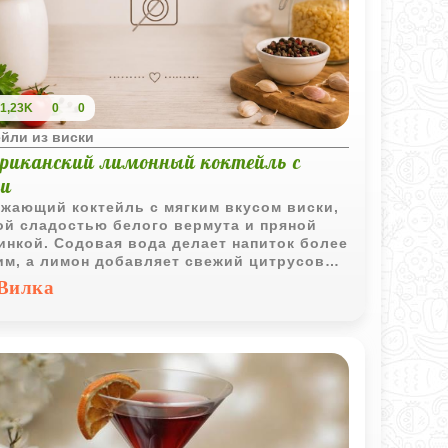
1,23K
0
0
йли из виски
риканский лимонный коктейль с
ки
жающий коктейль с мягким вкусом виски,
ой сладостью белого вермута и пряной
инкой. Содовая вода делает напиток более
им, а лимон добавляет свежий цитрусовый
ат.
Вилка