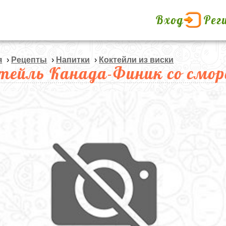
Вход
Рег
я
›
Рецепты
›
Напитки
›
Коктейли из виски
тейль Канада-Финик со смор