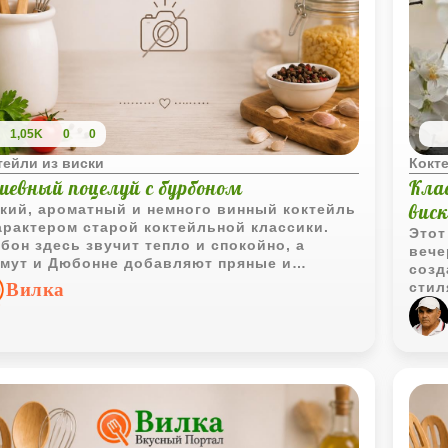
1,05K
0
0
тейли из виски
Кокте
шевный поцелуй с бурбоном
Кла
вис
кий, ароматный и немного винный коктейль
арактером старой коктейльной классики.
Этот
бон здесь звучит тепло и спокойно, а
вече
мут и Дюбонне добавляют пряные и
созд
ктовые оттенки без лишней сладости.
Вилка
стил
охла
прек
доба