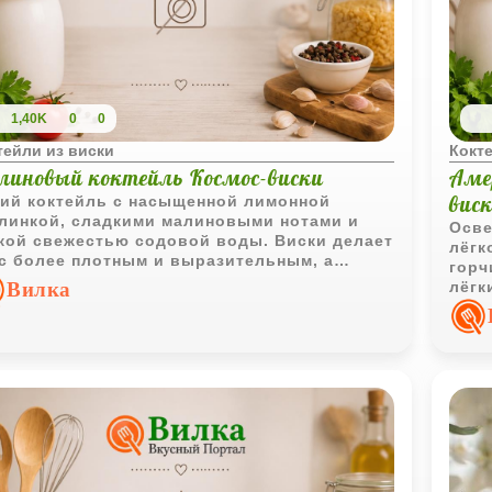
1,40K
0
0
тейли из виски
Кокте
линовый коктейль Космос-виски
Аме
вис
ий коктейль с насыщенной лимонной
линкой, сладкими малиновыми нотами и
Осве
кой свежестью содовой воды. Виски делает
лёгк
с более плотным и выразительным, а
горч
ешня добавляет приятный фруктовый
Вилка
лёгк
ент.
аром