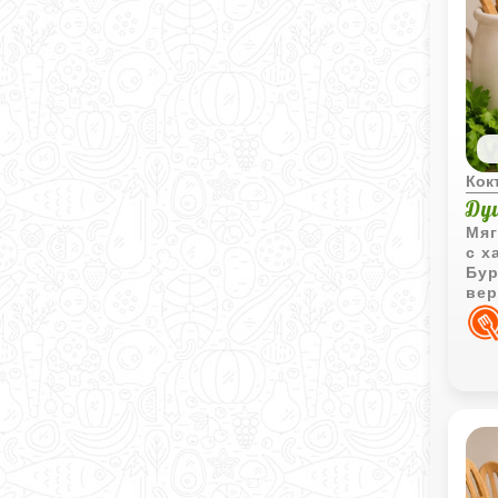
Кок
Ду
Мяг
с х
Бур
вер
фру