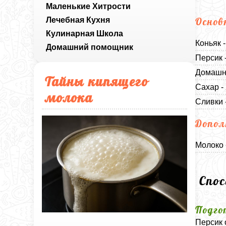
Маленькие Хитрости
Лечебная Кухня
Основ
Кулинарная Школа
Коньяк 
Домашний помощник
Персик 
Домашни
Тайны кипящего
Сахар -
молока
Сливки 
Допол
Молоко 
Спо
Подго
Персик 