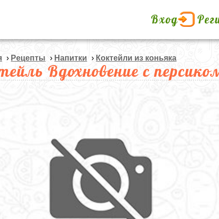
Вход
Рег
я
›
Рецепты
›
Напитки
›
Коктейли из коньяка
тейль Вдохновение с персико