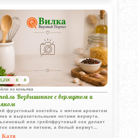
1,21K
0
0
йли из коньяка
тейль Возвышенное с вермутом и
ьяком
ий фруктовый коктейль с мягким ароматом
яка и выразительными нотами вермута.
ьсиновый или грейпфрутовый сок делает
ток свежим и питким, а белый вермут
аёт ему более утончённый вкус и
Катя