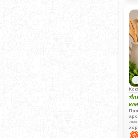
Кок
Ап
ко
Про
аро
лик
хор
кон