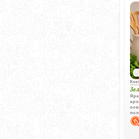
Кок
Зе
Ярк
аро
осв
пол
цве
под