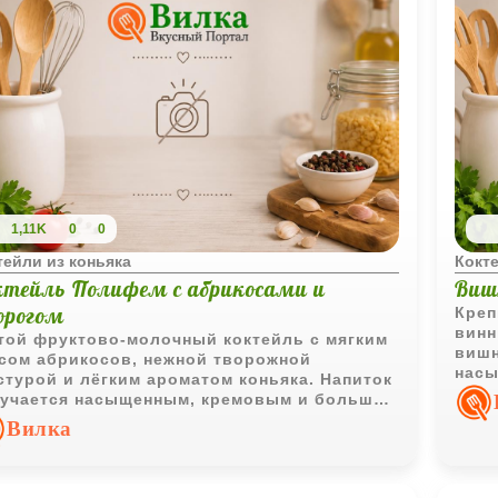
1,11K
0
0
тейли из коньяка
Кокте
ктейль Полифем с абрикосами и
Виш
орогом
Креп
винн
той фруктово-молочный коктейль с мягким
вишн
сом абрикосов, нежной творожной
насы
стурой и лёгким ароматом коньяка. Напиток
коли
учается насыщенным, кремовым и больше
прия
оминает десертный смузи.
Вилка