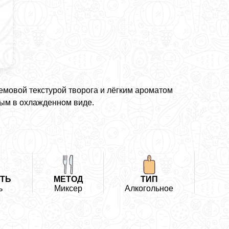
емовой текстурой творога и лёгким ароматом
ным в охлажденном виде.
ТЬ
МЕТОД
ТИП
ь
Миксер
Алкогольное