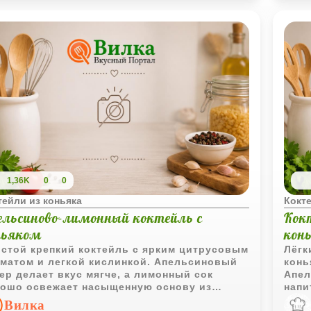
1,36K
0
0
тейли из коньяка
Кокте
ельсиново-лимонный коктейль с
Кок
ньяком
кон
стой крепкий коктейль с ярким цитрусовым
Лёгк
матом и легкой кислинкой. Апельсиновый
конь
ер делает вкус мягче, а лимонный сок
Апел
ошо освежает насыщенную основу из
напи
ьяка.
прид
Вилка