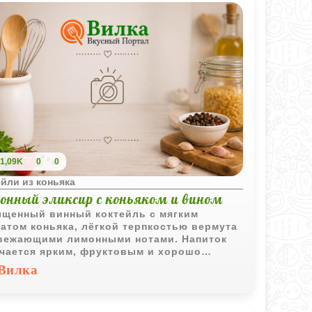
1,09K
0
0
йли из коньяка
онный эликсир с коньяком и вином
щенный винный коктейль с мягким
атом коньяка, лёгкой терпкостью вермута
вежающими лимонными нотами. Напиток
чается ярким, фруктовым и хорошо
одит для подачи в охлажденном виде.
Вилка