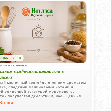
1,16K
0
0
йли из коньяка
ильно-сливочный коктейль с
ьяком
ый молочный коктейль с мягким ароматом
яка, сладкими малиновыми нотами и
ой сливочной текстурой мороженого.
ток получается десертным, насыщенным и
енно приятным в охлажденном виде.
Вилка