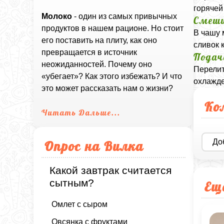
горячей
Молоко
- один из самых привычных
Смеши
продуктов в нашем рационе. Но стоит
В чашу 
его поставить на плиту, как оно
сливок 
превращается в источник
Подач
неожиданностей. Почему оно
Перелит
«убегает»? Как этого избежать? И что
охлажд
это может рассказать нам о жизни?
Ко
Читать Дальше...
До
Опрос на Вилка
Какой завтрак считается
сытным?
Ещ
Омлет с сыром
Овсянка с фруктами