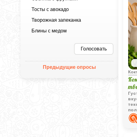
Тосты с авокадо
Творожная запеканка
Блины с медом
Голосовать
Предыдущие опросы
Кок
Ко
тв
Гус
вку
тек
пол
нап