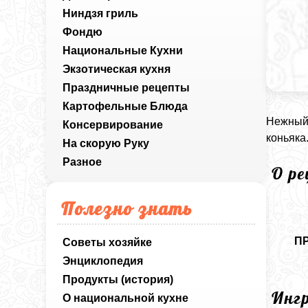
Ниндзя гриль
Фондю
Национальные Кухни
Экзотическая кухня
Праздничные рецепты
Картофельные Блюда
Нежный 
Консервирование
коньяка
На скорую Руку
Разное
О р
Полезно знать
П
Советы хозяйке
Энциклопедия
Продукты (история)
Инг
О национальной кухне