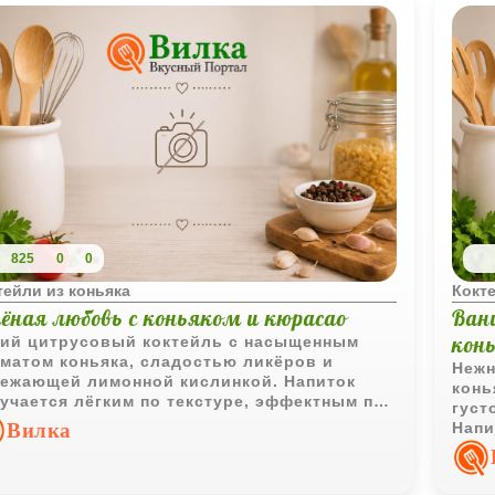
825
0
0
тейли из коньяка
Кокте
лёная любовь с коньяком и кюрасао
Ван
кон
ий цитрусовый коктейль с насыщенным
матом коньяка, сладостью ликёров и
Нежн
ежающей лимонной кислинкой. Напиток
конь
учается лёгким по текстуре, эффектным по
густ
ту и отлично подходит для вечерней
Вилка
Напи
ачи.
особ