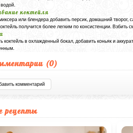
 водой.
вание коктейля
миксера или блендера добавить персик, домашний творог, с
коктейль получится более легким по консистенции. Взбить с
а
ь коктейль в охлажденный бокал, добавить коньяк и аккур
енным.
мментарии (
0
)
бавить комментарий
е рецепты