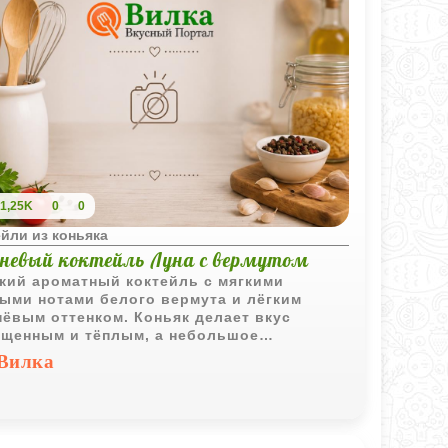
1,25K
0
0
йли из коньяка
невый коктейль Луна с вермутом
кий ароматный коктейль с мягкими
ыми нотами белого вермута и лёгким
ёвым оттенком. Коньяк делает вкус
щенным и тёплым, а небольшое
чество ликёра добавляет напитку
Вилка
тную фруктовую сладость.