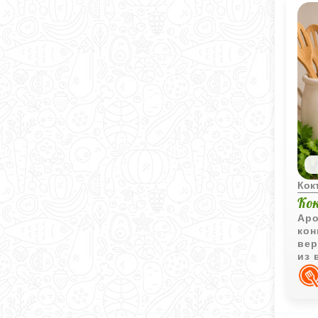
Кок
Ко
Аро
кон
вер
из 
доб
сла