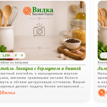
1,25K
0
0
тейли из коньяка
Кокте
ктейль Загадка с вермутом и вишней
Лим
матный коктейль с насыщенным вкусом
Насы
ьяка, мягкими травяными нотами белого
аром
мута и лёгким цитрусовым оттенком. Вишня
и ос
варенья делает подачу более интересной и
полу
авляет напитку деликатную фруктовую
подх
Вилка
дость.