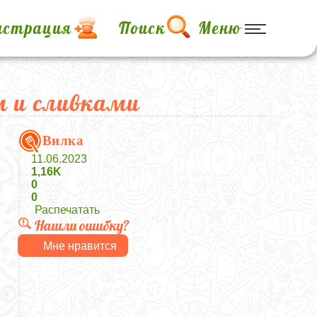
истрация
Поиск
Меню
м и сливками
Вилка
11.06.2023
1,16K
0
0
Распечатать
Нашли ошибку?
Мне нравится