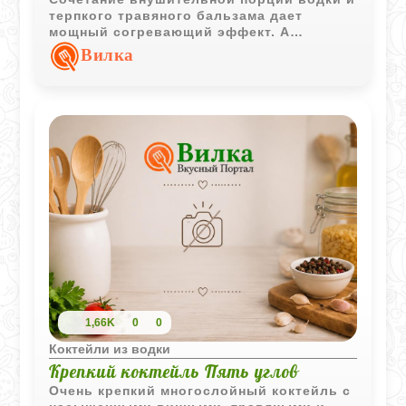
терпкого травяного бальзама дает
мощный согревающий эффект. А
маринованный огурчик на гарнир сразу
Вилка
дает понять, что напиток серьезный, в
лучших традициях наших застолий.
1,66K
0
0
Коктейли из водки
Крепкий коктейль Пять углов
Очень крепкий многослойный коктейль с