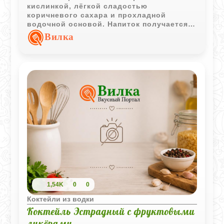
кислинкой, лёгкой сладостью
коричневого сахара и прохладной
водочной основой. Напиток получается
бодрящим, цитрусовым и отлично
Вилка
подходит для жаркой погоды.
1,54K
0
0
Коктейли из водки
Коктейль Эстрадный с фруктовыми
ликёрами