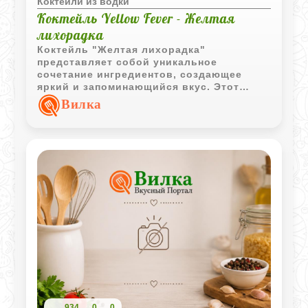
Коктейли из водки
Коктейль Yellow Fever - Желтая
лихорадка
Коктейль "Желтая лихорадка"
представляет собой уникальное
сочетание ингредиентов, создающее
яркий и запоминающийся вкус. Этот
напиток не только восхищает своим
Вилка
цветом, но и обладает глубоким и
насыщенным ароматом, который
оставляет приятные впечатления.
934
0
0