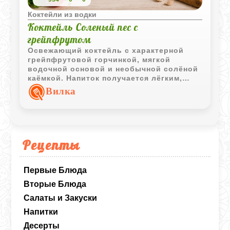
Коктейли из водки
Коктейль Соленый пес с
грейпфрутом
Освежающий коктейль с характерной
грейпфрутовой горчинкой, мягкой
водочной основой и необычной солёной
каёмкой. Напиток получается лёгким,
бодрящим и отлично подходит для
Вилка
жаркого вечера.
Рецепты
Первые Блюда
Вторые Блюда
Салаты и Закуски
Напитки
Десерты