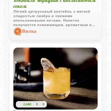
Коктейль Меридиан с апельсиновым
соком
Лёгкий цитрусовый коктейль с мягкой
сладостью ликёра и свежими
апельсиновыми нотами. Напиток
получается освежающим, ароматным и
отлично подходит для неспешной подачи
Вилка
через соломинку.
2,44K
0
0