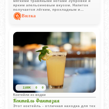
мягкими травяными нотами Зубровки и
ярким апельсиновым вкусом. Напиток
получается лёгким, прохладным и
отлично подходит для быстрой
Вилка
домашней подачи.
2,68K
0
0
Коктейли из водки
Коктейль Фантазия
Этот коктейль - отличная находка для тех