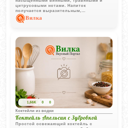
насыщенными винными, травяными и
цитрусовыми нотами. Напиток
получается выразительным,
согревающим и рассчитан на любителей
Вилка
сложных алкогольных сочетаний.
1,66K
0
0
Коктейли из водки
Коктейль Апельсин с Зубровкой
Простой освежающий коктейль с