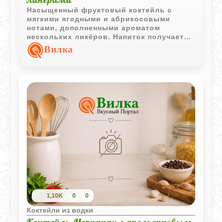
Насыщенный фруктовый коктейль с
мягкими ягодными и абрикосовыми
нотами, дополненными ароматом
нескольких ликёров. Напиток получается
ярким, сладковатым и хорошо подходит
Вилка
для вечерней подачи.
1,10K
0
0
Коктейли из водки