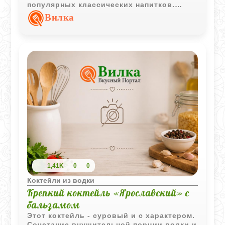
популярных классических напитков.
Простое сочетание ингредиентов делает
Вилка
его универсальным для любой
вечеринки.
1,41K
0
0
Коктейли из водки
Крепкий коктейль «Ярославский» с
бальзамом
Этот коктейль - суровый и с характером.
Сочетание внушительной порции водки и