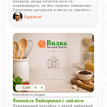
вечеров, когда хочется чего-то
освежающего, но без лишних заморочек.
Сочетание цитрусов и мяты со спрайтом
дает ту самую «искринку», а водка
Арджун
делает вкус более серьезным, при этом
она почти не чувствуется за фруктовой
основой.
1,22K
0
0
Коктейли из водки
Коктейль Кайпериния с лаймом
Освежающий коктейль с яркой лаймовой