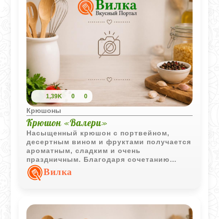
1,39K
0
0
Крюшоны
Крюшон «Валери»
Насыщенный крюшон с портвейном,
десертным вином и фруктами получается
ароматным, сладким и очень
праздничным. Благодаря сочетанию
разных видов алкоголя напиток
Вилка
приобретает глубокий вкус, а
охлаждённые фрукты делают его более
свежим и выразительным.