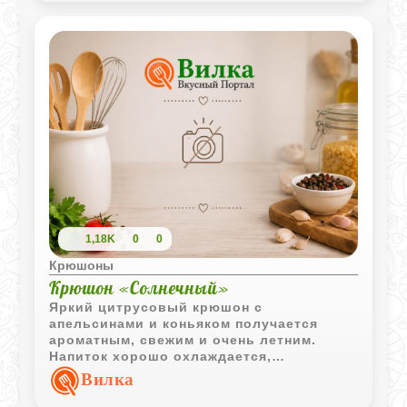
1,18K
0
0
Крюшоны
Крюшон «Солнечный»
Яркий цитрусовый крюшон с
апельсинами и коньяком получается
ароматным, свежим и очень летним.
Напиток хорошо охлаждается,
приобретает насыщенный вкус
Вилка
апельсиновой цедры и особенно
эффектно смотрится в прозрачных