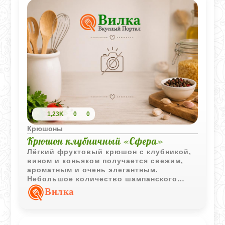
1,23K
0
0
Крюшоны
Крюшон клубничный «Сфера»
Лёгкий фруктовый крюшон с клубникой,
вином и коньяком получается свежим,
ароматным и очень элегантным.
Небольшое количество шампанского
придаёт напитку особую лёгкость и
Вилка
делает подачу более праздничной.