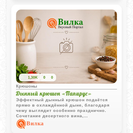
цитрусовой ноткой и легким
согревающим эффектом от коньяка.
1,30K
0
0
Крюшоны
Дынный крюшон «Папирус»
Эффектный дынный крюшон подаётся
прямо в охлаждённой дыне, благодаря
чему выглядит особенно празднично.
Сочетание десертного вина,
апельсинового сока и шампанского
Вилка
делает напиток лёгким, фруктовым и
освежающим.