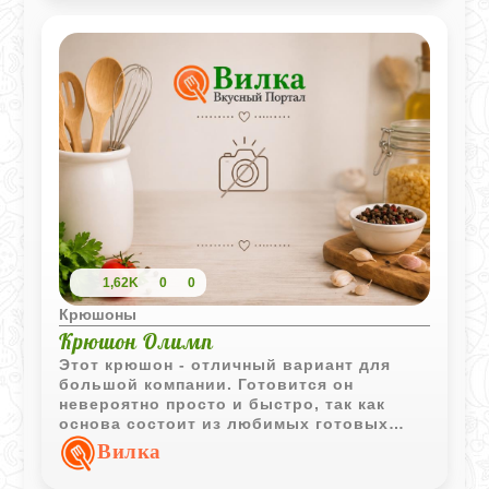
1,62K
0
0
Крюшоны
Крюшон Олимп
Этот крюшон - отличный вариант для
большой компании. Готовится он
невероятно просто и быстро, так как
основа состоит из любимых готовых
компотов, вина и лимонада. Получается
Вилка
легкий, в меру сладкий и очень
ароматный напиток с приятной