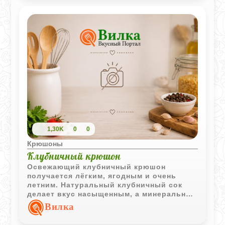
1,30K
0
0
Крюшоны
Клубничный крюшон
Освежающий клубничный крюшон
получается лёгким, ягодным и очень
летним. Натуральный клубничный сок
делает вкус насыщенным, а минеральная
вода добавляет напитку приятную
Вилка
свежесть и лёгкую игристость.