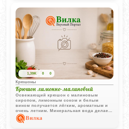
сладко и с потрясающей цитрусовой
ноткой. Обязательно берите хорошее
сухое вино, ведь от него во многом
зависит успех всего коктейля!
1,39K
0
0
Крюшоны
Крюшон лимонно-малиновый
Освежающий крюшон с малиновым
сиропом, лимонным соком и белым
вином получается лёгким, ароматным и
очень летним. Минеральная вода делает
напиток более воздушным, а кислинка
Вилка
лимона хорошо балансирует сладость
малины.