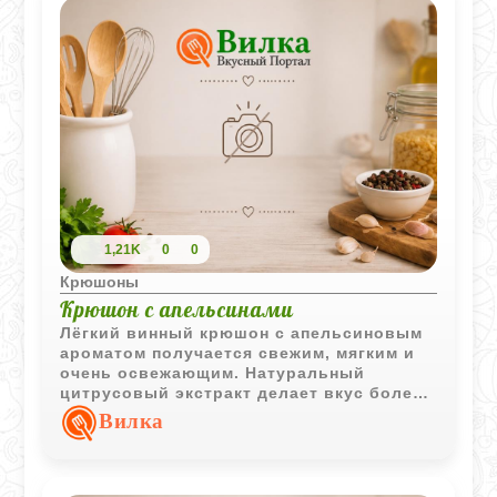
совершенно другими красками! Главное -
дать ему хорошенько охладиться перед
подачей.
1,21K
0
0
Крюшоны
Крюшон с апельсинами
Лёгкий винный крюшон с апельсиновым
ароматом получается свежим, мягким и
очень освежающим. Натуральный
цитрусовый экстракт делает вкус более
ярким, а сочетание белого и красного
Вилка
вина придаёт напитку интересную
глубину.