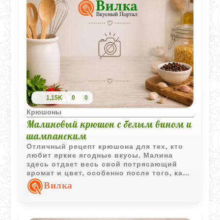
1,15K
0
0
Крюшоны
Малиновый крюшон с белым вином и
шампанским
Отличный рецепт крюшона для тех, кто
любит яркие ягодные вкусы. Малина
здесь отдает весь свой потрясающий
аромат и цвет, особенно после того, как
настоится в сахарной пудре. Напиток
Вилка
получается очень легким, игристым и по-
настоящему праздничным. Вместо
минералки советую брать именно
шампанское - так крюшон заиграет