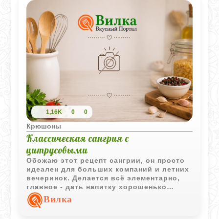
1,16K
0
0
Крюшоны
Классическая сангрия с
цитрусовыми
Обожаю этот рецепт сангрии, он просто
идеален для больших компаний и летних
вечеринок. Делается всё элементарно,
главное - дать напитку хорошенько
настояться в холодильнике, чтобы
Вилка
фрукты отдали свой вкус и аромат.
Получается очень освежающе, в меру