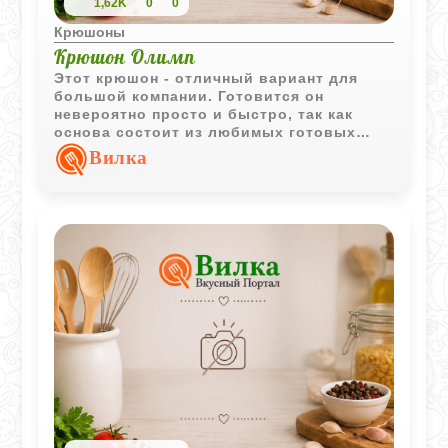
1,62K
0
0
Крюшоны
Крюшон Олимп
Этот крюшон - отличный вариант для
большой компании. Готовится он
невероятно просто и быстро, так как
основа состоит из любимых готовых
компотов, вина и лимонада. Получается
Вилка
легкий, в меру сладкий и очень
ароматный напиток с приятной
цитрусовой ноткой и легким
согревающим эффектом от коньяка.