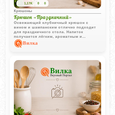
1,17K
0
0
Крюшоны
Крюшон «Праздничный»
Освежающий клубничный крюшон с
вином и шампанским отлично подходит
для праздничного стола. Напиток
получается лёгким, ароматным и
игристым, а охлаждённые ягоды делают
Вилка
вкус особенно ярким и летним.