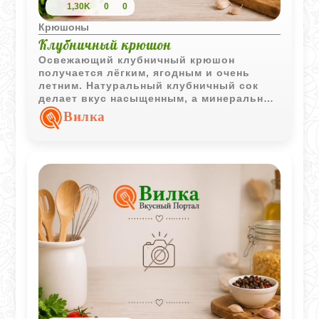
1,30K
0
0
Крюшоны
Клубничный крюшон
Освежающий клубничный крюшон
получается лёгким, ягодным и очень
летним. Натуральный клубничный сок
делает вкус насыщенным, а минеральная
вода добавляет напитку приятную
Вилка
свежесть и лёгкую игристость.