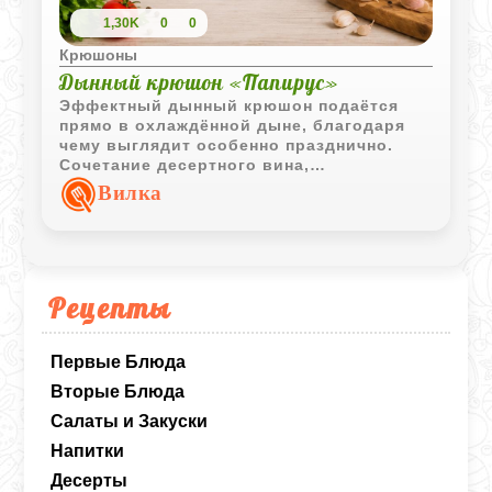
1,30K
0
0
Крюшоны
Дынный крюшон «Папирус»
Эффектный дынный крюшон подаётся
прямо в охлаждённой дыне, благодаря
чему выглядит особенно празднично.
Сочетание десертного вина,
апельсинового сока и шампанского
Вилка
делает напиток лёгким, фруктовым и
освежающим.
Рецепты
Первые Блюда
Вторые Блюда
Салаты и Закуски
Напитки
Десерты