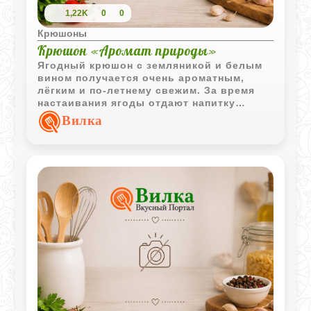
1,22K
0
0
Крюшоны
Крюшон «Аромат природы»
Ягодный крюшон с земляникой и белым
вином получается очень ароматным,
лёгким и по-летнему свежим. За время
настаивания ягоды отдают напитку
насыщенный вкус и тонкий природный
Вилка
аромат.