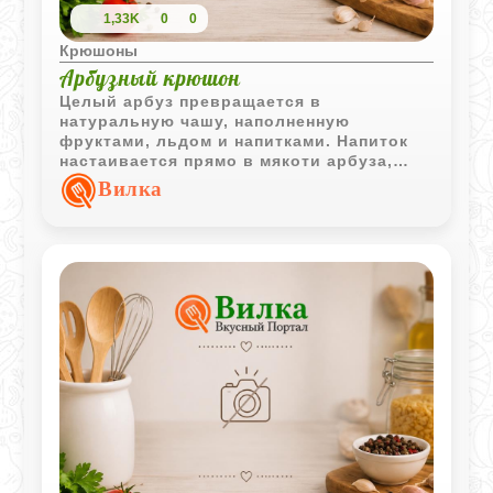
1,33K
0
0
Крюшоны
Арбузный крюшон
Целый арбуз превращается в
натуральную чашу, наполненную
фруктами, льдом и напитками. Напиток
настаивается прямо в мякоти арбуза,
приобретая лёгкие освежающие оттенки,
Вилка
а затем разливается по бокалам.