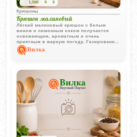
1,30K
0
0
Крюшоны
Крюшон малиновый
Лёгкий малиновый крюшон с белым
вином и лимонным соком получается
освежающим, ароматным и очень
приятным в жаркую погоду. Газированная
вода делает напиток более воздушным, а
Вилка
малина добавляет насыщенный ягодный
вкус.