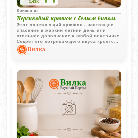
1,43K
0
0
Крюшоны
Персиковый крюшон с белым вином
Этот освежающий крюшон - настоящее
спасение в жаркий летний день или
стильное дополнение к любой вечеринке.
Секрет его потрясающего вкуса кроется
в спелых персиках, которые несколько
Вилка
часов томятся в сахаре, пуская сладкий
и ароматный сок. В сочетании с
холодным сухим вином, газировкой и
легкой лимонной кислинкой получается
просто невероятный напиток.