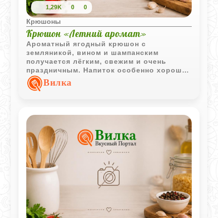
1,29K
0
0
Крюшоны
Крюшон «Летний аромат»
Ароматный ягодный крюшон с
земляникой, вином и шампанским
получается лёгким, свежим и очень
праздничным. Напиток особенно хорошо
раскрывается в охлаждённом виде, когда
Вилка
ягоды успевают отдать сок и
насыщенный летний аромат.