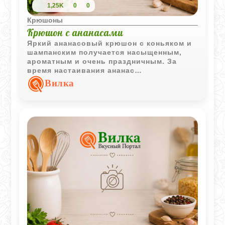
1,25K
0
0
Крюшоны
Крюшон с ананасами
Яркий ананасовый крюшон с коньяком и
шампанским получается насыщенным,
ароматным и очень праздничным. За
время настаивания ананас
пропитывается алкоголем и сиропом, а
Вилка
перед подачей напиток становится
лёгким и игристым благодаря
охлаждённому шампанскому.