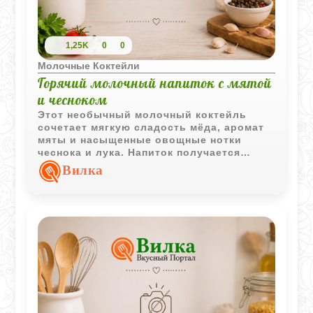
1,25K
0
0
Молочные Коктейли
Горячий молочный напиток с мятой
и чесноком
Этот необычный молочный коктейль
сочетает мягкую сладость мёда, аромат
мяты и насыщенные овощные нотки
чеснока и лука. Напиток получается
согревающим, пряным и очень
Вилка
нестандартным по вкусу.