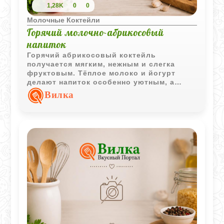
1,28K
0
0
Молочные Коктейли
Горячий молочно-абрикосовый
напиток
Горячий абрикосовый коктейль
получается мягким, нежным и слегка
фруктовым. Тёплое молоко и йогурт
делают напиток особенно уютным, а
абрикосовый сок добавляет приятную
Вилка
сладкую кислинку.