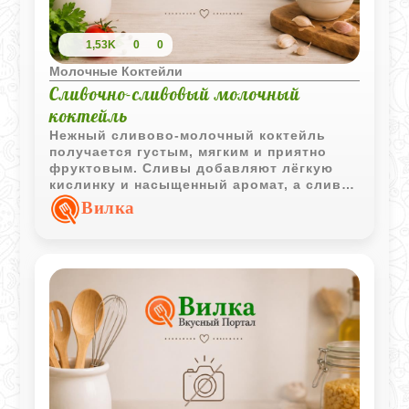
1,53K
0
0
Молочные Коктейли
Сливочно-сливовый молочный
коктейль
Нежный сливово-молочный коктейль
получается густым, мягким и приятно
фруктовым. Сливы добавляют лёгкую
кислинку и насыщенный аромат, а сливки
делают текстуру особенно бархатистой.
Вилка