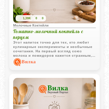
1,39K
0
0
Молочные Коктейли
Томатно-молочный коктейль с
перцем
Этот напиток точно для тех, кто любит
кулинарные эксперименты и необычные
сочетания. На первый взгляд союз
молока и помидоров кажется странным,
но на деле получается что-то вроде
Вилка
жидкого холодного супа или очень
легкого овощного смузи. Он отлично
освежает, особенно если добавить
побольше свежемолотого перца. Главное
- использовать всё прямо из
холодильника.