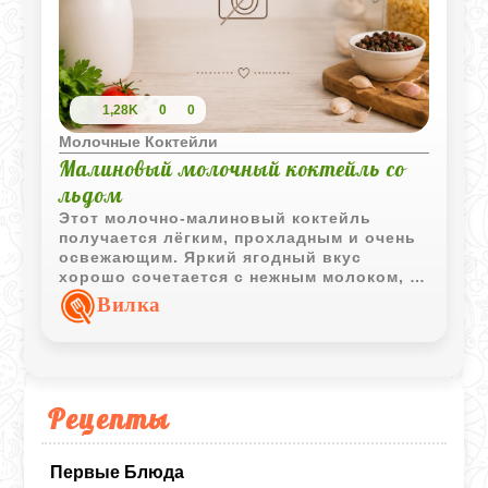
1,28K
0
0
Молочные Коктейли
Малиновый молочный коктейль со
льдом
Этот молочно-малиновый коктейль
получается лёгким, прохладным и очень
освежающим. Яркий ягодный вкус
хорошо сочетается с нежным молоком, а
лёд делает напиток особенно приятным в
Вилка
жаркий день.
Рецепты
Первые Блюда