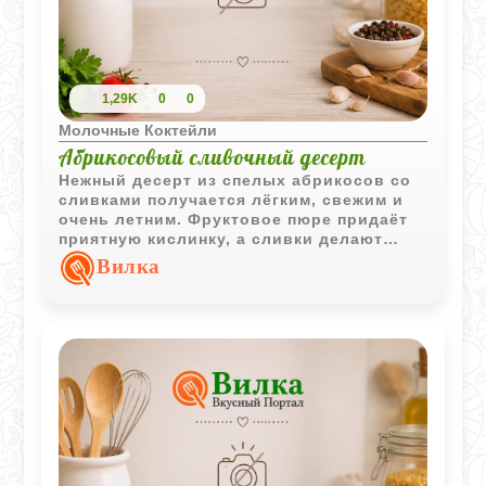
1,29K
0
0
Молочные Коктейли
Абрикосовый сливочный десерт
Нежный десерт из спелых абрикосов со
сливками получается лёгким, свежим и
очень летним. Фруктовое пюре придаёт
приятную кислинку, а сливки делают
вкус мягким и бархатистым.
Вилка