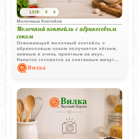
1,57K
0
0
Молочные Коктейли
Молочный коктейль с абрикосовым
соком
Освежающий молочный коктейль с
абрикосовым соком получается лёгким,
нежным и очень приятным на вкус.
Напиток готовится за считанные минуты
и отлично подходит для жаркого дня.
Вилка