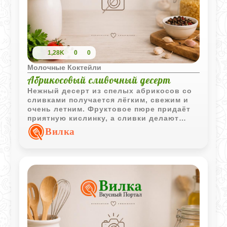
1,28K
0
0
Молочные Коктейли
Абрикосовый сливочный десерт
Нежный десерт из спелых абрикосов со
сливками получается лёгким, свежим и
очень летним. Фруктовое пюре придаёт
приятную кислинку, а сливки делают
вкус мягким и бархатистым.
Вилка