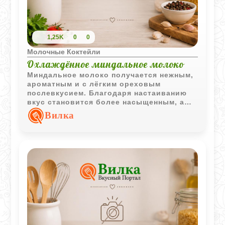
1,25K
0
0
Молочные Коктейли
Охлаждённое миндальное молоко
Миндальное молоко получается нежным,
ароматным и с лёгким ореховым
послевкусием. Благодаря настаиванию
вкус становится более насыщенным, а
напиток особенно приятно подавать
Вилка
хорошо охлаждённым.