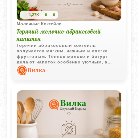
1,27K
0
0
Молочные Коктейли
Горячий молочно-абрикосовый
напиток
Горячий абрикосовый коктейль
получается мягким, нежным и слегка
фруктовым. Тёплое молоко и йогурт
делают напиток особенно уютным, а
абрикосовый сок добавляет приятную
Вилка
сладкую кислинку.