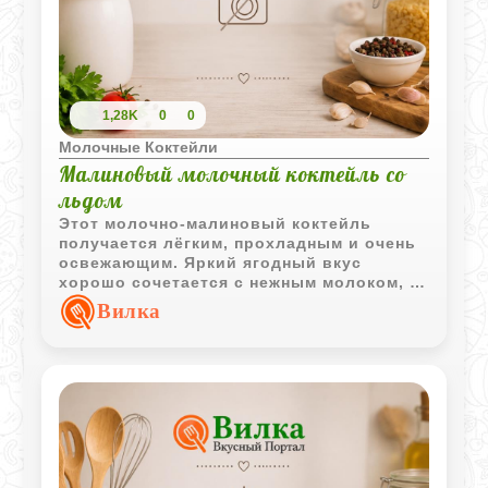
1,28K
0
0
Молочные Коктейли
Малиновый молочный коктейль со
льдом
Этот молочно-малиновый коктейль
получается лёгким, прохладным и очень
освежающим. Яркий ягодный вкус
хорошо сочетается с нежным молоком, а
лёд делает напиток особенно приятным в
Вилка
жаркий день.