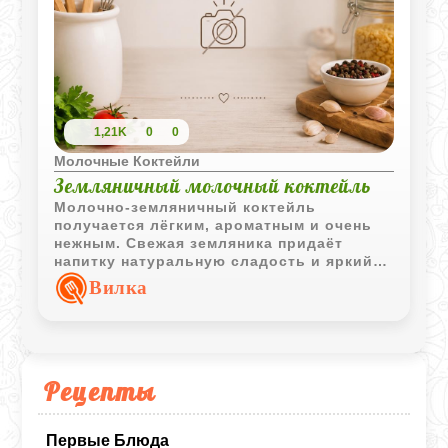
1,21K
0
0
Молочные Коктейли
Земляничный молочный коктейль
Молочно-земляничный коктейль
получается лёгким, ароматным и очень
нежным. Свежая земляника придаёт
напитку натуральную сладость и яркий
ягодный вкус, который особенно хорошо
Вилка
раскрывается в охлаждённом виде.
Рецепты
Первые Блюда