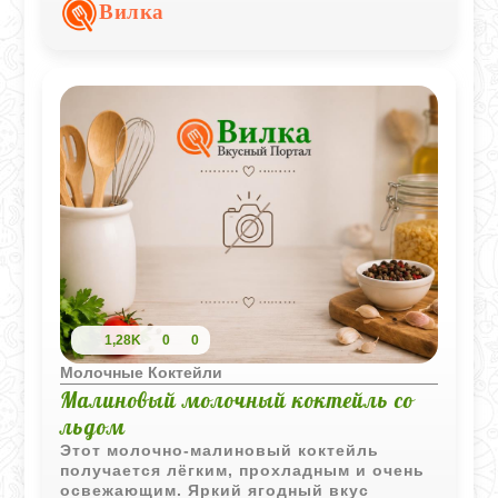
блюдо особенно приятным в жаркую
Вилка
погоду.
1,28K
0
0
Молочные Коктейли
Малиновый молочный коктейль со
льдом
Этот молочно-малиновый коктейль
получается лёгким, прохладным и очень
освежающим. Яркий ягодный вкус