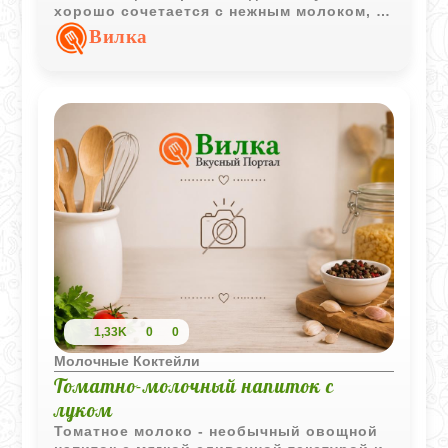
хорошо сочетается с нежным молоком, а
лёд делает напиток особенно приятным в
Вилка
жаркий день.
1,33K
0
0
Молочные Коктейли
Томатно-молочный напиток с
луком
Томатное молоко - необычный овощной