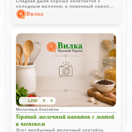
Сладкая дыня хорошо сочетается с
холодным молоком, а лимонный сироп
добавляет напитку приятную цитрусовую
Вилка
свежесть.
1,25K
0
0
Молочные Коктейли
Горячий молочный напиток с мятой
и чесноком
Этот необычный молочный коктейль