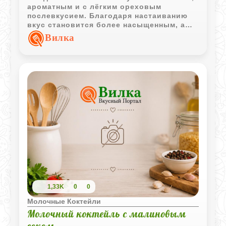
ароматным и с лёгким ореховым
послевкусием. Благодаря настаиванию
вкус становится более насыщенным, а
напиток особенно приятно подавать
Вилка
хорошо охлаждённым.
1,33K
0
0
Молочные Коктейли
Молочный коктейль с малиновым
соком