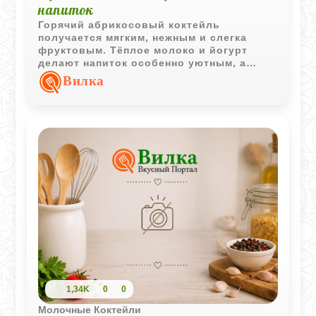
напиток
Горячий абрикосовый коктейль
получается мягким, нежным и слегка
фруктовым. Тёплое молоко и йогурт
делают напиток особенно уютным, а
абрикосовый сок добавляет приятную
Вилка
сладкую кислинку.
1,34K
0
0
Молочные Коктейли