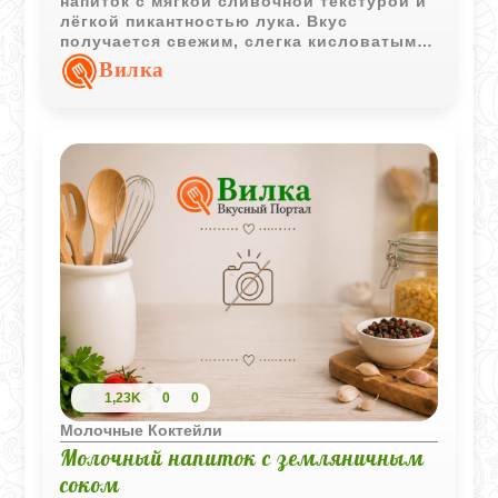
напиток с мягкой сливочной текстурой и
лёгкой пикантностью лука. Вкус
получается свежим, слегка кисловатым и
хорошо освежает в охлаждённом виде.
Вилка
1,23K
0
0
Молочные Коктейли
Молочный напиток с земляничным
соком