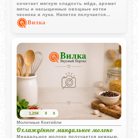
сочетает мягкую сладость мёда, аромат
мяты и насыщенные овощные нотки
чеснока и лука. Напиток получается
согревающим, пряным и очень
Вилка
нестандартным по вкусу.
1,25K
0
0
Молочные Коктейли
Охлаждённое миндальное молоко
Миндальное молоко получается нежным,