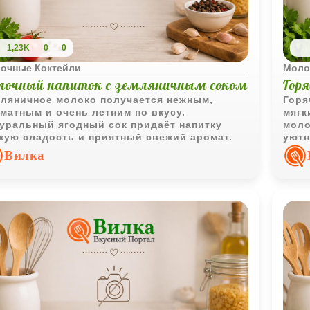
1,23K
0
0
очные Коктейли
Моло
лочный напиток с земляничным соком
Гор
ляничное молоко получается нежным,
Горя
матным и очень летним по вкусу.
мягк
уральный ягодный сок придаёт напитку
моло
кую сладость и приятный свежий аромат.
уютн
прия
Вилка