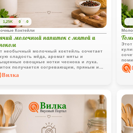
1,25K
0
0
очные Коктейли
Моло
рячий молочный напиток с мятой и
Том
сноком
Этот
кули
т необычный молочный коктейль сочетает
соче
кую сладость мёда, аромат мяты и
поми
ыщенные овощные нотки чеснока и лука.
полу
иток получается согревающим, пряным и
супа
нь нестандартным по вкусу.
Вилка
отли
побо
испо