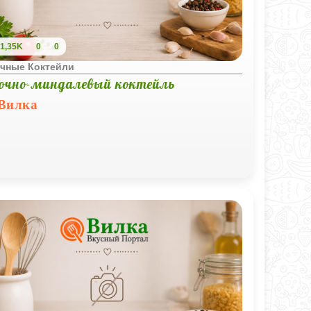
1,35K
0
0
чные Коктейли
очно-миндалевый коктейль
Вилка