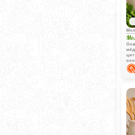
Мол
Мо
Осв
мёд
цит
осо