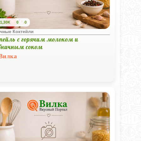
1,30K
0
0
чные Коктейли
тейль с горячим молоком и
бничным соком
Вилка