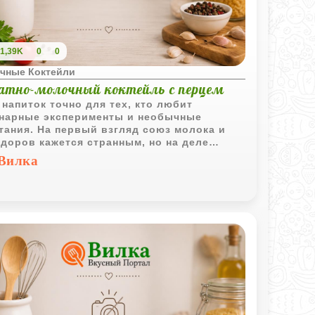
1,39K
0
0
чные Коктейли
атно-молочный коктейль с перцем
 напиток точно для тех, кто любит
нарные эксперименты и необычные
тания. На первый взгляд союз молока и
доров кажется странным, но на деле
чается что-то вроде жидкого холодного
Вилка
 или очень легкого овощного смузи. Он
чно освежает, особенно если добавить
льше свежемолотого перца. Главное -
льзовать всё прямо из холодильника.