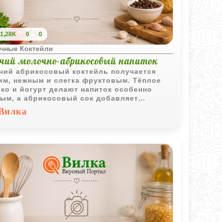
1,28K
0
0
чные Коктейли
ячий молочно-абрикосовый напиток
чий абрикосовый коктейль получается
им, нежным и слегка фруктовым. Тёплое
ко и йогурт делают напиток особенно
ым, а абрикосовый сок добавляет
тную сладкую кислинку.
Вилка