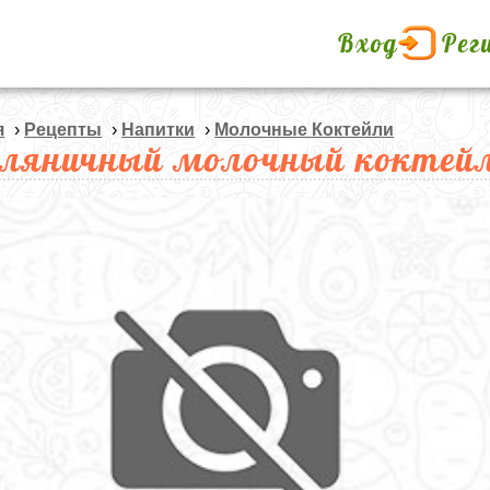
Вход
Рег
я
›
Рецепты
›
Напитки
›
Молочные Коктейли
ляничный молочный коктей