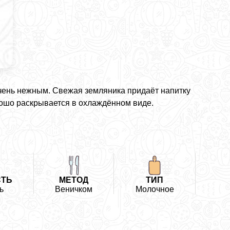
чень нежным. Свежая земляника придаёт напитку
рошо раскрывается в охлаждённом виде.
СТЬ
МЕТОД
ТИП
ь
Веничком
Молочное