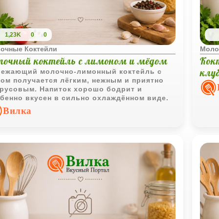
1,23K
0
0
очные Коктейли
Моло
лочный коктейль с лимоном и мёдом
Кок
клу
ежающий молочно-лимонный коктейль с
ом получается лёгким, нежным и приятно
русовым. Напиток хорошо бодрит и
бенно вкусен в сильно охлаждённом виде.
Вилка