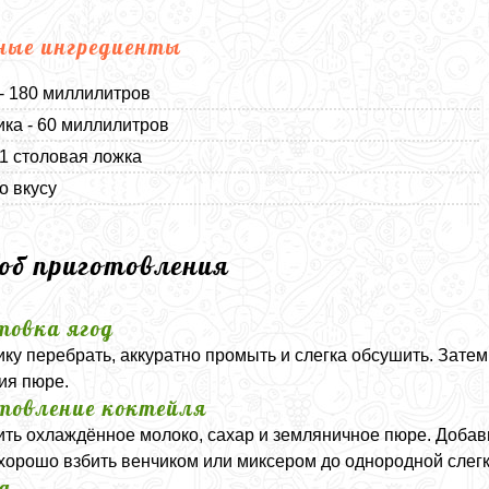
ные ингредиенты
- 180 миллилитров
ка - 60 миллилитров
 1 столовая ложка
о вкусу
соб приготовления
товка ягод
ку перебрать, аккуратно промыть и слегка обсушить. Затем
ия пюре.
товление коктейля
ть охлаждённое молоко, сахар и земляничное пюре. Добав
 хорошо взбить венчиком или миксером до однородной слег
а