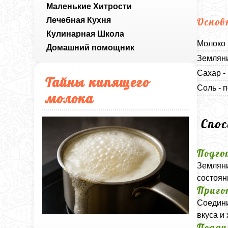
Маленькие Хитрости
Лечебная Кухня
Основ
Кулинарная Школа
Молоко 
Домашний помощник
Земляни
Сахар -
Тайны кипящего
Соль - п
молока
Спо
Подго
Земляни
состоян
Приго
Соедини
вкуса и
Подач