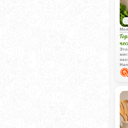
Мол
Го
че
Это
мяг
нас
Нап
оче