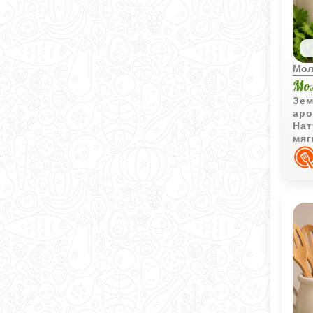
Мол
Мо
Зем
аро
Нат
мяг