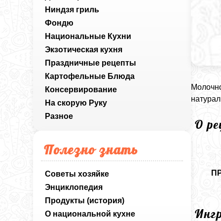
Ниндзя гриль
Фондю
Национальные Кухни
Экзотическая кухня
Праздничные рецепты
Картофельные Блюда
Молочно
Консервирование
натурал
На скорую Руку
Разное
О р
Полезно знать
П
Советы хозяйке
Энциклопедия
Продукты (история)
Инг
О национальной кухне