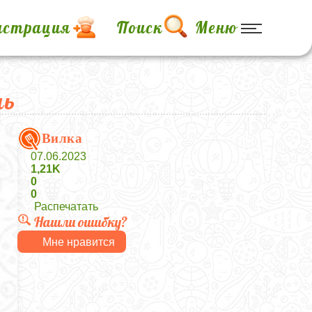
истрация
Поиск
Меню
ль
Вилка
07.06.2023
1,21K
0
0
Распечатать
Нашли ошибку?
Мне нравится