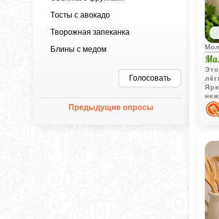
Тосты с авокадо
Творожная запеканка
Мол
Блины с медом
Ма
Это
Голосовать
лёг
Ярк
неж
осо
Предыдущие опросы