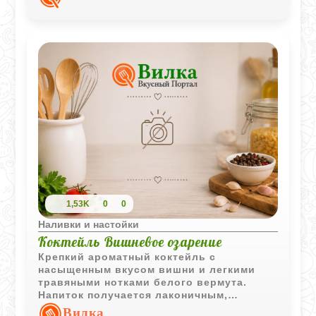
лимонного сока и свежей клубникой.
1,53K
0
0
Наливки и настойки
Коктейль Вишневое озарение
Крепкий ароматный коктейль с
насыщенным вкусом вишни и легкими
травяными нотками белого вермута.
Напиток получается лаконичным,
элегантным и хорошо подходит для
Вилка