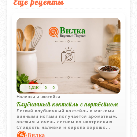
Еще рецепты
1,31K
0
0
Наливки и настойки
Клубничный коктейль с портвейном
Легкий клубничный коктейль с мягкими
винными нотами получается ароматным,
свежим и очень летним по настроению.
Сладость наливки и сиропа хорошо
сочетается с легкой кислинкой
Вилка