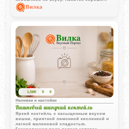
сочетается с закусками и раскрывает
Вилка
свежий аромат молодых листьев.
1,58K
0
0
Наливки и настойки
Вишневый шипучий коктейль
Яркий коктейль с насыщенным вкусом
вишни, приятной лимонной кислинкой и
легкой малиновой сладостью.
Газированная вода делает напиток