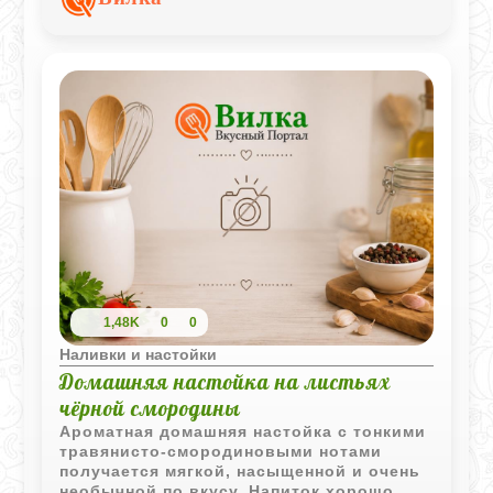
настойки и охлажденного шампанского.
1,48K
0
0
Наливки и настойки
Домашняя настойка на листьях
чёрной смородины
Ароматная домашняя настойка с тонкими
травянисто-смородиновыми нотами
получается мягкой, насыщенной и очень
необычной по вкусу. Напиток хорошо