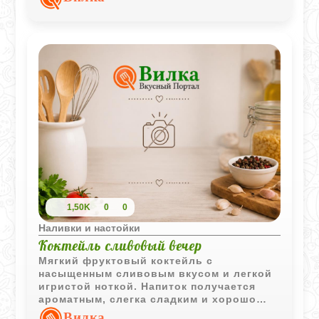
спокойной вечерней подачи.
1,50K
0
0
Наливки и настойки
Коктейль сливовый вечер
Мягкий фруктовый коктейль с
насыщенным сливовым вкусом и легкой
игристой ноткой. Напиток получается
ароматным, слегка сладким и хорошо
освежает благодаря сочетанию сока,
Вилка