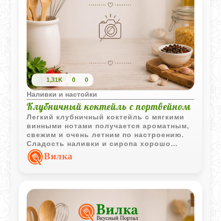
1,31K
0
0
Наливки и настойки
Клубничный коктейль с портвейном
Легкий клубничный коктейль с мягкими
винными нотами получается ароматным,
свежим и очень летним по настроению.
Сладость наливки и сиропа хорошо
сочетается с легкой кислинкой
Вилка
лимонного сока и свежей клубникой.