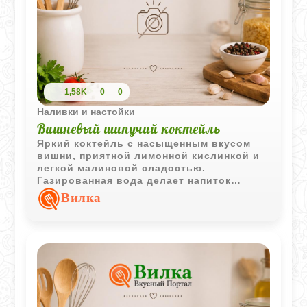
1,58K
0
0
Наливки и настойки
Вишневый шипучий коктейль
Яркий коктейль с насыщенным вкусом
вишни, приятной лимонной кислинкой и
легкой малиновой сладостью.
Газированная вода делает напиток
освежающим и особенно приятным для
Вилка
подачи в жаркую погоду.