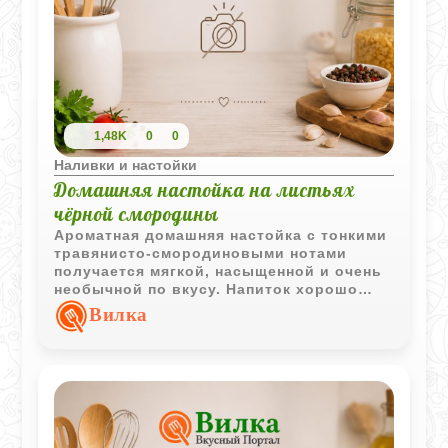
1,48K
0
0
Наливки и настойки
Домашняя настойка на листьях
чёрной смородины
Ароматная домашняя настойка с тонкими
травянисто-смородиновыми нотами
получается мягкой, насыщенной и очень
необычной по вкусу. Напиток хорошо
сочетается с закусками и раскрывает
Вилка
свежий аромат молодых листьев.