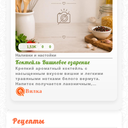
1,53K
0
0
Наливки и настойки
Коктейль Вишневое озарение
Крепкий ароматный коктейль с
насыщенным вкусом вишни и легкими
травяными нотками белого вермута.
Напиток получается лаконичным,
элегантным и хорошо подходит для
Вилка
спокойной вечерней подачи.
Рецепты