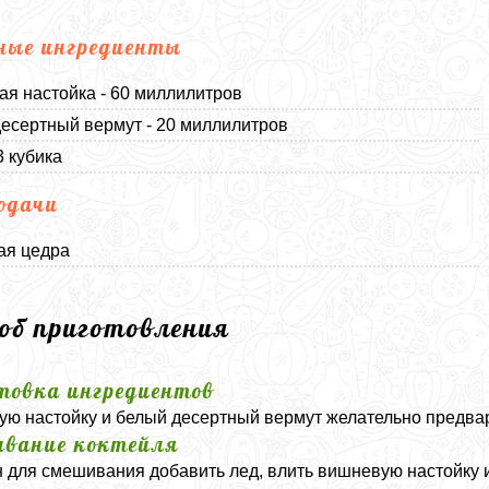
ные ингредиенты
я настойка - 60 миллилитров
есертный вермут - 20 миллилитров
3 кубика
одачи
ая цедра
соб приготовления
товка ингредиентов
ю настойку и белый десертный вермут желательно предва
вание коктейля
н для смешивания добавить лед, влить вишневую настойку 