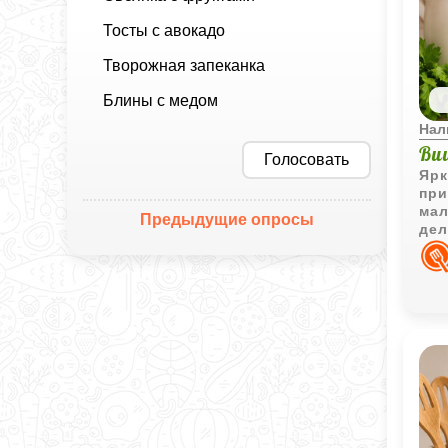
Тосты с авокадо
Творожная запеканка
Блины с медом
Нал
Ви
Голосовать
Ярк
при
мал
Предыдущие опросы
дел
при