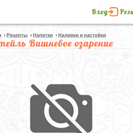
Вход
Рег
я
›
Рецепты
›
Напитки
›
Наливки и настойки
тейль Вишневое озарение