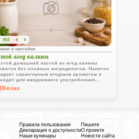
852
0
0
ивки и настойки
стой ягод калины
стой домашний настой из ягод калины
овится без сложных ингредиентов. Напиток
адает характерным ягодным ароматом и
ходит для ежедневного употребления
ольшими порциями.
Вилка
Правила пользования
Пишите
Декларация о доступности
О проекте
Наши кулинары
Новости сайта