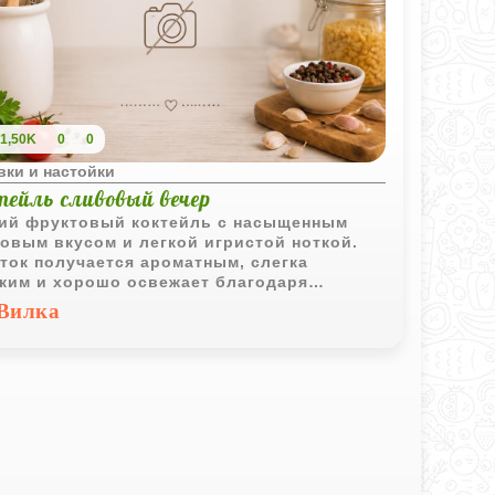
1,50K
0
0
вки и настойки
тейль сливовый вечер
ий фруктовый коктейль с насыщенным
овым вкусом и легкой игристой ноткой.
ток получается ароматным, слегка
ким и хорошо освежает благодаря
танию сока, настойки и охлажденного
Вилка
анского.