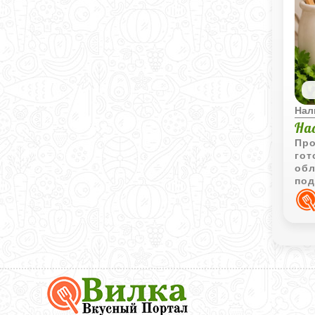
Нал
На
Про
гот
обл
под
неб
Вкусный
Портал
Вилка