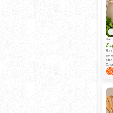
Нал
Кл
Лег
вин
све
Сла
с л
клу