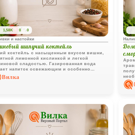
1,58K
0
0
ивки и настойки
Нали
шневый шипучий коктейль
Дом
смо
ий коктейль с насыщенным вкусом вишни,
ятной лимонной кислинкой и легкой
Аром
иновой сладостью. Газированная вода
трав
ает напиток освежающим и особенно
полу
ятным для подачи в жаркую погоду.
Вилка
необ
соче
аром