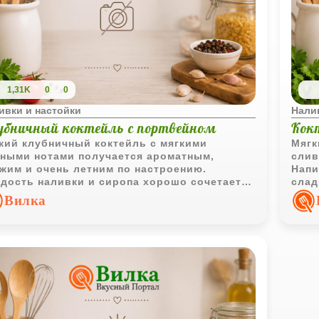
1,31K
0
0
ивки и настойки
Нали
убничный коктейль с портвейном
Кок
кий клубничный коктейль с мягкими
Мягк
ными нотами получается ароматным,
слив
жим и очень летним по настроению.
Напи
дость наливки и сиропа хорошо сочетается
слад
егкой кислинкой лимонного сока и свежей
соче
Вилка
бникой.
шамп