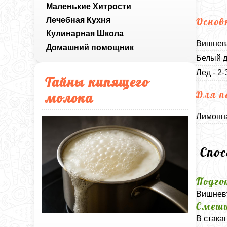
Маленькие Хитрости
Лечебная Кухня
Основ
Кулинарная Школа
Вишнева
Домашний помощник
Белый д
Лед - 2-
Тайны кипящего
Для п
молока
Лимонн
Спо
Подго
Вишневу
Смеши
В стака