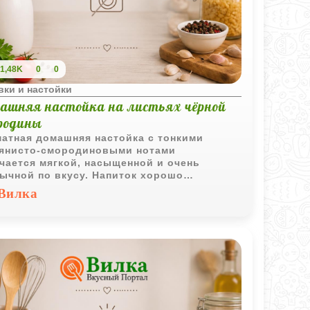
1,48K
0
0
вки и настойки
ашняя настойка на листьях чёрной
родины
атная домашняя настойка с тонкими
янисто-смородиновыми нотами
чается мягкой, насыщенной и очень
ычной по вкусу. Напиток хорошо
тается с закусками и раскрывает свежий
Вилка
ат молодых листьев.