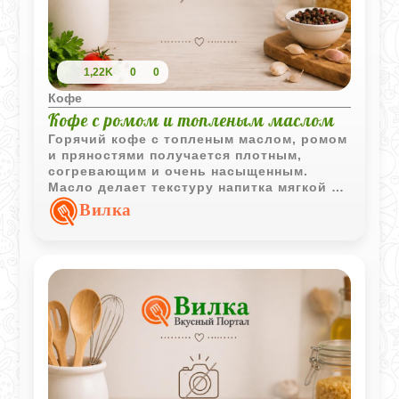
1,22K
0
0
Кофе
Кофе с ромом и топленым маслом
Горячий кофе с топленым маслом, ромом
и пряностями получается плотным,
согревающим и очень насыщенным.
Масло делает текстуру напитка мягкой и
бархатистой, а ром и мускатный орех
Вилка
добавляют глубокий аромат.