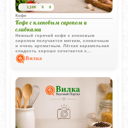
1,16K
0
0
Кофе
Кофе с кленовым сиропом и
сливками
Нежный горячий кофе с кленовым
сиропом получается мягким, сливочным
и очень ароматным. Лёгкая карамельная
сладость хорошо сочетается с
насыщенным вкусом кофе, а воздушные
Вилка
сливки делают напиток особенно
уютным.