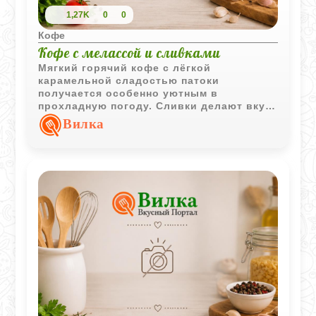
1,27K
0
0
Кофе
Кофе с мелассой и сливками
Мягкий горячий кофе с лёгкой
карамельной сладостью патоки
получается особенно уютным в
прохладную погоду. Сливки делают вкус
более округлым и нежным, а сама
Вилка
меласса добавляет напитку глубокие
пряные оттенки.