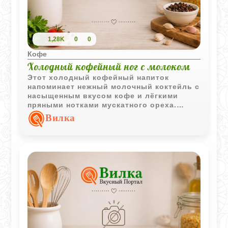
1,28K
0
0
Кофе
Холодный кофейный ног с молоком
Этот холодный кофейный напиток
напоминает нежный молочный коктейль с
насыщенным вкусом кофе и лёгкими
пряными нотками мускатного ореха.
Благодаря яйцам текстура получается
Вилка
особенно мягкой и кремовой.