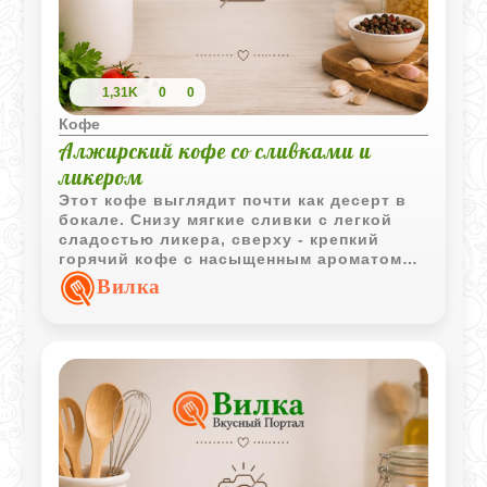
1,31K
0
0
Кофе
Алжирский кофе со сливками и
ликером
Этот кофе выглядит почти как десерт в
бокале. Снизу мягкие сливки с легкой
сладостью ликера, сверху - крепкий
горячий кофе с насыщенным ароматом
свежего помола. Напиток получается
Вилка
контрастным по температуре и текстуре,
но именно в этом и появляется его
особый характер.