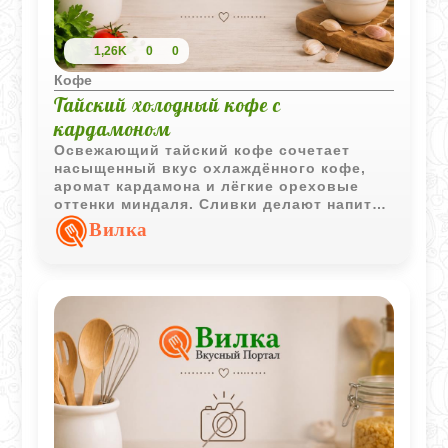
1,26K
0
0
Кофе
Тайский холодный кофе с
кардамоном
Освежающий тайский кофе сочетает
насыщенный вкус охлаждённого кофе,
аромат кардамона и лёгкие ореховые
оттенки миндаля. Сливки делают напиток
мягче и придают ему приятную
Вилка
бархатистую текстуру.