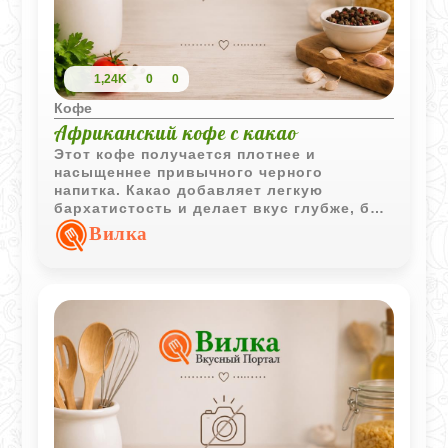
1,24K
0
0
Кофе
Африканский кофе с какао
Этот кофе получается плотнее и
насыщеннее привычного черного
напитка. Какао добавляет легкую
бархатистость и делает вкус глубже, без
лишней сладости и приторности. Напиток
Вилка
простой, но с характером - особенно
хорош в горячем виде сразу после
приготовления.