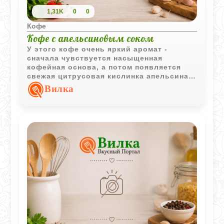
1,31K
0
0
Кофе
Кофе с апельсиновым соком
У этого кофе очень яркий аромат -
сначала чувствуется насыщенная
кофейная основа, а потом появляется
свежая цитрусовая кислинка апельсина.
Напиток получается бодрым, легким и
Вилка
совсем не похожим на привычный
сладкий кофе. Особенно хорошо он
раскрывается сразу после
приготовления, пока сохраняется теплый
цитрусовый аромат.