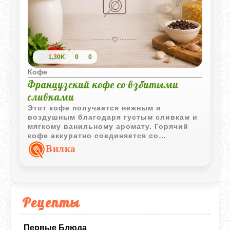
1,30K
0
0
Кофе
Французский кофе со взбитыми
сливками
Этот кофе получается нежным и
воздушным благодаря густым сливкам и
мягкому ванильному аромату. Горячий
кофе аккуратно соединяется со
сливочной шапкой, создавая красивую и
Вилка
очень уютную подачу.
Рецепты
Первые Блюда