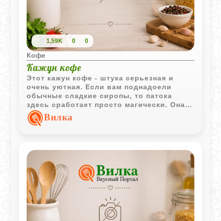
1,59K
0
0
Кофе
Кажун кофе
Этот кажун кофе - штука серьезная и
очень уютная. Если вам поднадоели
обычные сладкие сиропы, то патока
здесь сработает просто магически. Она
дает такую глубокую, почти карамельную
Вилка
горчинку, которая идеально дружит с
темным ромом. Получается напиток с
характером, который согревает до самых
костей.