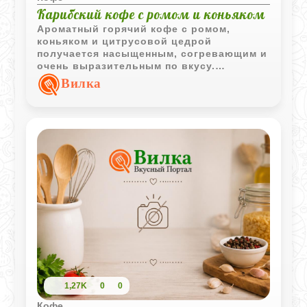
Карибский кофе с ромом и коньяком
Ароматный горячий кофе с ромом,
коньяком и цитрусовой цедрой
получается насыщенным, согревающим и
очень выразительным по вкусу.
Пряности и легкие карамельные нотки
Вилка
алкоголя делают напиток особенно
уютным для холодных вечеров.
1,27K
0
0
Кофе