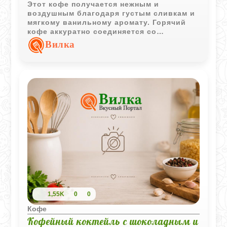
Этот кофе получается нежным и
воздушным благодаря густым сливкам и
мягкому ванильному аромату. Горячий
кофе аккуратно соединяется со
сливочной шапкой, создавая красивую и
Вилка
очень уютную подачу.
1,55K
0
0
Кофе
Кофейный коктейль с шоколадным и