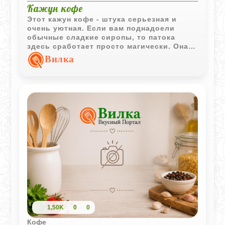
Кажун кофе
Этот кажун кофе - штука серьезная и
очень уютная. Если вам поднадоели
обычные сладкие сиропы, то патока
здесь сработает просто магически. Она
дает такую глубокую, почти карамельную
Вилка
горчинку, которая идеально дружит с
темным ромом. Получается напиток с
характером, который согревает до самых
костей.
1,50K
0
0
Кофе