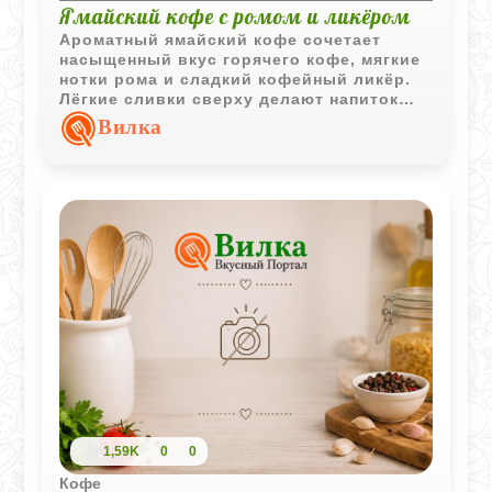
Ямайский кофе с ромом и ликёром
Ароматный ямайский кофе сочетает
насыщенный вкус горячего кофе, мягкие
нотки рома и сладкий кофейный ликёр.
Лёгкие сливки сверху делают напиток
более бархатистым и подчёркивают его
Вилка
десертный характер.
1,59K
0
0
Кофе