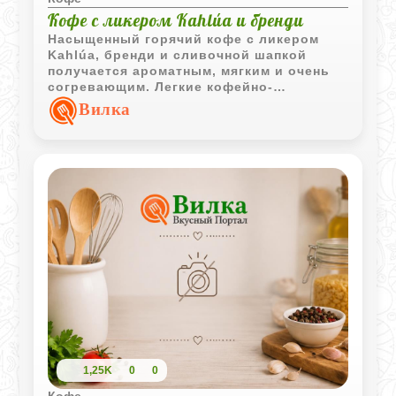
Кофе с ликером Kahlúa и бренди
Насыщенный горячий кофе с ликером
Kahlúa
, бренди и сливочной шапкой
получается ароматным, мягким и очень
согревающим. Легкие кофейно-
карамельные нотки хорошо сочетаются с
Вилка
корицей и делают напиток особенно
уютным.
1,25K
0
0
Кофе