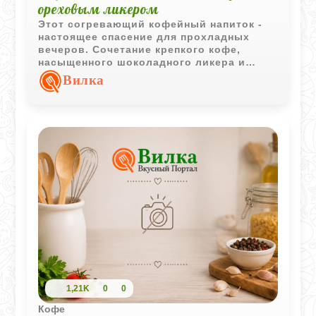
ореховым ликером
Этот согревающий кофейный напиток -
настоящее спасение для прохладных
вечеров. Сочетание крепкого кофе,
насыщенного шоколадного ликера и
мягких ореховых ноток создает
Вилка
потрясающий вкусовой баланс.
Готовится он элементарно, буквально за
пару минут, но подача в красивом бокале
делает его похожим на десерт из
хорошей кофейни.
1,21K
0
0
Кофе