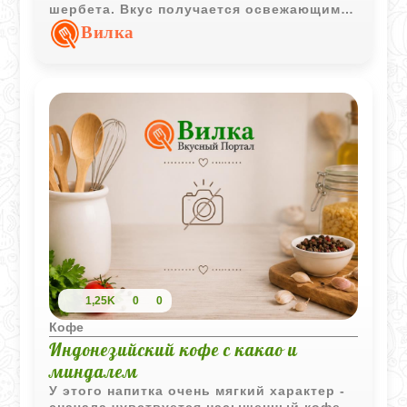
шербета. Вкус получается освежающим,
лёгким и немного десертным.
Вилка
1,25K
0
0
Кофе
Индонезийский кофе с какао и
миндалем
У этого напитка очень мягкий характер -
сначала чувствуется насыщенный кофе,