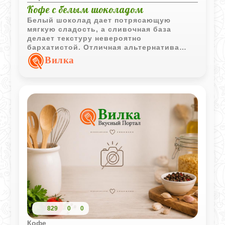
Кофе с белым шоколадом
Белый шоколад дает потрясающую
мягкую сладость, а сливочная база
делает текстуру невероятно
бархатистой. Отличная альтернатива
привычному капучино или латте, когда
Вилка
хочется побаловать себя чем-то
особенным. Готовится всё элементарно,
а выглядит и пьется как в хорошей
кофейне.
829
0
0
Кофе