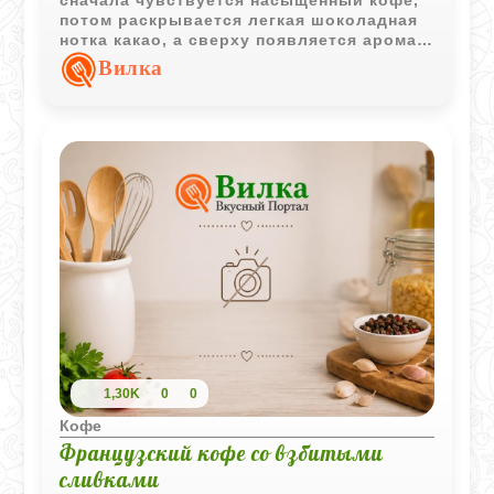
потом раскрывается легкая шоколадная
нотка какао, а сверху появляется аромат
поджаренного миндаля или сладкой
Вилка
крошки печенья. Такой кофе особенно
хорошо подходит для спокойного вечера
или дождливого утра, когда хочется
чего-то уютного и необычного.
1,30K
0
0
Кофе
Французский кофе со взбитыми
сливками