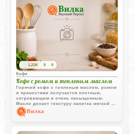
1,22K
0
0
Кофе
Кофе с ромом и топленым маслом
Горячий кофе с топленым маслом, ромом
и пряностями получается плотным,
согревающим и очень насыщенным.
Масло делает текстуру напитка мягкой и
бархатистой, а ром и мускатный орех
Вилка
добавляют глубокий аромат.