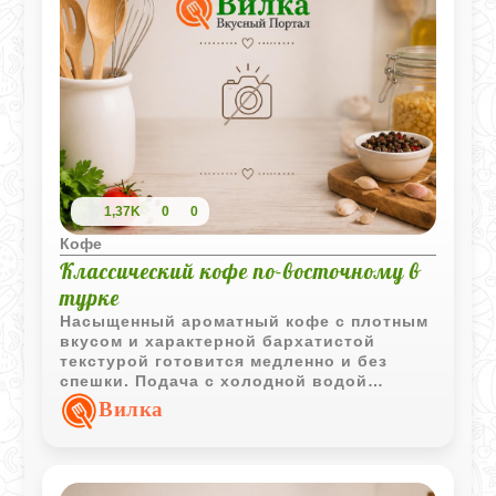
1,37K
0
0
Кофе
Классический кофе по-восточному в
турке
Насыщенный ароматный кофе с плотным
вкусом и характерной бархатистой
текстурой готовится медленно и без
спешки. Подача с холодной водой
подчёркивает глубину вкуса и делает
Вилка
напиток особенно выразительным.