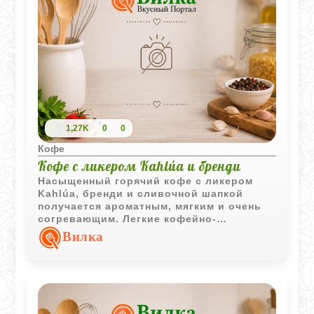
1,27K
0
0
Кофе
Кофе с ликером Kahlúa и бренди
Насыщенный горячий кофе с ликером
Kahlúa
, бренди и сливочной шапкой
получается ароматным, мягким и очень
согревающим. Легкие кофейно-
карамельные нотки хорошо сочетаются с
Вилка
корицей и делают напиток особенно
уютным.