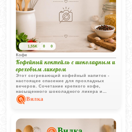
1,55K
0
0
Кофе
Кофейный коктейль с шоколадным и
ореховым ликером
Этот согревающий кофейный напиток -
настоящее спасение для прохладных
вечеров. Сочетание крепкого кофе,
насыщенного шоколадного ликера и
мягких ореховых ноток создает
Вилка
потрясающий вкусовой баланс.
Готовится он элементарно, буквально за
пару минут, но подача в красивом бокале
делает его похожим на десерт из
хорошей кофейни.