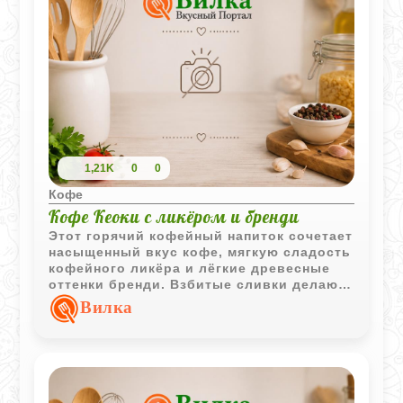
1,21K
0
0
Кофе
Кофе Кеоки с ликёром и бренди
Этот горячий кофейный напиток сочетает
насыщенный вкус кофе, мягкую сладость
кофейного ликёра и лёгкие древесные
оттенки бренди. Взбитые сливки делают
подачу более нежной и десертной.
Вилка