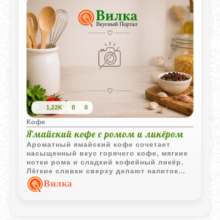
1,22K
0
0
Кофе
Ямайский кофе с ромом и ликёром
Ароматный ямайский кофе сочетает
насыщенный вкус горячего кофе, мягкие
нотки рома и сладкий кофейный ликёр.
Лёгкие сливки сверху делают напиток
более бархатистым и подчёркивают его
Вилка
десертный характер.