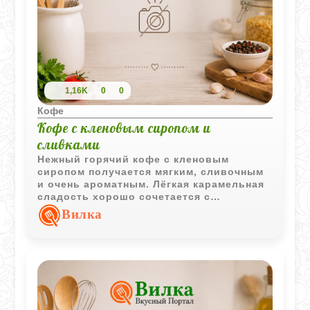
1,16K
0
0
Кофе
Кофе с кленовым сиропом и
сливками
Нежный горячий кофе с кленовым
сиропом получается мягким, сливочным
и очень ароматным. Лёгкая карамельная
сладость хорошо сочетается с
насыщенным вкусом кофе, а воздушные
Вилка
сливки делают напиток особенно
уютным.