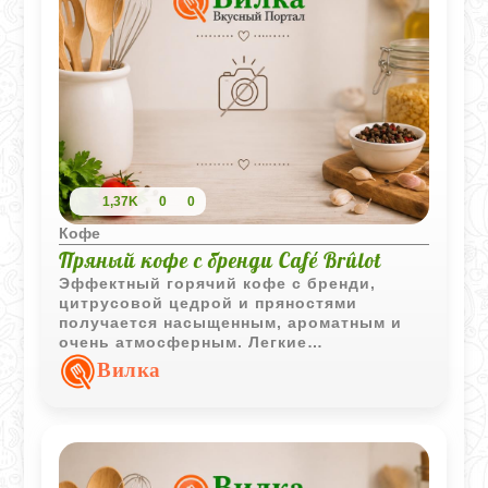
1,37K
0
0
Кофе
Пряный кофе с бренди Café Brûlot
Эффектный горячий кофе с бренди,
цитрусовой цедрой и пряностями
получается насыщенным, ароматным и
очень атмосферным. Легкие
карамельные нотки алкоголя и яркий
Вилка
аромат специй делают напиток особенно
уютным для вечерней подачи.