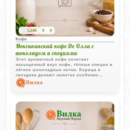
1,24K
0
0
Кофе
Мексиканский кофе Де Олла с
шоколадом и специями
Этот ароматный кофе сочетает
насыщенный вкус кофе, тёплые специи и
лёгкие шоколадные нотки. Корица и
гвоздика делают напиток особенно
уютным, а коричневый сахар добавляет
Вилка
мягкую карамельную сладость.