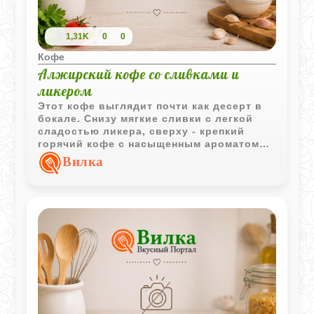
1,31K
0
0
Кофе
Алжирский кофе со сливками и
ликером
Этот кофе выглядит почти как десерт в
бокале. Снизу мягкие сливки с легкой
сладостью ликера, сверху - крепкий
горячий кофе с насыщенным ароматом
свежего помола. Напиток получается
Вилка
контрастным по температуре и текстуре,
но именно в этом и появляется его
особый характер.