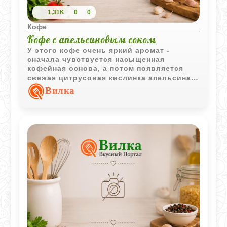
1,31K
0
0
Кофе
Кофе с апельсиновым соком
У этого кофе очень яркий аромат -
сначала чувствуется насыщенная
кофейная основа, а потом появляется
свежая цитрусовая кислинка апельсина.
Напиток получается бодрым, легким и
Вилка
совсем не похожим на привычный
сладкий кофе. Особенно хорошо он
раскрывается сразу после
приготовления, пока сохраняется теплый
цитрусовый аромат.