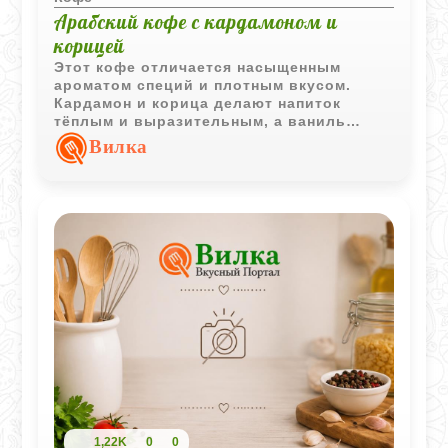
Арабский кофе с кардамоном и
корицей
Этот кофе отличается насыщенным
ароматом специй и плотным вкусом.
Кардамон и корица делают напиток
тёплым и выразительным, а ваниль
смягчает общую композицию и
Вилка
добавляет лёгкие сладкие оттенки.
1,22K
0
0