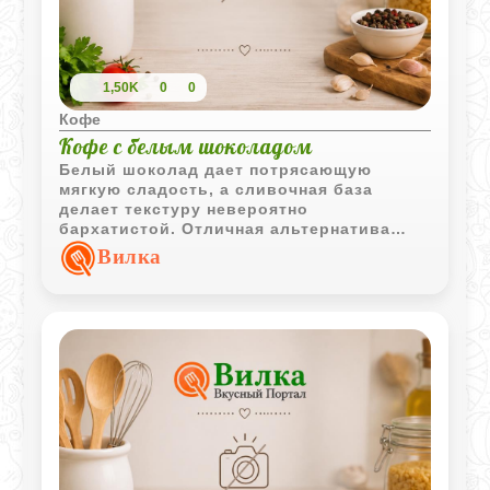
1,50K
0
0
Кофе
Кофе с белым шоколадом
Белый шоколад дает потрясающую
мягкую сладость, а сливочная база
делает текстуру невероятно
бархатистой. Отличная альтернатива
привычному капучино или латте, когда
Вилка
хочется побаловать себя чем-то
особенным. Готовится всё элементарно,
а выглядит и пьется как в хорошей
кофейне.