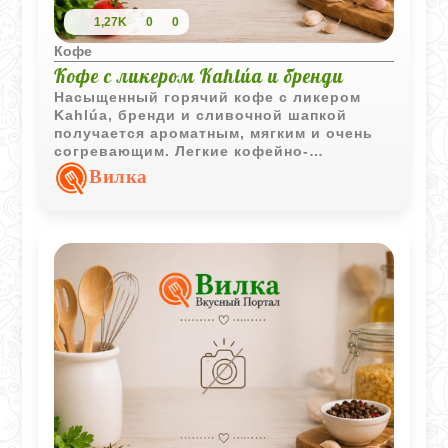
1,27K
0
0
Кофе
Кофе с ликером Kahlúa и бренди
Насыщенный горячий кофе с ликером
Kahlúa
, бренди и сливочной шапкой
получается ароматным, мягким и очень
согревающим. Легкие кофейно-
карамельные нотки хорошо сочетаются с
Вилка
корицей и делают напиток особенно
уютным.