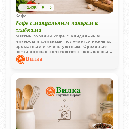
1,43K
0
0
Кофе
Кофе с миндальным ликером и
сливками
Мягкий горячий кофе с миндальным
ликером и сливками получается нежным,
ароматным и очень уютным. Ореховые
нотки хорошо сочетаются с насыщенным
кофе, а сливки делают вкус более
Вилка
бархатистым и мягким.