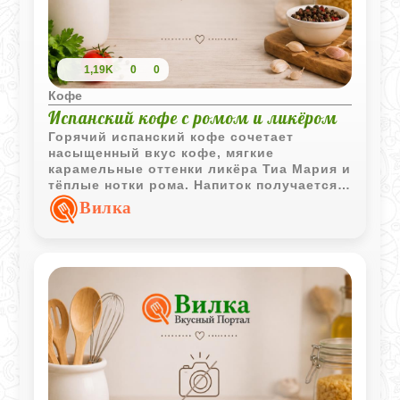
1,19K
0
0
Кофе
Испанский кофе с ромом и ликёром
Горячий испанский кофе сочетает
насыщенный вкус кофе, мягкие
карамельные оттенки ликёра Тиа Мария и
тёплые нотки рома. Напиток получается
ароматным, согревающим и особенно
Вилка
приятным в вечерней подаче.