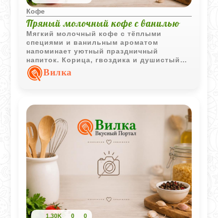
Кофе
Пряный молочный кофе с ванилью
Мягкий молочный кофе с тёплыми
специями и ванильным ароматом
напоминает уютный праздничный
напиток. Корица, гвоздика и душистый
перец делают вкус насыщеннее, а
Вилка
горячее молоко придаёт напитку нежную
кремовую текстуру.
1,30K
0
0