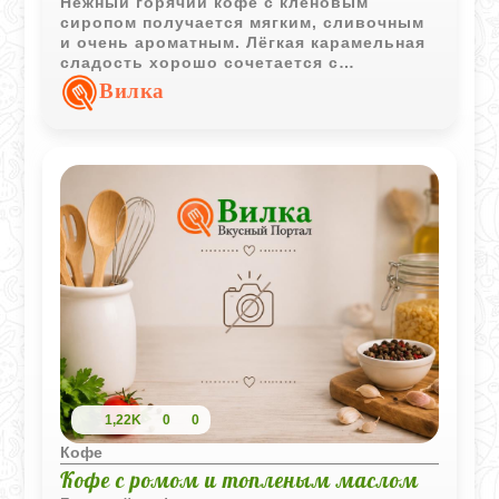
Нежный горячий кофе с кленовым
сиропом получается мягким, сливочным
и очень ароматным. Лёгкая карамельная
сладость хорошо сочетается с
насыщенным вкусом кофе, а воздушные
Вилка
сливки делают напиток особенно
уютным.
1,22K
0
0
Кофе
Кофе с ромом и топленым маслом