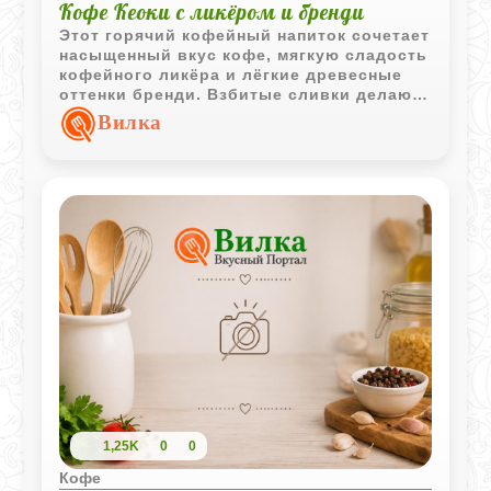
Кофе Кеоки с ликёром и бренди
Этот горячий кофейный напиток сочетает
насыщенный вкус кофе, мягкую сладость
кофейного ликёра и лёгкие древесные
оттенки бренди. Взбитые сливки делают
подачу более нежной и десертной.
Вилка
1,25K
0
0
Кофе