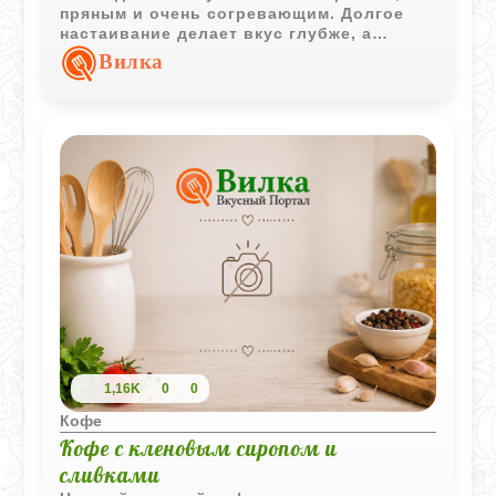
пряным и очень согревающим. Долгое
настаивание делает вкус глубже, а
аромат специй особенно ярким и
Вилка
уютным.
1,16K
0
0
Кофе
Кофе с кленовым сиропом и
сливками