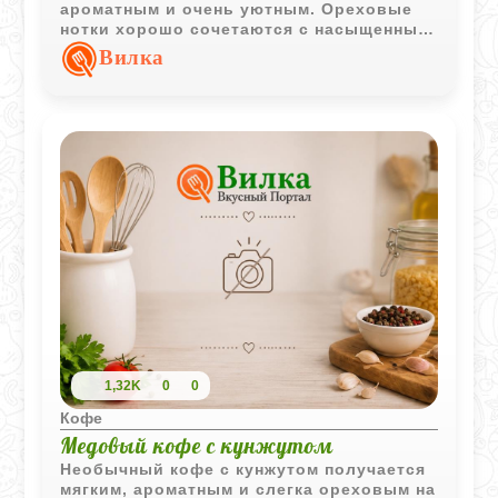
ароматным и очень уютным. Ореховые
нотки хорошо сочетаются с насыщенным
кофе, а сливки делают вкус более
Вилка
бархатистым и мягким.
1,32K
0
0
Кофе
Медовый кофе с кунжутом
Необычный кофе с кунжутом получается
мягким, ароматным и слегка ореховым на