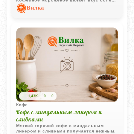
мягким и десертным, а пузырьки содовой
Вилка
добавляют интересную текстуру.
1,43K
0
0
Кофе
Кофе с миндальным ликером и
сливками
Мягкий горячий кофе с миндальным
ликером и сливками получается нежным,