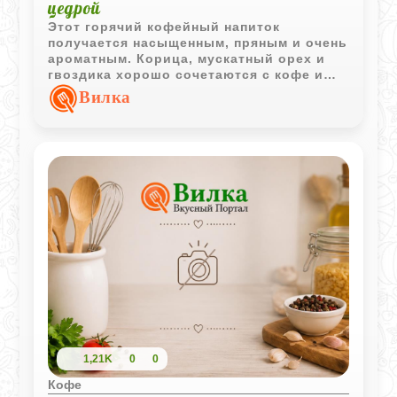
цедрой
Этот горячий кофейный напиток
получается насыщенным, пряным и очень
ароматным. Корица, мускатный орех и
гвоздика хорошо сочетаются с кофе и
сливками, а свежая цитрусовая цедра
Вилка
делает вкус более ярким и согревающим.
1,21K
0
0
Кофе