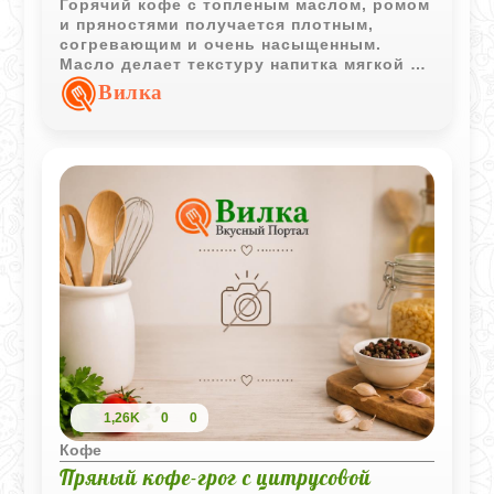
Горячий кофе с топленым маслом, ромом
и пряностями получается плотным,
согревающим и очень насыщенным.
Масло делает текстуру напитка мягкой и
бархатистой, а ром и мускатный орех
Вилка
добавляют глубокий аромат.
1,26K
0
0
Кофе
Пряный кофе-грог с цитрусовой