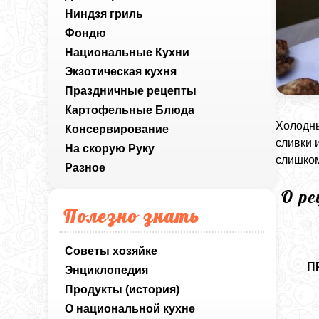
Ниндзя гриль
Фондю
Национальные Кухни
Экзотическая кухня
Праздничные рецепты
Картофельные Блюда
Холодны
Консервирование
сливки 
На скорую Руку
слишком
Разное
О р
Полезно знать
Советы хозяйке
П
Энциклопедия
Продукты (история)
О национальной кухне