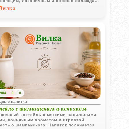
жающим, лаконичным и хорошо охлаждает
одаря быстрому смешиванию со льдом.
Вилка
904
0
0
дные напитки
тейль с шампанским и коньяком
щенный коктейль с мягкими ванильными
ми, коньячным ароматом и игристой
естью шампанского. Напиток получается