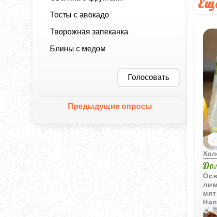
Ещ
Тосты с авокадо
Творожная запеканка
Блины с медом
Голосовать
Предыдущие опросы
Хол
До
Осв
лим
мят
Нап
осо