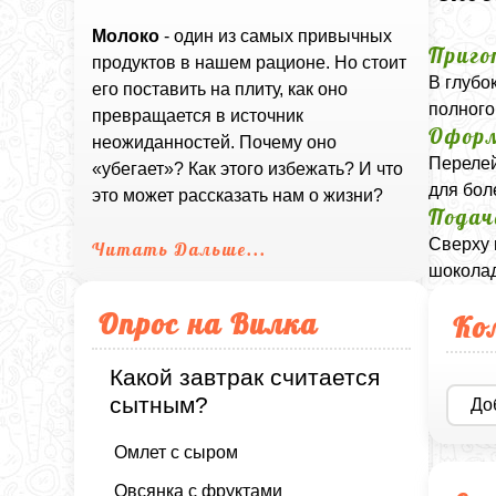
Молоко
- один из самых привычных
Приго
продуктов в нашем рационе. Но стоит
В глубо
его поставить на плиту, как оно
полного
превращается в источник
Офор
неожиданностей. Почему оно
Перелей
«убегает»? Как этого избежать? И что
для бол
это может рассказать нам о жизни?
Подач
Сверху 
Читать Дальше...
шоколад
Опрос на Вилка
Ко
Какой завтрак считается
сытным?
До
Омлет с сыром
Овсянка с фруктами