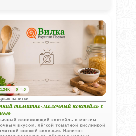
1,24K
0
0
дные напитки
енний томатно-молочный коктейль с
енью
ычный освежающий коктейль с мягким
очным вкусом, лёгкой томатной кислинкой
оматной свежей зеленью. Напиток