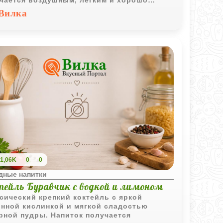
чается воздушным, лёгким и хорошо
одит для тёплой погоды.
Вилка
1,06K
0
0
дные напитки
тейль Буравчик с водкой и лимоном
сический крепкий коктейль с яркой
нной кислинкой и мягкой сладостью
рной пудры. Напиток получается