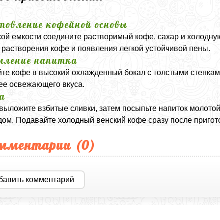
товление кофейной основы
кой емкости соедините растворимый кофе, сахар и холодну
 растворения кофе и появления легкой устойчивой пены.
мление напитка
те кофе в высокий охлажденный бокал с толстыми стенкам
ее освежающего вкуса.
а
выложите взбитые сливки, затем посыпьте напиток молото
ом. Подавайте холодный венский кофе сразу после пригот
мментарии (
0
)
бавить комментарий