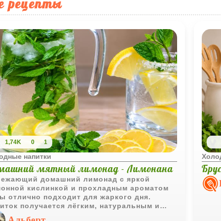
е рецепты
1,74K
0
1
одные напитки
Холо
машний мятный лимонад - Лимонана
Бру
ежающий домашний лимонад с яркой
онной кислинкой и прохладным ароматом
ы отлично подходит для жаркого дня.
иток получается лёгким, натуральным и
бенно вкусным после небольшого
Альберт