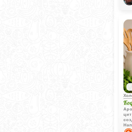
охл
Хол
Ко
Аро
цит
соз
Нап
с п