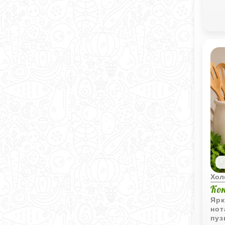
Хол
Ко
Ярк
нот
пуз