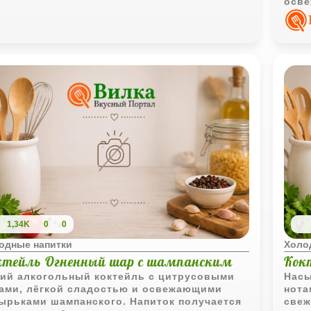
осве
благ
1,34K
0
0
одные напитки
Холо
ктейль Огненный шар с шампанским
Кок
ий алкогольный коктейль с цитрусовыми
Насы
ами, лёгкой сладостью и освежающими
нота
ырьками шампанского. Напиток получается
свеж