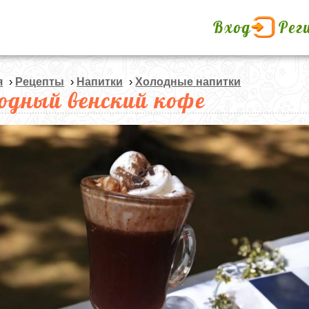
Вход
Рег
я
›
Рецепты
›
Напитки
›
Холодные напитки
одный венский кофе