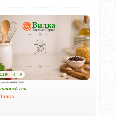
1,23K
0
0
дные напитки
сничный сок
Вилка