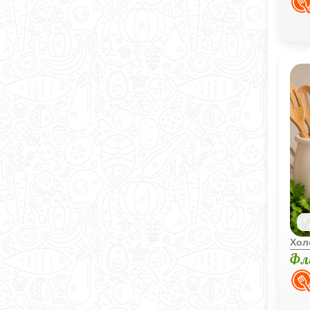
кар
Хол
Фл