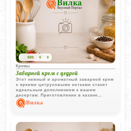
689
0
0
Кремы
Заварной крем с цедрой
Этот нежный и ароматный заварной крем
с яркими цитрусовыми нотками станет
идеальным дополнением к вашим
десертам. Приготовление в казане
обеспечивает равномерный прогрев, что
Вилка
делает текстуру крема особенно гладкой
и шелковистой.