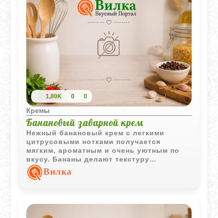
1,80K
0
0
Кремы
Банановый заварной крем
Нежный банановый крем с легкими
цитрусовыми нотками получается
мягким, ароматным и очень уютным по
вкусу. Бананы делают текстуру
кремовой, а изюм добавляет приятную
Вилка
сладость и насыщенность.