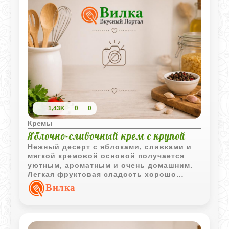
1,43K
0
0
Кремы
Яблочно-сливочный крем с крупой
Нежный десерт с яблоками, сливками и
мягкой кремовой основой получается
уютным, ароматным и очень домашним.
Легкая фруктовая сладость хорошо
сочетается с воздушной текстурой и
Вилка
ванильными нотками.