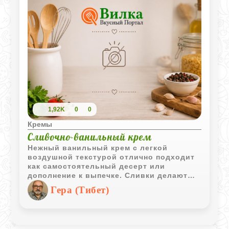
1,92K
0
0
Кремы
Сливочно-ванильный крем
Нежный ванильный крем с легкой
воздушной текстурой отлично подходит
как самостоятельный десерт или
дополнение к выпечке. Сливки делают
вкус мягким и бархатистым, а ваниль
Гера (Тибет)
придает приятный теплый аромат.