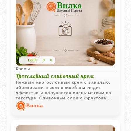
1,60K
0
0
Кремы
Трехслойный сливочный крем
Нежный многослойный крем с ванилью,
абрикосами и земляникой выглядит
эффектно и получается очень мягким по
текстуре. Сливочные слои с фруктовыми
нотками делают десерт одновременно
Вилка
легким и насыщенным.