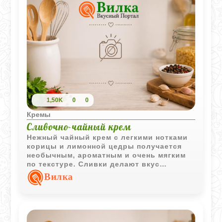
1,50K
0
0
Кремы
Сливочно-чайный крем
Нежный чайный крем с легкими нотками
корицы и лимонной цедры получается
необычным, ароматным и очень мягким
по текстуре. Сливки делают вкус
деликатным, а чай придает десерту
Вилка
выразительный характер.