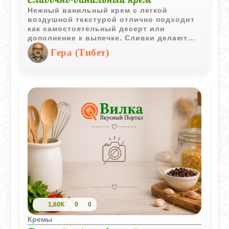
Нежный ванильный крем с легкой
воздушной текстурой отлично подходит
как самостоятельный десерт или
дополнение к выпечке. Сливки делают
вкус мягким и бархатистым, а ваниль
Гера (Тибет)
придает приятный теплый аромат.
1,60K
0
0
Кремы