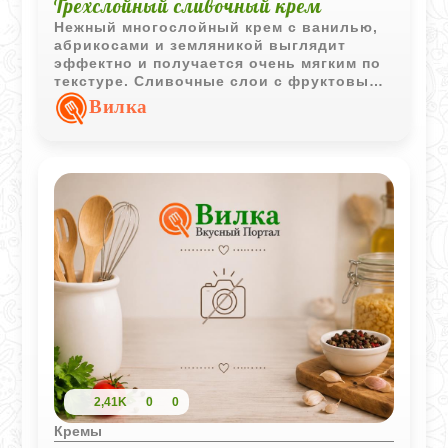
Трехслойный сливочный крем
Нежный многослойный крем с ванилью,
абрикосами и земляникой выглядит
эффектно и получается очень мягким по
текстуре. Сливочные слои с фруктовыми
нотками делают десерт одновременно
Вилка
легким и насыщенным.
2,41K
0
0
Кремы