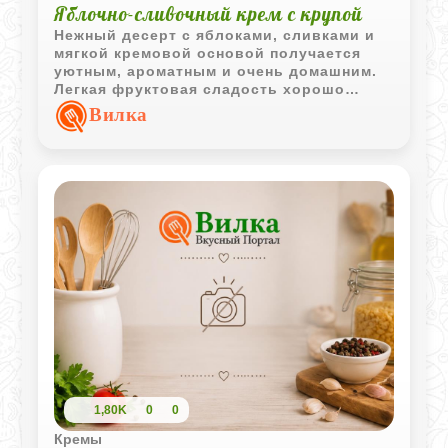
Яблочно-сливочный крем с крупой
Нежный десерт с яблоками, сливками и
мягкой кремовой основой получается
уютным, ароматным и очень домашним.
Легкая фруктовая сладость хорошо
сочетается с воздушной текстурой и
Вилка
ванильными нотками.
1,80K
0
0
Кремы