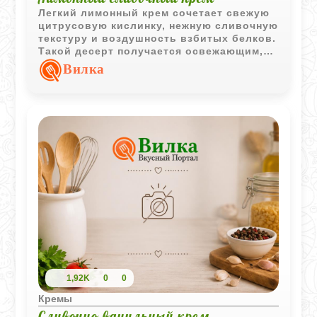
Легкий лимонный крем сочетает свежую
цитрусовую кислинку, нежную сливочную
текстуру и воздушность взбитых белков.
Такой десерт получается освежающим,
мягким и особенно приятным после
Вилка
охлаждения.
1,92K
0
0
Кремы
Сливочно-ванильный крем