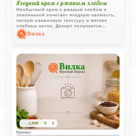
Ягодный крем с ржаным хлебом
Необычный крем с ржаным хлебом и
земляникой сочетает ягодную свежесть,
легкую сливочную текстуру и мягкие
хлебные нотки. Десерт получается
насыщенным, ароматным и очень уютным
Вилка
по вкусу.
1,50K
0
0
Кремы