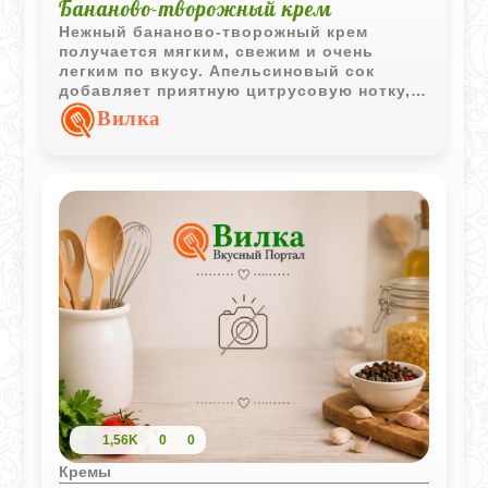
Бананово-творожный крем
Нежный бананово-творожный крем
получается мягким, свежим и очень
легким по вкусу. Апельсиновый сок
добавляет приятную цитрусовую нотку, а
мед делает десерт естественно сладким
Вилка
и ароматным.
1,56K
0
0
Кремы