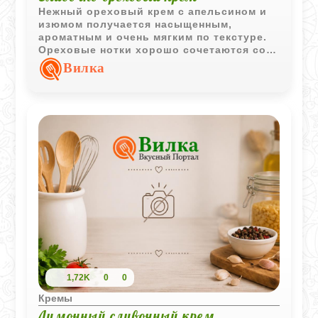
Нежный ореховый крем с апельсином и
изюмом получается насыщенным,
ароматным и очень мягким по текстуре.
Ореховые нотки хорошо сочетаются со
свежестью цитрусов и легкой сливочной
Вилка
основой.
1,72K
0
0
Кремы
Лимонный сливочный крем