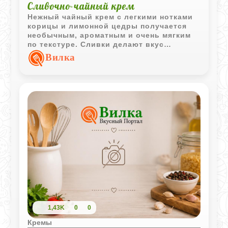
Сливочно-чайный крем
Нежный чайный крем с легкими нотками
корицы и лимонной цедры получается
необычным, ароматным и очень мягким
по текстуре. Сливки делают вкус
деликатным, а чай придает десерту
Вилка
выразительный характер.
1,43K
0
0
Кремы