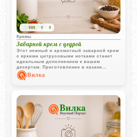
688
0
0
Кремы
Заварной крем с цедрой
Этот нежный и ароматный заварной крем
с яркими цитрусовыми нотками станет
идеальным дополнением к вашим
десертам. Приготовление в казане
обеспечивает равномерный прогрев, что
Вилка
делает текстуру крема особенно гладкой
и шелковистой.