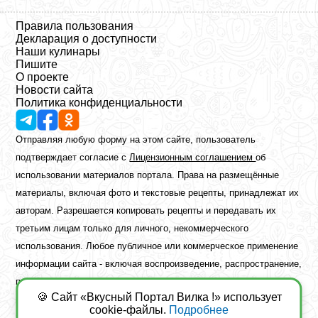
Правила пользования
Декларация о доступности
Наши кулинары
Пишите
О проекте
Новости сайта
Политика конфиденциальности
Отправляя любую форму на этом сайте, пользователь
подтверждает согласие с
Лицензионным соглашением
об
использовании материалов портала. Права на размещённые
материалы, включая фото и текстовые рецепты, принадлежат их
авторам. Разрешается копировать рецепты и передавать их
третьим лицам только для личного, некоммерческого
использования. Любое публичное или коммерческое применение
информации сайта - включая воспроизведение, распространение,
публикацию или обработку - возможно лишь при наличии
🍪 Сайт «Вкусный Портал Вилка !» использует
предварительного письменного разрешения правообладателя.
cookie-файлы.
Подробнее
Copyright ©2026 Вкусный Портал Вилка