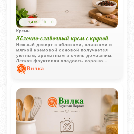
1,43K
0
0
Кремы
Яблочно-сливочный крем с крупой
Нежный десерт с яблоками, сливками и
мягкой кремовой основой получается
уютным, ароматным и очень домашним.
Легкая фруктовая сладость хорошо
сочетается с воздушной текстурой и
Вилка
ванильными нотками.