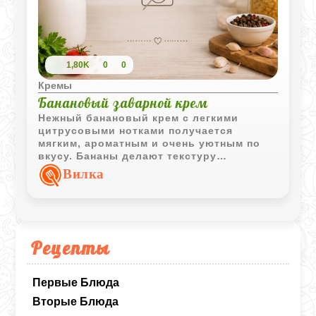
1,80K
0
0
Кремы
Банановый заварной крем
Нежный банановый крем с легкими
цитрусовыми нотками получается
мягким, ароматным и очень уютным по
вкусу. Бананы делают текстуру
кремовой, а изюм добавляет приятную
Вилка
сладость и насыщенность.
Рецепты
Первые Блюда
Вторые Блюда