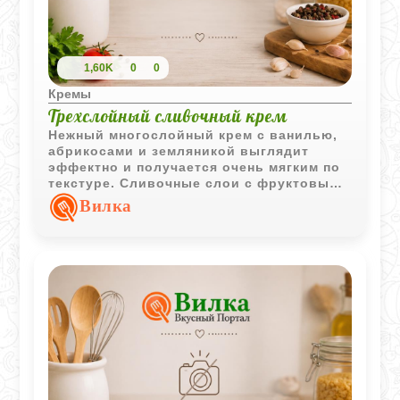
1,60K
0
0
Кремы
Трехслойный сливочный крем
Нежный многослойный крем с ванилью,
абрикосами и земляникой выглядит
эффектно и получается очень мягким по
текстуре. Сливочные слои с фруктовыми
нотками делают десерт одновременно
Вилка
легким и насыщенным.