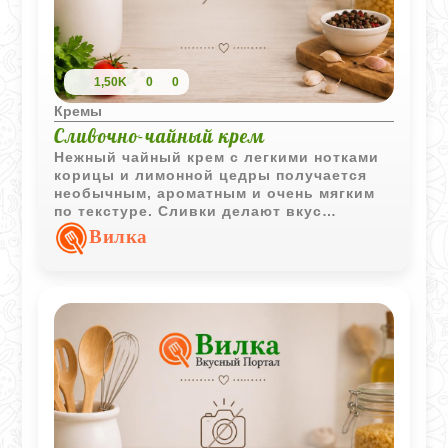
1,50K
0
0
Кремы
Сливочно-чайный крем
Нежный чайный крем с легкими нотками
корицы и лимонной цедры получается
необычным, ароматным и очень мягким
по текстуре. Сливки делают вкус
деликатным, а чай придает десерту
Вилка
выразительный характер.