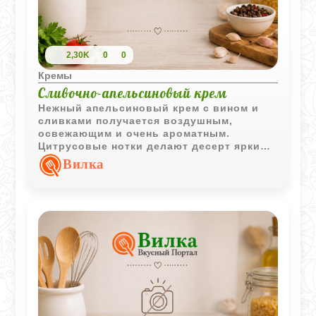
2,30K
0
0
Кремы
Сливочно-апельсиновый крем
Нежный апельсиновый крем с вином и
сливками получается воздушным,
освежающим и очень ароматным.
Цитрусовые нотки делают десерт ярким,
а мягкая текстура отлично сочетается со
Вилка
свежими фруктами.