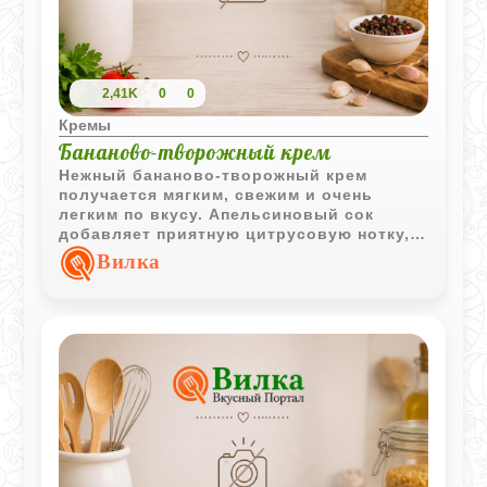
2,41K
0
0
Кремы
Бананово-творожный крем
Нежный бананово-творожный крем
получается мягким, свежим и очень
легким по вкусу. Апельсиновый сок
добавляет приятную цитрусовую нотку, а
мед делает десерт естественно сладким
Вилка
и ароматным.