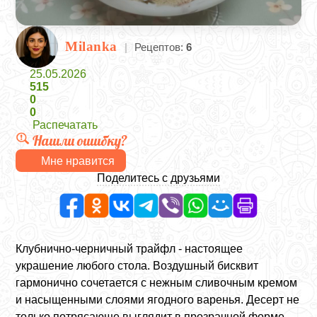
Milanka
|
Рецептов:
6
25.05.2026
515
0
0
Распечатать
Нашли ошибку?
Мне нравится
Поделитесь с друзьями
Клубнично-черничный трайфл - настоящее
украшение любого стола. Воздушный бисквит
гармонично сочетается с нежным сливочным кремом
и насыщенными слоями ягодного варенья. Десерт не
только потрясающе выглядит в прозрачной форме,