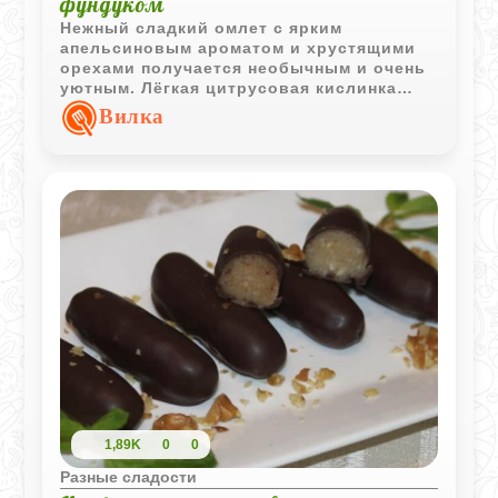
фундуком
Нежный сладкий омлет с ярким
апельсиновым ароматом и хрустящими
орехами получается необычным и очень
уютным. Лёгкая цитрусовая кислинка
хорошо сочетается с мягкой яичной
Вилка
основой и сливочной текстурой.
1,89K
0
0
Разные сладости