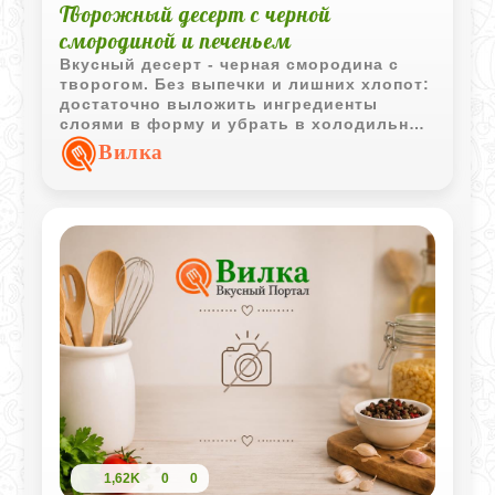
Творожный десерт с черной
смородиной и печеньем
Вкусный десерт - черная смородина с
творогом. Без выпечки и лишних хлопот:
достаточно выложить ингредиенты
слоями в форму и убрать в холодильник,
чтобы десерт хорошо пропитался. Легкая
Вилка
кислинка смородины прекрасно
сочетается с нежным сладковатым
творогом и хрустящей крошкой печенья.
Получается отличный вариант к чаю,
когда хочется чего-то вкусного и
необычного без долгой готовки.
1,62K
0
0