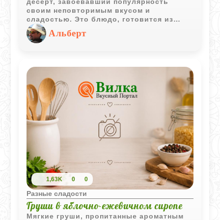
десерт, завоевавший популярность
своим неповторимым вкусом и
сладостью. Это блюдо, готовится из
тонких нитей катаифа, пропитанных
Альберт
топленым маслом, с добавлением
сладкого сиропа и сыра. Десерт в
который невозможно не влюбиться, и от
которого трудно отказаться, желая
съесть еще кусочек.
1,63K
0
0
Разные сладости
Груши в яблочно-ежевичном сиропе
Мягкие груши, пропитанные ароматным