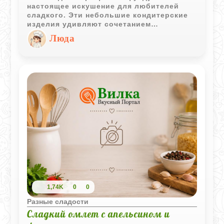
настоящее искушение для любителей
сладкого. Эти небольшие кондитерские
изделия удивляют сочетанием
насыщенного вкуса черного шоколада и
Люда
нежных оттенков обжаренного фундука.
Простой рецепт требует всего несколько
ингредиентов, но результат поражает
своим изысканным вкусом и элегантной
подачей. Попробуйте и убедитесь сами!
1,74K
0
0
Разные сладости
Сладкий омлет с апельсином и