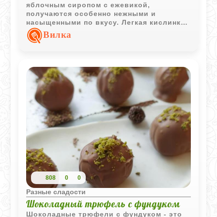
яблочным сиропом с ежевикой,
получаются особенно нежными и
насыщенными по вкусу. Легкая кислинка
ягод и прохладный йогурт делают десерт
Вилка
свежим, сбалансированным и очень
уютным.
808
0
0
Разные сладости
Шоколадный трюфель с фундуком
Шоколадные трюфели с фундуком - это