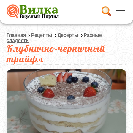
Главная
›
Рецепты
›
Десерты
›
Разные
сладости
Клубнично-черничный
трайфл