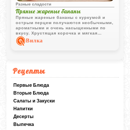
Разные сладости
Пряные жареные бананы
Пряные жареные бананы с куркумой и
острым перцем получаются необычными,
ароматными и очень насыщенными по
вкусу. Хрустящая корочка и мягкая
текстура внутри делают блюдо
Вилка
интересным вариантом восточной
закуски или гарнира.
Рецепты
Первые Блюда
Вторые Блюда
Салаты и Закуски
Напитки
Десерты
Выпечка