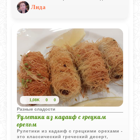
корица делают вкус более насыщенным и
Лида
уютным.
1,08K
0
0
Разные сладости
Рулетики из кадаиф с грецким
орехом
Рулетики из кадаиф с грецкими орехами -
это классический греческий десерт,