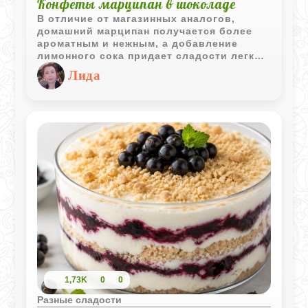
Конфеты марципан в шоколаде
В отличие от магазинных аналогов,
домашний марципан получается более
ароматным и нежным, а добавление
лимонного сока придает сладости легкую
освежающую кислинку. Такие конфеты
Лида
станут прекрасным подарком или
идеальным дополнением к чашечке
крепкого кофе, при этом процесс их
создания не потребует от вас
профессиональных навыков кондитера.
1,73K
0
0
Разные сладости