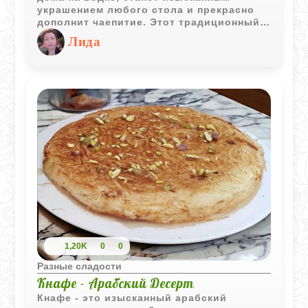
украшением любого стола и прекрасно
дополнит чаепитие. Этот традиционный
десерт, хрустящий и ароматный,
Лида
несомненно, порадует всех гостей.
Приготовьте его и убедитесь сами!
1,20K
0
0
Разные сладости
Кнафе - Арабский Десерт
Кнафе - это изысканный арабский