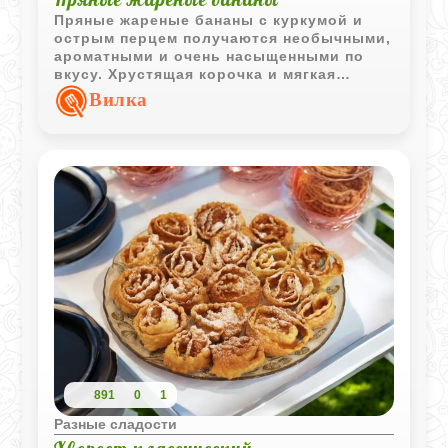
Пряные жареные бананы с куркумой и
острым перцем получаются необычными,
ароматными и очень насыщенными по
вкусу. Хрустящая корочка и мягкая
текстура внутри делают блюдо
Вилка
интересным вариантом восточной
закуски или гарнира.
891
0
1
Разные сладости