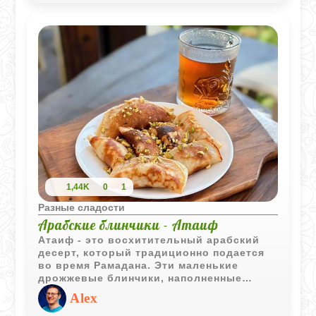
и орехи, а кукурузные хлопья придают
приятный хруст. Отличный вариант
быстрого десерта к чаю: его можно
просто ломать руками и наслаждаться.
Печенье мамы Эти - в память о Йоси
Кирме (светлая память). Приготовлено ко
Дню памяти.
1,44K
0
1
Разные сладости
Арабские блинчики - Атаиф
Атаиф - это восхитительный арабский
десерт, который традиционно подается
во время Рамадана. Эти маленькие
дрожжевые блинчики, наполненные
орехами, сыром рикотта или сливками,
Alex
являются истинным удовольствием для
сладкоежек.