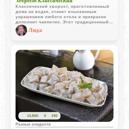
Хворост классический
Классический хворост, приготовленный
дома на водке, станет изысканным
украшением любого стола и прекрасно
дополнит чаепитие. Этот традиционный
десерт, хрустящий и ароматный,
Лида
несомненно, порадует всех гостей.
Приготовьте его и убедитесь сами!
10,86K
0
290
Разные сладости