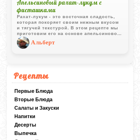
Апельсиновый рахат-лукум с
фисташками
Рахат-лукум - это восточная сладость,
которая покоряет своим нежным вкусом
и тягучей текстурой. В этом рецепте мы
приготовим его на основе апельсинового
сока и фисташек, что придаст десерту
Альберт
яркий цитрусовый аромат и ореховую
нотку. Такой рахат-лукум станет не
только изысканным завершением
трапезы, но и прекрасным угощением к
чаю.
Рецепты
Первые Блюда
Вторые Блюда
Салаты и Закуски
Напитки
Десерты
Выпечка