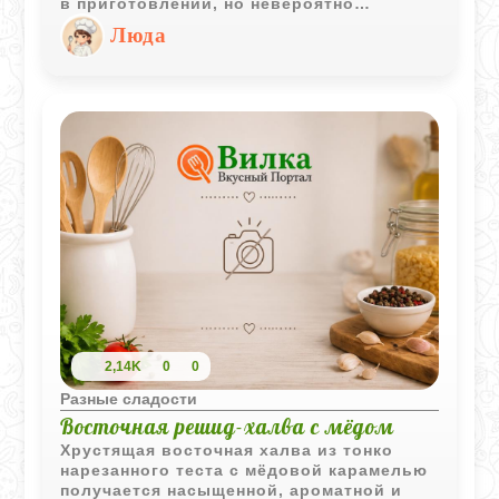
в приготовлении, но невероятно
вкусный, он станет отличным
Люда
завершением любого приема пищи.
Бананы, обогащенные нежным
шоколадом и ароматным кленовым
сиропом, создают идеальное сочетание
вкусов.
2,14K
0
0
Разные сладости
Восточная решид-халва с мёдом
Хрустящая восточная халва из тонко
нарезанного теста с мёдовой карамелью
получается насыщенной, ароматной и