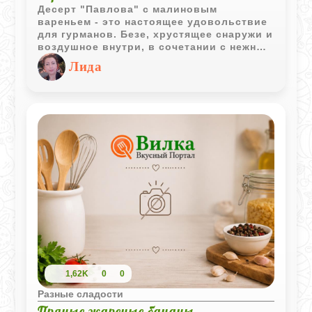
Десерт "Павлова" с малиновым
вареньем - это настоящее удовольствие
для гурманов. Безе, хрустящее снаружи и
воздушное внутри, в сочетании с нежным
кремом и кисло-сладким вареньем,
Лида
создает гармонию вкуса, которая не
оставит равнодушным ни одного
сладкоежку.
1,62K
0
0
Разные сладости
Пряные жареные бананы