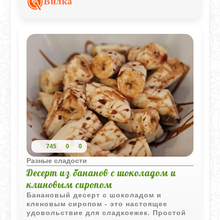
Вилка
кислинка смородины прекрасно
сочетается с нежным сладковатым
творогом и хрустящей крошкой печенья.
Получается отличный вариант к чаю,
когда хочется чего-то вкусного и
необычного без долгой готовки.
745
0
0
Разные сладости
Десерт из бананов с шоколадом и
клиновым сиропом
Банановый десерт с шоколадом и
кленовым сиропом - это настоящее
удовольствие для сладкоежек. Простой