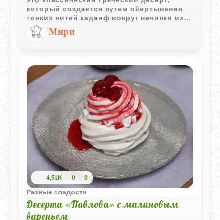
который создается путем обертывания
тонких нитей кадаиф вокруг начинки из
орехов и последующей пропитки
Мири
сладким сиропом. Этот десерт,
приготовленный из нескольких простых
ингредиентов, легко можно сделать в
домашних условиях, и он
гарантированно удивит вас своим
уникальным вкусом!
4,51K
0
0
Разные сладости
Десерта «Павлова» с малиновым
вареньем