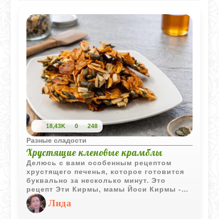
18,43K
0
248
Разные сладости
Хрустящие кленовые крамблы
Делюсь с вами особенным рецептом
хрустящего печенья, которое готовится
буквально за несколько минут. Это
рецепт Эти Кирмы, мамы Йоси Кирмы -
простой в исполнении, но удивительно
Лида
вкусный. Тонкая карамельная оболочка
из кленового сиропа покрывает семечки