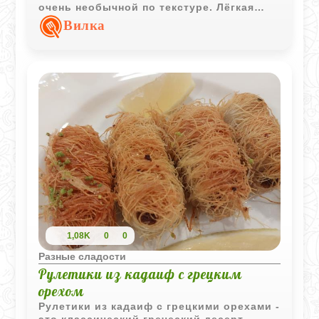
очень необычной по текстуре. Лёгкая
корица и хрустящие слои делают десерт
Вилка
особенно выразительным.
1,08K
0
0
Разные сладости
Рулетики из кадаиф с грецким
орехом
Рулетики из кадаиф с грецкими орехами -
это классический греческий десерт,