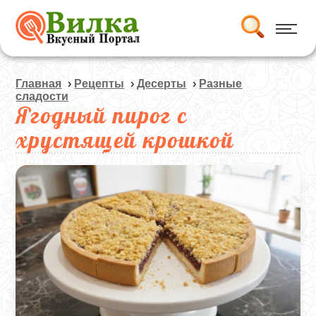
Главная
›
Рецепты
›
Десерты
›
Разные
сладости
Ягодный пирог с
хрустящей крошкой