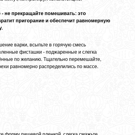
 - не прекращайте помешивать: это
вратит пригорание и обеспечит равномерную
у.
шение варки, всыпьте в горячую смесь
вленные фисташки - поджаренные и слегка
ённые по желанию. Тщательно перемешайте,
рехи равномерно распределились по массе.
те форму пищевой пленкой, слегка смажьте