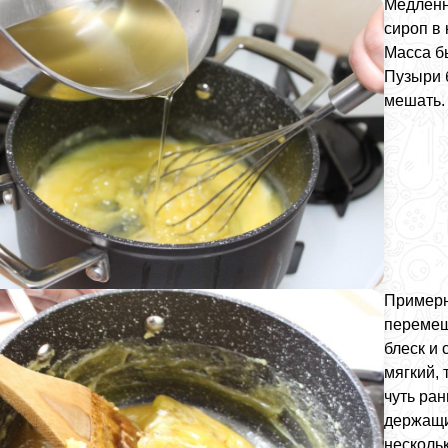
Медленн
сироп в
Масса бы
Пузыри 
мешать.
Примерн
перемеш
блеск и 
мягкий, 
чуть ран
держащи
нескольк