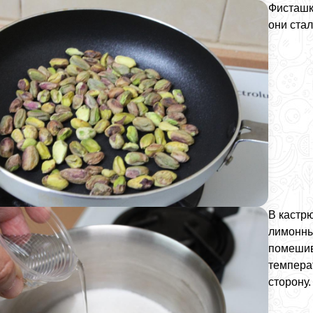
Фисташк
они ста
В кастр
лимонны
помешив
температ
сторону.