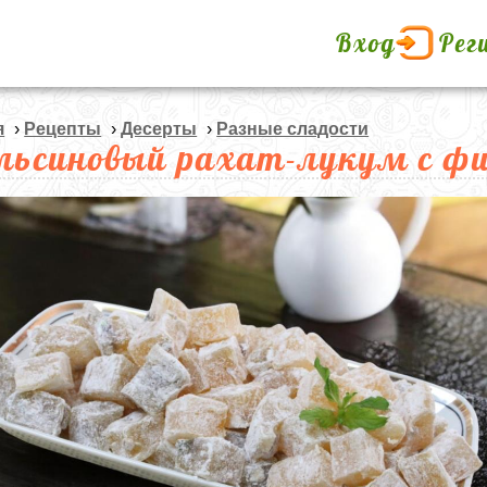
Вход
Рег
я
›
Рецепты
›
Десерты
›
Разные сладости
льсиновый рахат-лукум с 