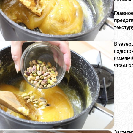
Главное
предот
текстур
В завер
подгото
измельч
чтобы о
Застели