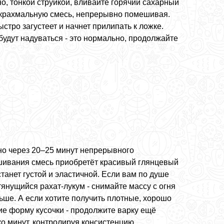
о, тонкой струйкой, вливайте горячий сахарный
 крахмальную смесь, непрерывно помешивая.
стро загустеет и начнет прилипать к ложке.
будут надуваться - это нормально, продолжайте
о через 20–25 минут непрерывного
ивания смесь приобретёт красивый глянцевый
станет густой и эластичной. Если вам по душе
тянущийся рахат-лукум - снимайте массу с огня
ьше. А если хотите получить плотные, хорошо
е форму кусочки - продолжите варку ещё
о минут, контролируя консистенцию.