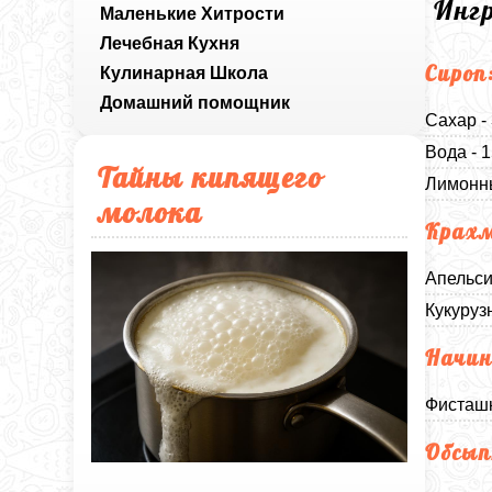
Инг
Маленькие Хитрости
Лечебная Кухня
Сироп
Кулинарная Школа
Домашний помощник
Сахар -
Вода - 
Тайны кипящего
Лимонны
молока
Крахм
Апельси
Кукуруз
Начин
Фисташк
Обсып