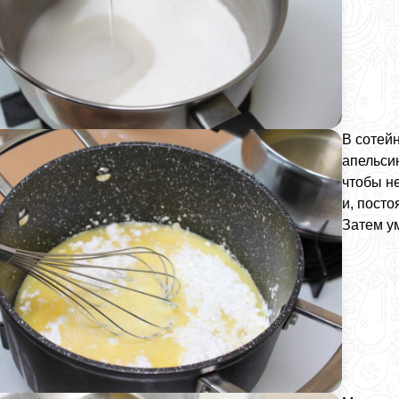
В сотей
апельси
чтобы не
и, пост
Затем у