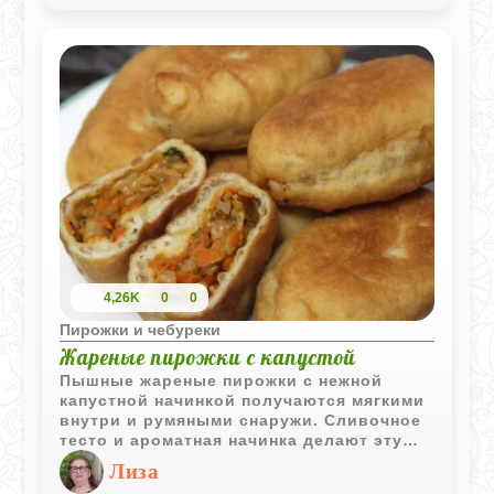
близких неповторимым вкусом домашней
выпечки! Подавать их можно как в
горячем, так и в холодном виде.
4,26K
0
0
Пирожки и чебуреки
Жареные пирожки с капустой
Пышные жареные пирожки с нежной
капустной начинкой получаются мягкими
внутри и румяными снаружи. Сливочное
тесто и ароматная начинка делают эту
домашнюю выпечку особенно уютной и
Лиза
вкусной.