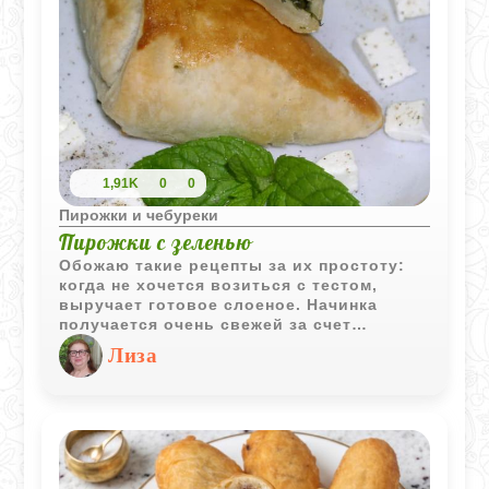
1,91K
0
0
Пирожки и чебуреки
Пирожки с зеленью
Обожаю такие рецепты за их простоту:
когда не хочется возиться с тестом,
выручает готовое слоеное. Начинка
получается очень свежей за счет
большого количества зелени и
Лиза
необычной нотки мяты. Брынза дает
нужную соленость, поэтому с солью
будьте осторожнее - лучше сначала
попробовать сыр. Такие пирожки
улетают со стола еще горячими, но и на
следующий день (если останутся) они
очень вкусные.