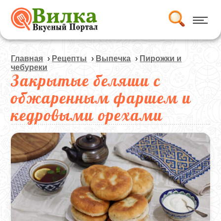
Главная
›
Рецепты
›
Выпечка
›
Пирожки и
чебуреки
Закрытые беляши с
обжаренным фаршем и
кедровыми орехами