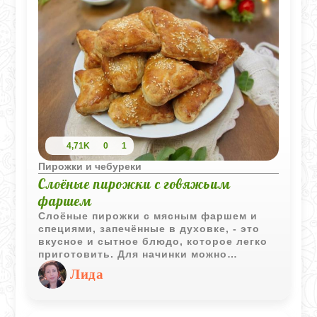
теплой домашней выпечкой!
4,71K
0
1
Пирожки и чебуреки
Слоёные пирожки с говяжьим
фаршем
Слоёные пирожки с мясным фаршем и
специями, запечённые в духовке, - это
вкусное и сытное блюдо, которое легко
приготовить. Для начинки можно
использовать свиной, говяжий или
Лида
комбинированный фарш, обжаренный с
луком, томатной пастой и пряностями,
такими как базилик, орегано и чеснок.