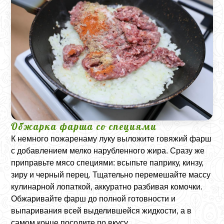
Обжарка фарша со специями
К немного пожаренаму луку выложите говяжий фарш
с добавлением мелко нарубленного жира. Сразу же
приправьте мясо специями: всыпьте паприку, кинзу,
зиру и черный перец. Тщательно перемешайте массу
кулинарной лопаткой, аккуратно разбивая комочки.
Обжаривайте фарш до полной готовности и
выпаривания всей выделившейся жидкости, а в
самом конце посолите по вкусу.