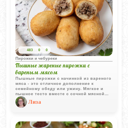
483
0
0
Пирожки и чебуреки
Пышные жареные пирожки с
вареным мясом
Пышные пирожки с начинкой из вареного
мяса - это отличное дополнение к
семейному обеду или ужину. Мягкое и
пышное тесто вместе с сочной мясной
начинкой создают уникальный вкус,
Лиза
который непременно понравится всем
членам семьи. Эти пирожки можно
подавать как горячими, так и холодными,
что делает их универсальным блюдом на
любой случай. Порадуйте своих близких