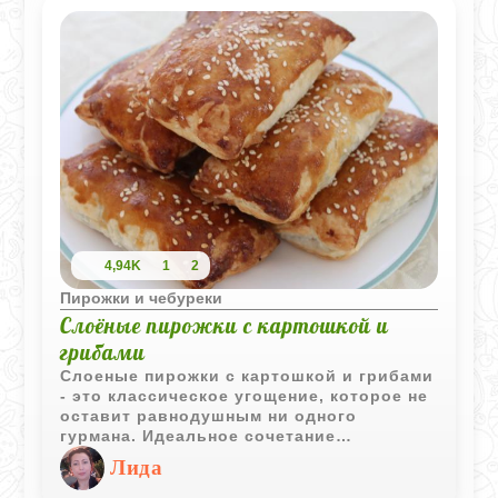
4,94K
1
2
Пирожки и чебуреки
Слоёные пирожки с картошкой и
грибами
Слоеные пирожки с картошкой и грибами
- это классическое угощение, которое не
оставит равнодушным ни одного
гурмана. Идеальное сочетание
хрустящего теста, ароматной картошки и
Лида
сочных грибов. Попробуйте приготовить
их самостоятельно и удивите своих