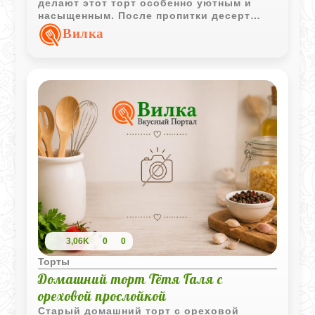
делают этот торт особенно уютным и
насыщенным. После пропитки десерт
становится мягким, ароматным и отлично
Вилка
подходит для семейного чаепития.
3,06K
0
0
Торты
Домашний торт Тётя Галя с
ореховой прослойкой
Старый домашний торт с ореховой