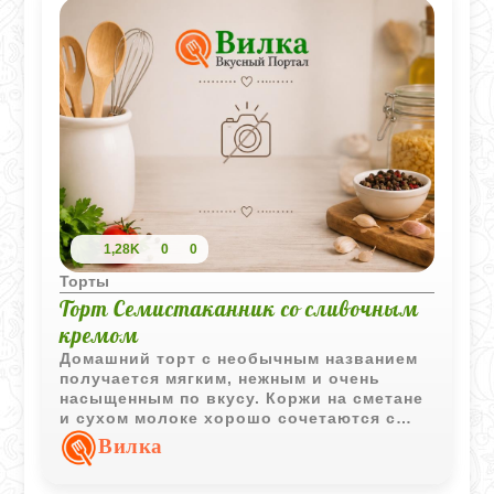
1,28K
0
0
Торты
Торт Семистаканник со сливочным
кремом
Домашний торт с необычным названием
получается мягким, нежным и очень
насыщенным по вкусу. Коржи на сметане
и сухом молоке хорошо сочетаются с
лёгким сливочным кремом, а шоколадная
Вилка
крошка делает десерт ещё уютнее.