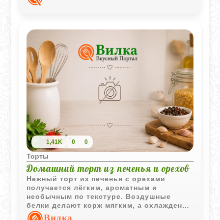
праздничном столе.
1,41K
0
0
Торты
Домашний торт из печенья и орехов
Нежный торт из печенья с орехами
получается лёгким, ароматным и
необычным по текстуре. Воздушные
белки делают корж мягким, а охлаждение
помогает десерту стать более плотным и
Вилка