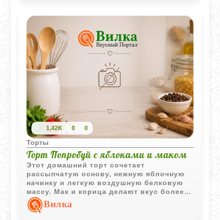
1,42K
0
0
Торты
Торт Попробуй с яблоками и маком
Этот домашний торт сочетает
рассыпчатую основу, нежную яблочную
начинку и легкую воздушную белковую
массу. Мак и корица делают вкус более
уютным и ароматным, а сама выпечка
Вилка
получается мягкой и очень домашней.