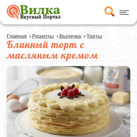
Главная
›
Рецепты
›
Выпечка
›
Торты
Блинный торт с
масляным кремом