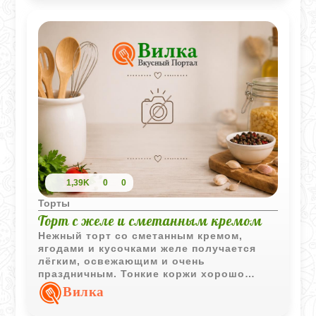
1,39K
0
0
Торты
Торт с желе и сметанным кремом
Нежный торт со сметанным кремом,
ягодами и кусочками желе получается
лёгким, освежающим и очень
праздничным. Тонкие коржи хорошо
пропитываются кремом, а ягодное желе
Вилка
добавляет приятную кислинку и
красивую текстуру.