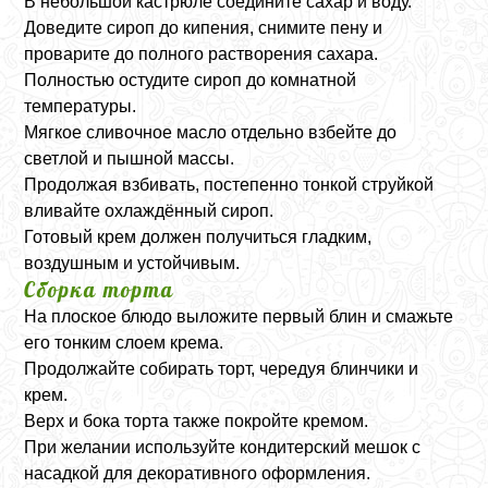
В небольшой кастрюле соедините сахар и воду.
Доведите сироп до кипения, снимите пену и
проварите до полного растворения сахара.
Полностью остудите сироп до комнатной
температуры.
Мягкое сливочное масло отдельно взбейте до
светлой и пышной массы.
Продолжая взбивать, постепенно тонкой струйкой
вливайте охлаждённый сироп.
Готовый крем должен получиться гладким,
воздушным и устойчивым.
Сборка торта
На плоское блюдо выложите первый блин и смажьте
его тонким слоем крема.
Продолжайте собирать торт, чередуя блинчики и
крем.
Верх и бока торта также покройте кремом.
При желании используйте кондитерский мешок с
насадкой для декоративного оформления.