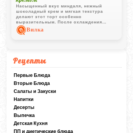
Насыщенный вкус миндаля, нежный
шоколадный крем и мягкая текстура
делают этот торт особенно
выразительным. После охлаждения
десерт становится плотным, ароматным
Вилка
и очень праздничным.
Рецепты
Первые Блюда
Вторые Блюда
Салаты и Закуски
Напитки
Десерты
Выпечка
Детская Кухня
ПП и диетические блюда