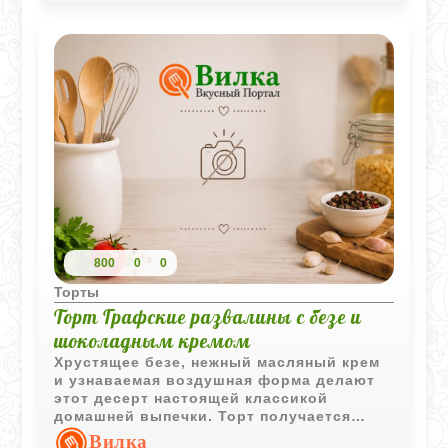
800
0
0
Торты
Торт Графские развалины с безе и
шоколадным кремом
Хрустящее безе, нежный масляный крем
и узнаваемая воздушная форма делают
этот десерт настоящей классикой
домашней выпечки. Торт получается
легким, сладким и очень эффектным на
Вилка