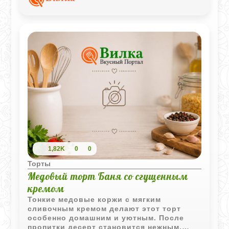
насыщенным.
1,82K
0
0
Торты
Медовый торт Баня со сгущенным
кремом
Тонкие медовые коржи с мягким
сливочным кремом делают этот торт
особенно домашним и уютным. После
пропитки десерт становится нежным,