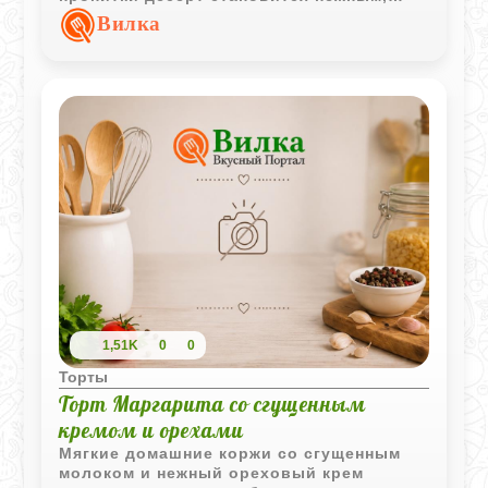
ароматным и буквально тает при каждом
Вилка
кусочке.
1,51K
0
0
Торты
Торт Маргарита со сгущенным
кремом и орехами
Мягкие домашние коржи со сгущенным
молоком и нежный ореховый крем