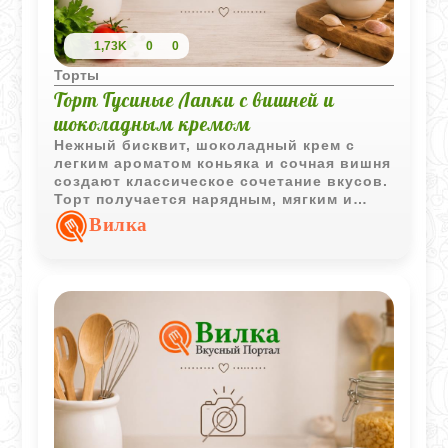
1,73K
0
0
Торты
Торт Гусиные Лапки с вишней и
шоколадным кремом
Нежный бисквит, шоколадный крем с
легким ароматом коньяка и сочная вишня
создают классическое сочетание вкусов.
Торт получается нарядным, мягким и
очень домашним.
Вилка