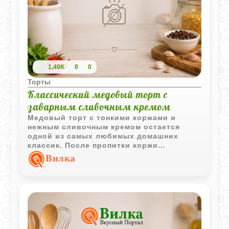
1,40K
0
0
Торты
Классический медовый торт с
заварным сливочным кремом
Медовый торт с тонкими коржами и
нежным сливочным кремом остается
одной из самых любимых домашних
классик. После пропитки коржи
становятся мягкими, аромат меда
Вилка
раскрывается ярче, а вкус получается
особенно насыщенным.