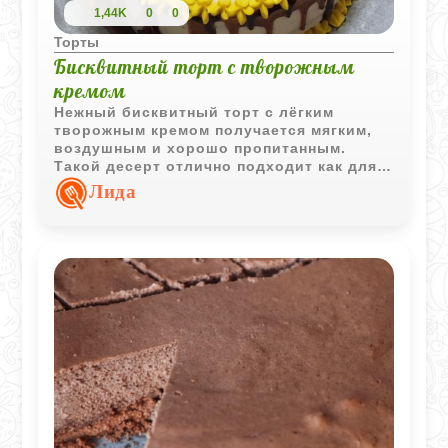
1,44K
0
0
Торты
Бисквитный торт с творожным
кремом
Нежный бисквитный торт с лёгким
творожным кремом получается мягким,
воздушным и хорошо пропитанным.
Такой десерт отлично подходит как для
праздника, так и для уютного домашнего
Лида
чаепития.