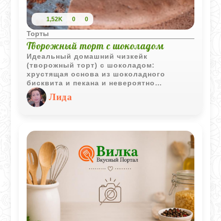
1,52K
0
0
Торты
Творожный торт с шоколадом
Идеальный домашний чизкейк
(творожный торт) с шоколадом:
хрустящая основа из шоколадного
бисквита и пекана и невероятно
воздушная начинка с маскарпоне,
Лида
сметаной и топленым шоколадом. Он
удивительно прост в приготовлении, но
по вкусу не уступает десертам из
элитных кондитерских.