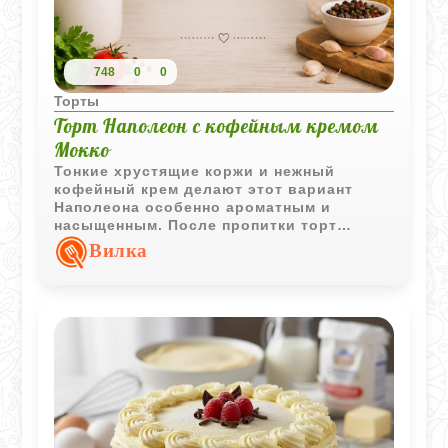
748
0
0
Торты
Торт Наполеон с кофейным кремом
Мокко
Тонкие хрустящие коржи и нежный
кофейный крем делают этот вариант
Наполеона особенно ароматным и
насыщенным. После пропитки торт
становится мягким, слоистым и очень
Вилка
домашним.