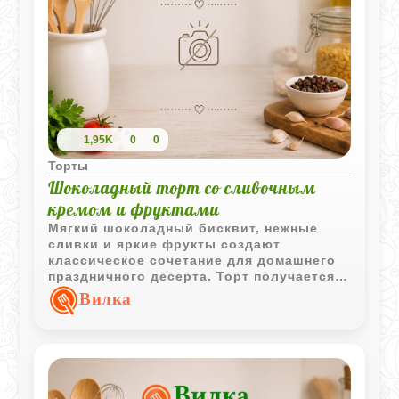
1,95K
0
0
Торты
Шоколадный торт со сливочным
кремом и фруктами
Мягкий шоколадный бисквит, нежные
сливки и яркие фрукты создают
классическое сочетание для домашнего
праздничного десерта. Торт получается
легким, воздушным и очень ароматным.
Вилка