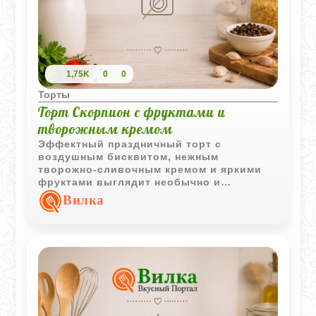
1,75K
0
0
Торты
Торт Скорпион с фруктами и
творожным кремом
Эффектный праздничный торт с
воздушным бисквитом, нежным
творожно-сливочным кремом и яркими
фруктами выглядит необычно и
запоминается не только вкусом, но и
Вилка
оригинальным оформлением.