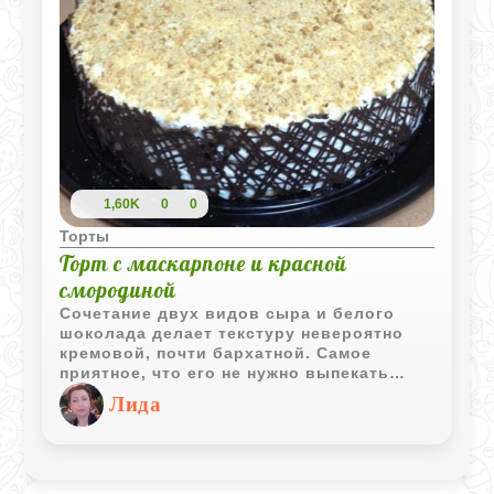
1,60K
0
0
Торты
Торт с маскарпоне и красной
смородиной
Сочетание двух видов сыра и белого
шоколада делает текстуру невероятно
кремовой, почти бархатной. Самое
приятное, что его не нужно выпекать
(если у вас уже есть готовая крошка), а
Лида
выглядит он при этом как из дорогой
кондитерской. Смородина здесь
работает как яркий акцент, который не
дает десерту стать приторным. Главное -
наберитесь терпения и дайте ему