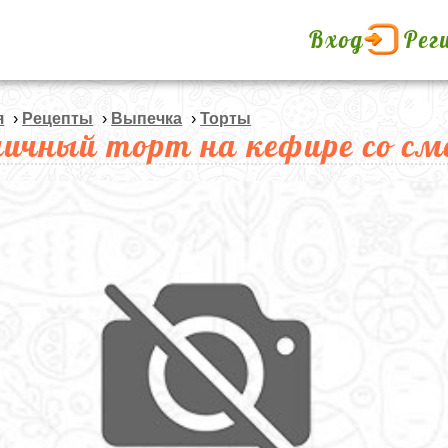
Вход
Рег
я
›
Рецепты
›
Выпечка
›
Торты
чичный торт на кефире со 