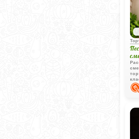
Тор
Пе
см
Рас
сме
тор
кла
уют