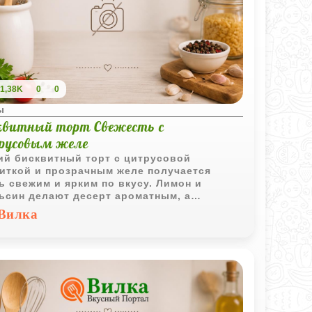
1,38K
0
0
ы
квитный торт Свежесть с
русовым желе
ий бисквитный торт с цитрусовой
иткой и прозрачным желе получается
ь свежим и ярким по вкусу. Лимон и
ьсин делают десерт ароматным, а
товый верх придает ему красивый
Вилка
дничный вид.