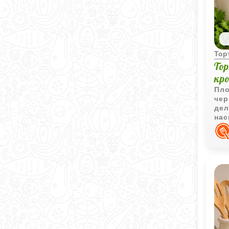
Тор
То
кр
Пло
чер
дел
нас
ста
при
сух