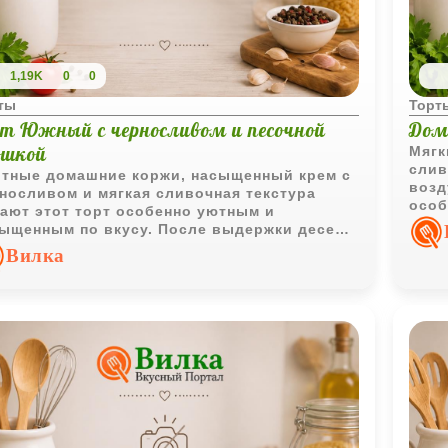
1,19K
0
0
ты
Торт
рт Южный с черносливом и песочной
Дом
ошкой
Мягк
слив
тные домашние коржи, насыщенный крем с
возд
носливом и мягкая сливочная текстура
особ
ают этот торт особенно уютным и
чаеп
ыщенным по вкусу. После выдержки десерт
новится нежным, хорошо пропитывается и
Вилка
обретает характерный насыщенный аромат
офруктов.