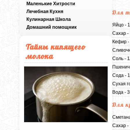
Маленькие Хитрости
Лечебная Кухня
Для т
Кулинарная Школа
Яйцо - 
Домашний помощник
Сахар -
Кефир -
Тайны кипящего
Сливочн
молока
Соль - 
Пшеничн
Сода - 
Сухая г
Вода - 
Для к
Сметана
Сахар - 