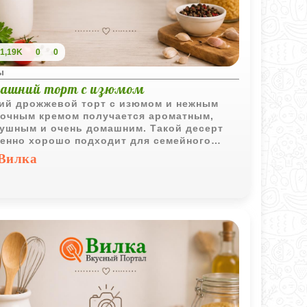
1,19K
0
0
ы
ашний торт с изюмом
ий дрожжевой торт с изюмом и нежным
очным кремом получается ароматным,
ушным и очень домашним. Такой десерт
енно хорошо подходит для семейного
ития.
Вилка