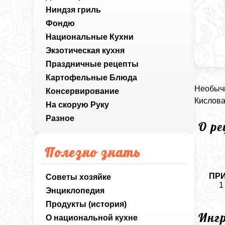
Ниндзя гриль
Фондю
Национальные Кухни
Экзотическая кухня
Праздничные рецепты
Картофельные Блюда
Необычн
Консервирование
Кислова
На скорую Руку
Разное
О р
Полезно знать
ПР
Советы хозяйке
1
Энциклопедия
Продукты (история)
Инг
О национальной кухне