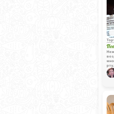
Тор
По
Неж
воз
мно
рту
шок
кон
глу