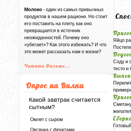
Молоко
- один из самых привычных
Спо
продуктов в нашем рационе. Но стоит
его поставить на плиту, как оно
превращается в источник
Приго
неожиданностей. Почему оно
Яйцо ра
«убегает»? Как этого избежать? И что
Постепе
это может рассказать нам о жизни?
Подго
Соду и 
Читать Дальше...
тесто и
Выпек
Перелит
Опрос на Вилка
примерн
Приго
Какой завтрак считается
Сметану
сытным?
желател
Сборк
Омлет с сыром
Готовый
Овсянка с фруктами