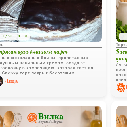
1,45K
0
0
ты
Торт
трясающий блинный торт
Бис
цит
ные шоколадные блины, пропитанные
душным ванильным кремом, создают
Легк
гослойную композицию, которая тает во
проп
. Сверху торт покрыт блестящим
очен
оладным ганашем с лёгким ароматом
апел
Лида
ьяка, придающим десерту изысканную
фрук
бину.
праз