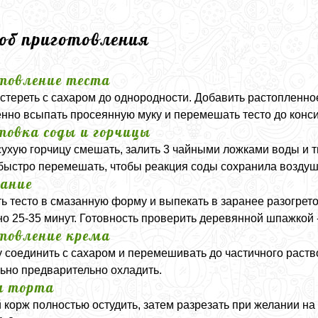
соб приготовления
товление теста
стереть с сахаром до однородности. Добавить растопленное
нно всыпать просеянную муку и перемешать тесто до конси
товка соды и горчицы
сухую горчицу смешать, залить 3 чайными ложками воды и 
 быстро перемешать, чтобы реакция соды сохранила воздуш
ание
ь тесто в смазанную форму и выпекать в заранее разогрето
о 25-35 минут. Готовность проверить деревянной шпажкой 
товление крема
 соединить с сахаром и перемешивать до частичного раств
ьно предварительно охладить.
а торта
 корж полностью остудить, затем разрезать при желании на