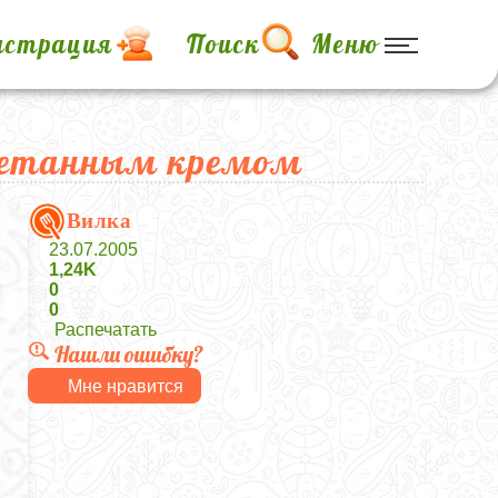
истрация
Поиск
Меню
сметанным кремом
Вилка
23.07.2005
1,24K
0
0
Распечатать
Нашли ошибку?
Мне нравится