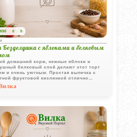
690
0
0
ы
т Безделушка с яблоками и белковым
мом
ий домашний корж, нежные яблоки и
ушный белковый слой делают этот торт
им и очень уютным. Простая выпечка с
тной фруктовой кислинкой отлично
одит для семейного чаепития.
Вилка