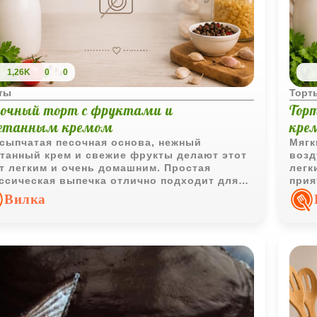
1,26K
0
0
ты
Торт
сочный торт с фруктами и
Тор
етанным кремом
кре
сыпчатая песочная основа, нежный
Мягк
танный крем и свежие фрукты делают этот
возд
т легким и очень домашним. Простая
легк
ссическая выпечка отлично подходит для
прия
ного чаепития и летнего десерта.
подх
Вилка