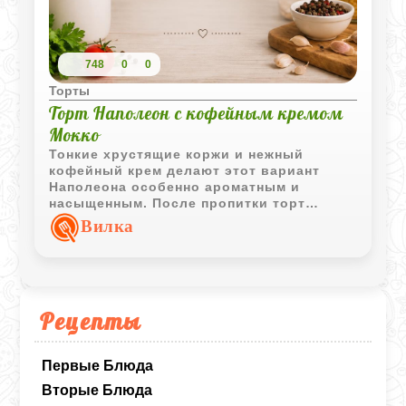
748
0
0
Торты
Торт Наполеон с кофейным кремом
Мокко
Тонкие хрустящие коржи и нежный
кофейный крем делают этот вариант
Наполеона особенно ароматным и
насыщенным. После пропитки торт
становится мягким, слоистым и очень
Вилка
домашним.
Рецепты
Первые Блюда
Вторые Блюда