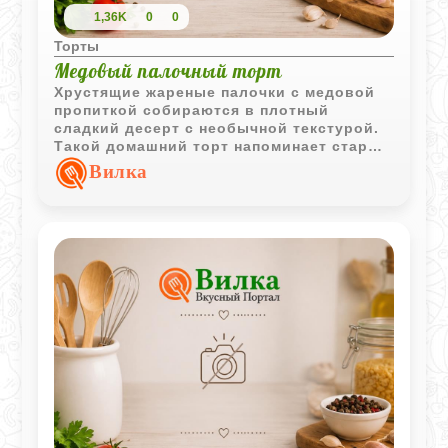
1,36K
0
0
Торты
Медовый палочный торт
Хрустящие жареные палочки с медовой
пропиткой собираются в плотный
сладкий десерт с необычной текстурой.
Такой домашний торт напоминает старые
семейные рецепты - простой, ароматный
Вилка
и очень уютный к чаю.