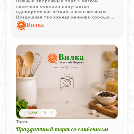
Нежный творожный торт с мягкой
песочной основой получается
одновременно лёгким и насыщенным.
Воздушная творожная начинка хорошо
сочетается с румяной белковой сеткой, а
Вилка
сам десерт особенно вкусен после
полного охлаждения.
1,22K
0
0
Торты
Праздничный торт со сливочным