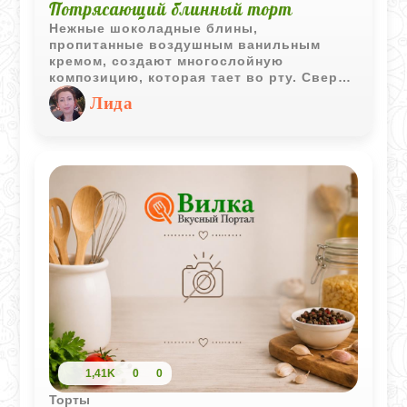
Потрясающий блинный торт
Нежные шоколадные блины,
пропитанные воздушным ванильным
кремом, создают многослойную
композицию, которая тает во рту. Сверху
торт покрыт блестящим шоколадным
Лида
ганашем с лёгким ароматом коньяка,
придающим десерту изысканную глубину.
1,41K
0
0
Торты