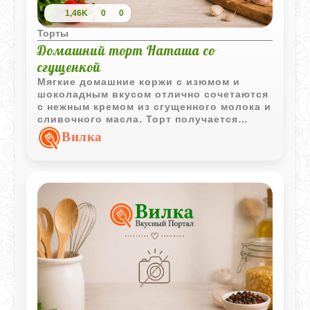
1,46K
0
0
Торты
Домашний торт Наташа со
сгущенкой
Мягкие домашние коржи с изюмом и
шоколадным вкусом отлично сочетаются
с нежным кремом из сгущенного молока и
сливочного масла. Торт получается
простым, уютным и по-настоящему
Вилка
домашним.