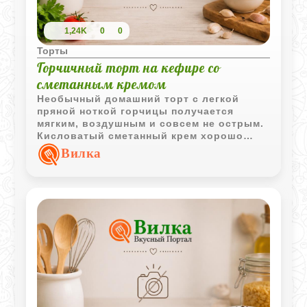
1,24K
0
0
Торты
Горчичный торт на кефире со
сметанным кремом
Необычный домашний торт с легкой
пряной ноткой горчицы получается
мягким, воздушным и совсем не острым.
Кисловатый сметанный крем хорошо
пропитывает корж и делает вкус
Вилка
особенно нежным.