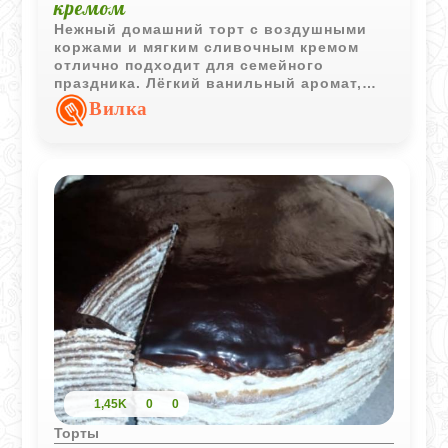
кремом
Нежный домашний торт с воздушными
коржами и мягким сливочным кремом
отлично подходит для семейного
праздника. Лёгкий ванильный аромат,
цукаты и орехи делают десерт нарядным
Вилка
и особенно уютным.
1,45K
0
0
Торты