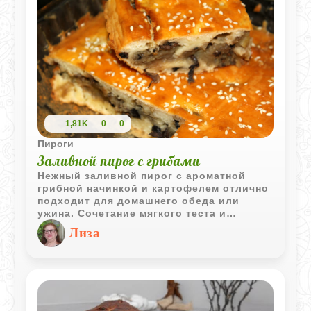
1,81K
0
0
Пироги
Заливной пирог с грибами
Нежный заливной пирог с ароматной
грибной начинкой и картофелем отлично
подходит для домашнего обеда или
ужина. Сочетание мягкого теста и
румяной корочки делает его особенно
Лиза
уютным.