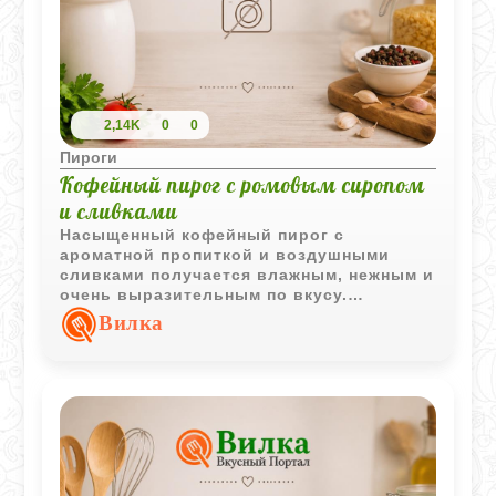
2,14K
0
0
Пироги
Кофейный пирог с ромовым сиропом
и сливками
Насыщенный кофейный пирог с
ароматной пропиткой и воздушными
сливками получается влажным, нежным и
очень выразительным по вкусу.
Особенно хорошо раскрывается после
Вилка
длительной пропитки, когда сироп
полностью напитывает коржи.