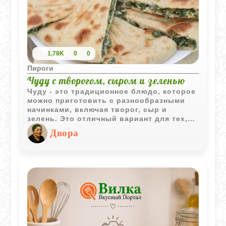
1,78K
0
0
Пироги
Чуду с творогом, сыром и зеленью
Чуду - это традиционное блюдо, которое
можно приготовить с разнообразными
начинками, включая творог, сыр и
зелень. Это отличный вариант для тех,
кто ищет что-то новое и вкусное для
Двора
своего стола. Приготовление чуду не
требует много времени, и вы можете
наслаждаться этим блюдом в любое
время дня. Сочетание мягкого творога,
ароматного сыра и свежей зелени делает
чуду не только вкусным, но и полезным
выбором.