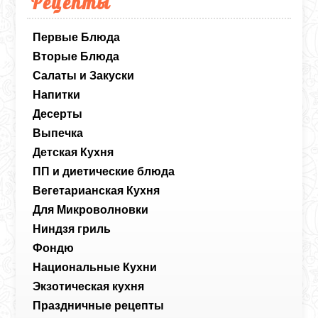
Рецепты
правильно «схватится», станет плотной и
будет напоминать изысканный
Первые Блюда
сливочный десерт, который просто тает
во рту.
Вторые Блюда
Салаты и Закуски
Напитки
Десерты
Выпечка
Детская Кухня
ПП и диетические блюда
Вегетарианская Кухня
Для Микроволновки
Ниндзя гриль
Фондю
Национальные Кухни
Экзотическая кухня
Праздничные рецепты