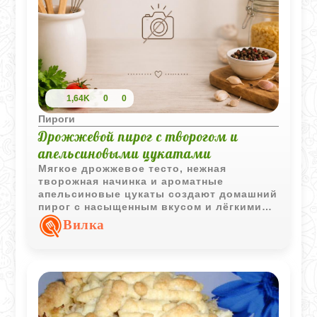
1,64K
0
0
Пироги
Дрожжевой пирог с творогом и
апельсиновыми цукатами
Мягкое дрожжевое тесто, нежная
творожная начинка и ароматные
апельсиновые цукаты создают домашний
пирог с насыщенным вкусом и лёгкими
цитрусовыми нотами. Особенно хорош
Вилка
он слегка тёплым, когда корочка ещё
остаётся мягкой и ароматной.