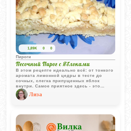
1,89K
0
0
Пироги
Песочный Пирог с Яблоками
В этом рецепте идеально всё: от тонкого
аромата лимонной цедры в тесте до
сочных, слегка припущенных яблок
внутри. Самое приятное здесь - это
текстура. Песочное тесто получается
Лиза
очень нежным, а за счет того, что
верхний слой натирается на терке, пирог
выглядит по-домашнему уютно и
аппетитно. Если добавить в начинку
немного корицы, кухня мгновенно
наполнится тем самым «праздничным»
запахом, который так располагает к