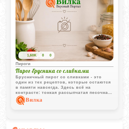
1,60K
0
0
Пироги
Пирог брусника со сливками
Брусничный пирог со сливками - это
один из тех рецептов, которые остаются
в памяти навсегда. Здесь всё на
контрасте: тонкая рассыпчатая песочная
основа и нежнейшая, почти муссовая
Вилка
начинка, в которой яркая кислинка
брусники утопает в сладости взбитых
яиц и жирных сливок. Главное в этом
пироге - дождаться, пока он полностью
остынет, а лучше дать ему постоять ночь
в холодильнике. Тогда начинка