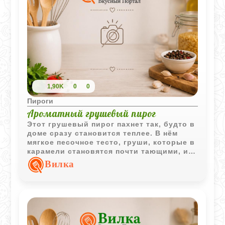
долгому чаепитию. Кислые зеленые
яблоки здесь играют ключевую роль -
они дают нужный баланс сладкому тесту.
1,90K
0
0
Пироги
Ароматный грушевый пирог
Этот грушевый пирог пахнет так, будто в
доме сразу становится теплее. В нём
мягкое песочное тесто, груши, которые в
карамели становятся почти тающими, и
лёгкий сливочный аромат, от которого
Вилка
сложно удержаться. Пирог выходит
сочным, выразительным по вкусу и
выглядит очень эффектно - как раз то,
что хочется поставить на стол, когда
нужно что‑то домашнее, но всё же с
небольшим вау‑эффектом.