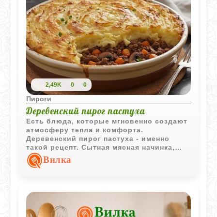
2,49K
0
0
Пироги
Деревенский пирог пастуха
Есть блюда, которые мгновенно создают
атмосферу тепла и комфорта.
Деревенский пирог пастуха - именно
такой рецепт. Сытная мясная начинка,
нежное картофельное пюре и золотистая
Вилка
корочка сверху превращают его в
идеальное блюдо для семейного ужина
или дружеских посиделок.