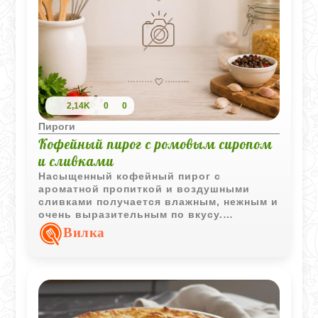
2,14K
0
0
Пироги
Кофейный пирог с ромовым сиропом
и сливками
Насыщенный кофейный пирог с
ароматной пропиткой и воздушными
сливками получается влажным, нежным и
очень выразительным по вкусу.
Особенно хорошо раскрывается после
Вилка
длительной пропитки, когда сироп
полностью напитывает коржи.