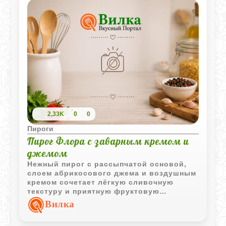
немного корицы, кухня мгновенно
наполнится тем самым «праздничным»
запахом, который так располагает к
долгому чаепитию. Кислые зеленые
яблоки здесь играют ключевую роль -
они дают нужный баланс сладкому тесту.
2,33K
0
0
Пироги
Пирог Флора с заварным кремом и
джемом
Нежный пирог с рассыпчатой основой,
слоем абрикосового джема и воздушным
кремом сочетает лёгкую сливочную
текстуру и приятную фруктовую
кислинку. Такой десерт выглядит
Вилка
нарядно и хорошо подходит для
домашнего чаепития.