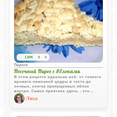
1,89K
0
0
Пироги
Песочный Пирог с Яблоками
В этом рецепте идеально всё: от тонкого
аромата лимонной цедры в тесте до
сочных, слегка припущенных яблок
внутри. Самое приятное здесь - это
текстура. Песочное тесто получается
Лиза
очень нежным, а за счет того, что
верхний слой натирается на терке, пирог
выглядит по-домашнему уютно и
аппетитно. Если добавить в начинку