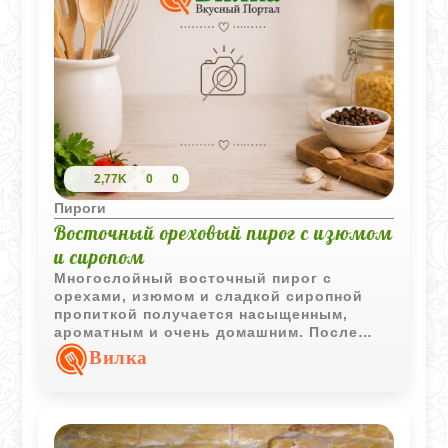
2,77K
0
0
Пироги
Восточный ореховый пирог с изюмом
и сиропом
Многослойный восточный пирог с
орехами, изюмом и сладкой сиропной
пропиткой получается насыщенным,
ароматным и очень домашним. После
охлаждения слои становятся особенно
Вилка
мягкими и хорошо держат форму при
нарезке.