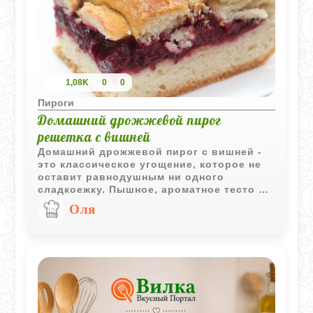
1,08K
0
0
Пироги
Домашний дрожжевой пирог
решетка с вишней
Домашний дрожжевой пирог с вишней -
это классическое угощение, которое не
оставит равнодушным ни одного
сладкоежку. Пышное, ароматное тесто и
кисло-сладкая начинка из вишен создают
Оля
идеальное сочетание вкусов.
Приготовление такого пирога -
настоящее искусство, но результат стоит
затраченных усилий. Попробуйте испечь
его самостоятельно и убедитесь, что
домашняя выпечка намного вкуснее
любой покупной.