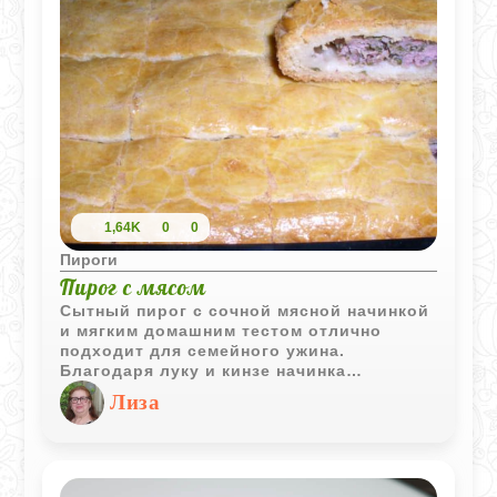
1,64K
0
0
Пироги
Пирог с мясом
Сытный пирог с сочной мясной начинкой
и мягким домашним тестом отлично
подходит для семейного ужина.
Благодаря луку и кинзе начинка
получается ароматной, а румяная
Лиза
корочка делает выпечку особенно
аппетитной.