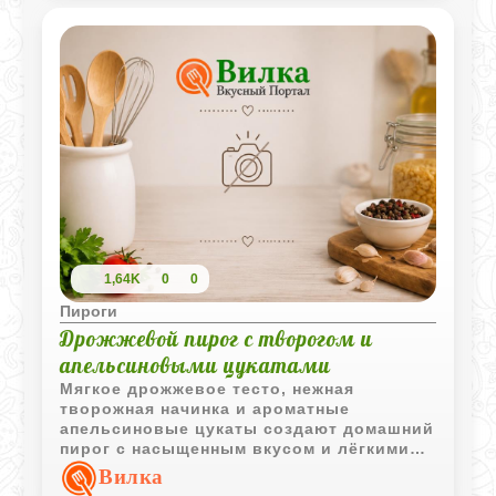
1,64K
0
0
Пироги
Дрожжевой пирог с творогом и
апельсиновыми цукатами
Мягкое дрожжевое тесто, нежная
творожная начинка и ароматные
апельсиновые цукаты создают домашний
пирог с насыщенным вкусом и лёгкими
цитрусовыми нотами. Особенно хорош
Вилка
он слегка тёплым, когда корочка ещё