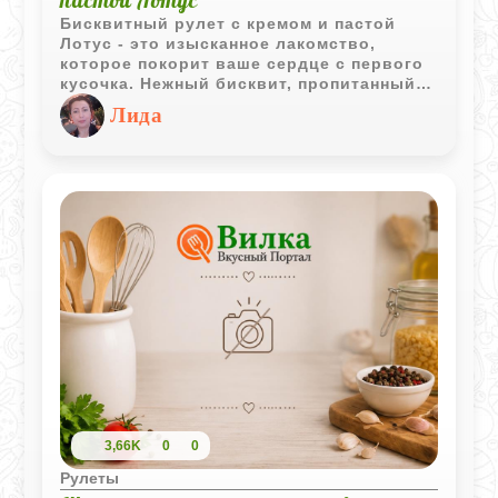
Бисквитный рулет с кремом и пастой
Лотус - это изысканное лакомство,
которое покорит ваше сердце с первого
кусочка. Нежный бисквит, пропитанный
ароматным кремом и пастой Лотус,
Лида
создает невероятное сочетание вкусов и
текстур. Этот десерт идеально подходит
для любого торжества или просто для
того, чтобы побаловать себя и своих
близких.
3,66K
0
0
Рулеты