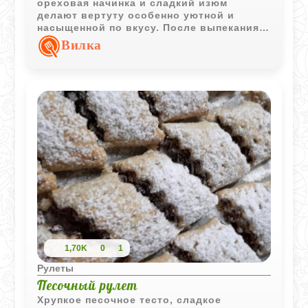
ореховая начинка и сладкий изюм
делают вертуту особенно уютной и
насыщенной по вкусу. После выпекания
рулет получается хрустящим снаружи и
Вилка
мягким внутри.
1,70K
0
1
Рулеты
Песочный рулет
Хрупкое песочное тесто, сладкое