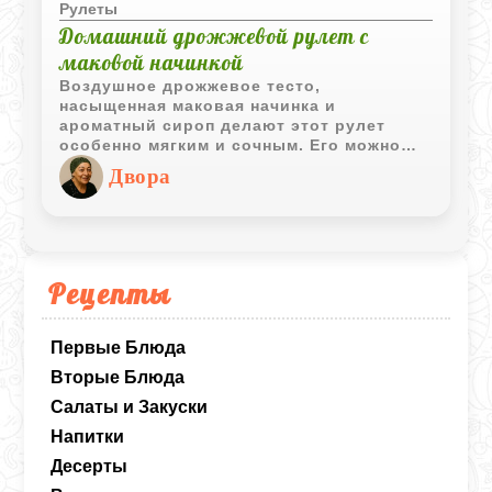
Рулеты
Домашний дрожжевой рулет с
маковой начинкой
Воздушное дрожжевое тесто,
насыщенная маковая начинка и
ароматный сироп делают этот рулет
особенно мягким и сочным. Его можно
приготовить к семейному чаепитию,
Двора
праздничному столу или просто для
уютного домашнего вечера.
Рецепты
Первые Блюда
Вторые Блюда
Салаты и Закуски
Напитки
Десерты