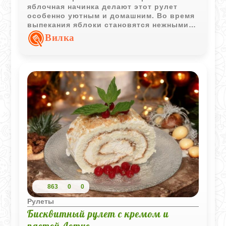
яблочная начинка делают этот рулет
особенно уютным и домашним. Во время
выпекания яблоки становятся нежными, а
корочка приятно подрумянивается.
Вилка
863
0
0
Рулеты
Бисквитный рулет с кремом и
пастой Лотус