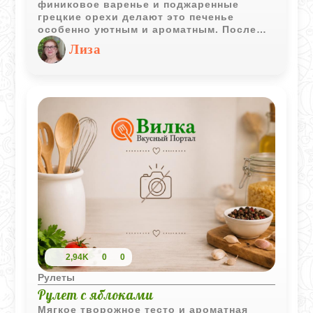
финиковое варенье и поджаренные
грецкие орехи делают это печенье
особенно уютным и ароматным. После
выпекания рулетики получаются
Лиза
рассыпчатыми и отлично подходят к чаю
или кофе.
2,94K
0
0
Рулеты
Рулет с яблоками
Мягкое творожное тесто и ароматная