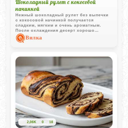
Шоколадный рулет с кокосовой
начинкой
Нежный шоколадный рулет без выпечки
с кокосовой начинкой получается
сладким, мягким и очень ароматным.
После охлаждения десерт хорошо
держит форму и красиво смотрится в
Вилка
нарезке.
2,06K
0
18