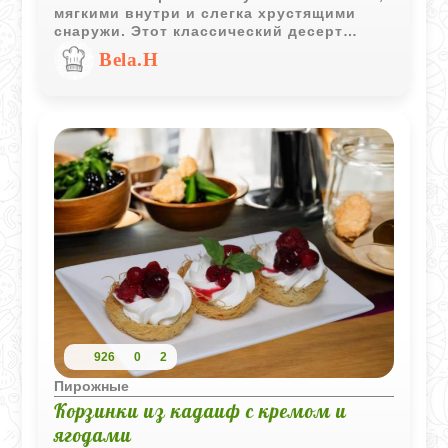
мягкими внутри и слегка хрустящими
снаружи. Этот классический десерт
отлично подходит для праздничного
Bela.H
стола и уютного чаепития.
926
0
2
Пирожные
Корзинки из кадаиф с кремом и
ягодами