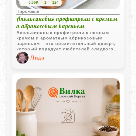
6,66K
1
124
Пирожные
Апельсиновые профитроли с кремом
и абрикосовым вареньем
Апельсиновые профитроли с нежным
кремом и ароматным абрикосовым
вареньем – это восхитительный десерт,
который порадует любителей сладкого.
Эти маленькие шедевры кулинарии не
Лида
только вкусны, но и выглядят очень
привлекательно, становясь украшением
любого стола. Приготовление
профитролей – это творческий процесс,
который позволяет воплотить в жизнь
самые смелые кулинарные фантазии.
Попробуйте и убедитесь сами!