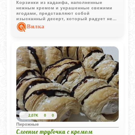
Корзинки из кадаифа, наполненные
нежным кремом и украшенные свежими
ягодами, представляют собой
изысканный десерт, который радует не
только вкус, но и глаз. Это блюдо -
Вилка
настоящее украшение стола и
прекрасный выбор для завершения
торжественного ужина или уютного
чаепития. Каждая корзинка - это
сочетание хрустящей текстуры и
мягкости крема, дополненное ароматом и
свежестью ягод.
2,07K
0
0
Пирожные
Слоеные трубочки с кремом