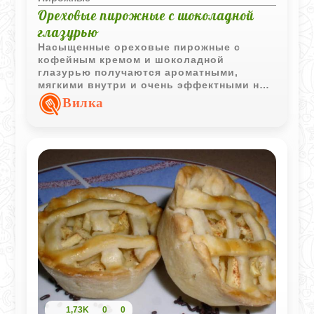
Ореховые пирожные с шоколадной
глазурью
Насыщенные ореховые пирожные с
кофейным кремом и шоколадной
глазурью получаются ароматными,
мягкими внутри и очень эффектными на
вид. Лёгкие нотки рома и кофе делают
Вилка
вкус особенно глубоким и
выразительным.
1,73K
0
0