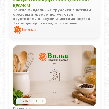
кремом
Тонкие миндальные трубочки с нежным
ореховым кремом получаются
хрустящими снаружи и мягкими внутри.
Такой десерт выглядит особенно
эффектно и отлично подходит для
Вилка
праздничного чаепития.
2,02K
0
0
Пирожные