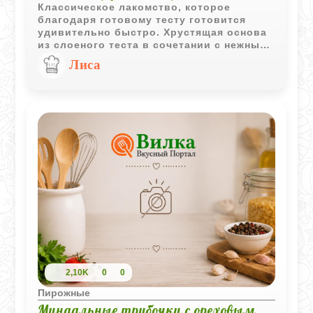
Классическое лакомство, которое
благодаря готовому тесту готовится
удивительно быстро. Хрустящая основа
из слоеного теста в сочетании с нежным,
воздушным сливочным кремом создает
Лиса
идеальный десерт к чаю или кофе.
2,10K
0
0
Пирожные
Миндальные трубочки с ореховым