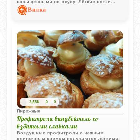
насыщенными по вкусу. Лёгкие нотки
рома или апельсина делают конфеты
Вилка
особенно уютными и праздничными.
3,55K
0
0
Пирожные
Профитроли виндбойтель со
взбитыми сливками
Воздушные профитроли с нежным
сливочным кремом получаются лёгкими,