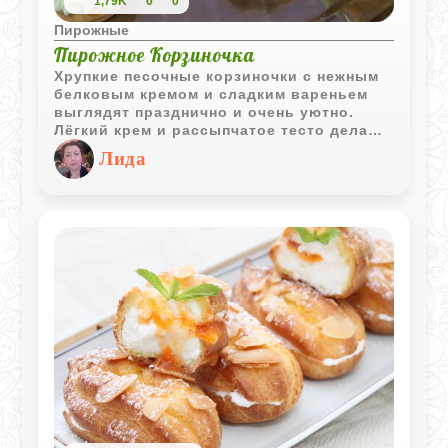
1,79K
0
0
Пирожные
Пирожное Корзиночка
Хрупкие песочные корзиночки с нежным
белковым кремом и сладким вареньем
выглядят празднично и очень уютно.
Лёгкий крем и рассыпчатое тесто делают
это пирожное настоящей классикой
Лида
домашней выпечки.