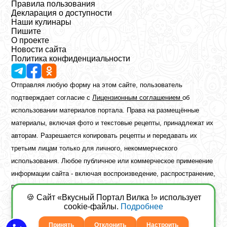
Правила пользования
Декларация о доступности
Наши кулинары
Пишите
О проекте
Новости сайта
Политика конфиденциальности
Отправляя любую форму на этом сайте, пользователь
подтверждает согласие с
Лицензионным соглашением
об
использовании материалов портала. Права на размещённые
материалы, включая фото и текстовые рецепты, принадлежат их
авторам. Разрешается копировать рецепты и передавать их
третьим лицам только для личного, некоммерческого
использования. Любое публичное или коммерческое применение
информации сайта - включая воспроизведение, распространение,
публикацию или обработку - возможно лишь при наличии
🍪 Сайт «Вкусный Портал Вилка !» использует
предварительного письменного разрешения правообладателя.
cookie-файлы.
Подробнее
Copyright ©2026 Вкусный Портал Вилка
Сайт построен
freebrush.net
Принять
Отклонить
Настроить