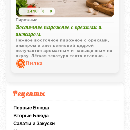
2,47K
0
0
Пирожные
Восточное пирожное с орехами и
инжиром
Нежное восточное пирожное с орехами,
инжиром и апельсиновой цедрой
получается ароматным и насыщенным по
вкусу. Лёгкая текстура теста отлично
сочетается с кусочками сухофруктов и
Вилка
орехов.
Рецепты
Первые Блюда
Вторые Блюда
Салаты и Закуски