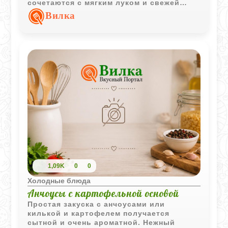
сочетаются с мягким луком и свежей
зеленью, а блюдо вкусно как теплым, так
Вилка
и охлажденным.
1,09K
0
0
Холодные блюда
Анчоусы с картофельной основой
Простая закуска с анчоусами или
килькой и картофелем получается
сытной и очень ароматной. Нежный