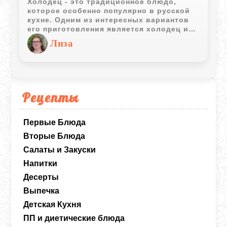
Холодец - это традиционное блюдо,
которое особенно популярно в русской
кухне. Одним из интересных вариантов
его приготовления является холодец из
оссобуко, а также сухожилий говядины.
Лиза
Этот деликатес обладает насыщенным
вкусом и плотной текстурой, что делает
его идеальным для подачи на
праздничный стол.
Рецепты
Первые Блюда
Вторые Блюда
Салаты и Закуски
Напитки
Десерты
Выпечка
Детская Кухня
ПП и диетические блюда