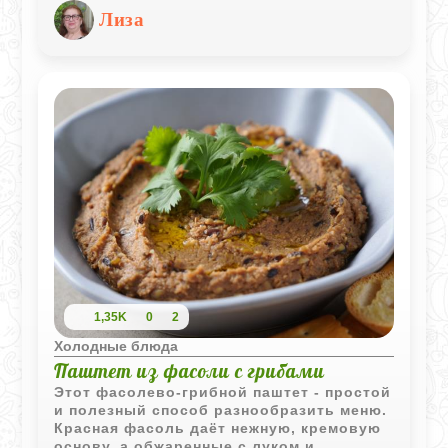
Использование желатина позволяет
Лиза
сократить время приготовления,
сохраняя при этом классический вкус и
текстуру холодца.
1,35K
0
2
Холодные блюда
Паштет из фасоли с грибами
Этот фасолево‑грибной паштет - простой
и полезный способ разнообразить меню.
Красная фасоль даёт нежную, кремовую
основу, а обжаренные с луком и