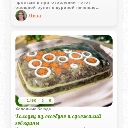
простым в приготовлении - этот
овощной рулет с куриной печенью
обязательно стоит попробовать. Он
Лиза
объединяет в себе сочные овощи,
нежную печёночную начинку и
золотистую корочку из кляра.
1,49K
0
0
Холодные блюда
Холодец из оссобуко и сухожилий
говядины