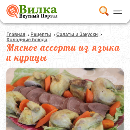
Главная
›
Рецепты
›
Салаты и Закуски
›
Холодные блюда
Мясное ассорти из языка
и курицы