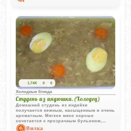
легкость и свежесть.
1,74K
0
0
Холодные блюда
Студень из индюшки.(Холодец)
Домашний студень из индейки
получается нежным, насыщенным и очень
ароматным. Мягкое мясо хорошо
сочетается с прозрачным бульоном,
чесноком и классическими специями, а
Вилка