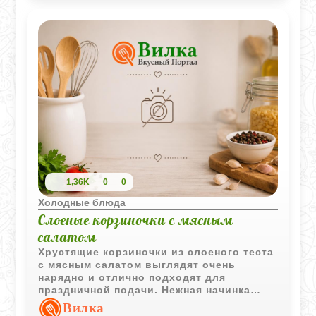
1,36K
0
0
Холодные блюда
Слоеные корзиночки с мясным
салатом
Хрустящие корзиночки из слоеного теста
с мясным салатом выглядят очень
нарядно и отлично подходят для
праздничной подачи. Нежная начинка
хорошо сочетается с воздушным тестом,
Вилка
а свежие листья салата добавляют