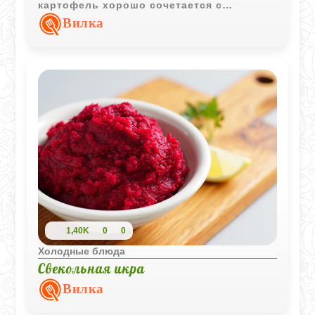
картофель хорошо сочетается с
солоноватой рыбой и легкой уксусной
Вилка
заправкой с растительным маслом.
1,40K
0
0
Холодные блюда
Свекольная икра
Вилка