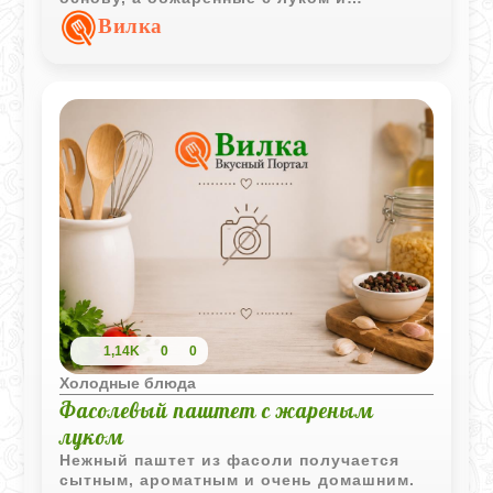
чесноком грибы добавляют насыщенный
Вилка
вкус и аромат. Немного кинзы и
растительного масла - и получается
лёгкая, питательная намазка с приятной
текстурой. Паштет отлично подходит для
тостов, крекеров или лёгких перекусов и
прекрасно хранится в холодильнике,
становясь только вкуснее.
1,14K
0
0
Холодные блюда
Фасолевый паштет с жареным
луком
Нежный паштет из фасоли получается
сытным, ароматным и очень домашним.