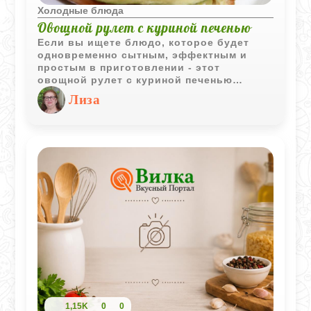
Холодные блюда
Овощной рулет с куриной печенью
Если вы ищете блюдо, которое будет
одновременно сытным, эффектным и
простым в приготовлении - этот
овощной рулет с куриной печенью
обязательно стоит попробовать. Он
Лиза
объединяет в себе сочные овощи,
нежную печёночную начинку и
золотистую корочку из кляра.
1,15K
0
0