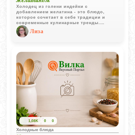
Холодец из голени индейки с
добавлением желатина - это блюдо,
которое сочетает в себе традиции и
современные кулинарные тренды.
Использование желатина позволяет
Лиза
сократить время приготовления,
сохраняя при этом классический вкус и
текстуру холодца.
1,08K
0
0
Холодные блюда