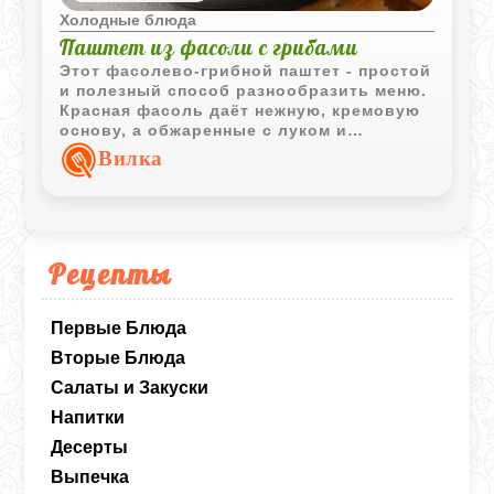
Холодные блюда
Паштет из фасоли с грибами
Этот фасолево‑грибной паштет - простой
и полезный способ разнообразить меню.
Красная фасоль даёт нежную, кремовую
основу, а обжаренные с луком и
чесноком грибы добавляют насыщенный
Вилка
вкус и аромат. Немного кинзы и
растительного масла - и получается
лёгкая, питательная намазка с приятной
текстурой. Паштет отлично подходит для
тостов, крекеров или лёгких перекусов и
Рецепты
прекрасно хранится в холодильнике,
становясь только вкуснее.
Первые Блюда
Вторые Блюда
Салаты и Закуски
Напитки
Десерты
Выпечка