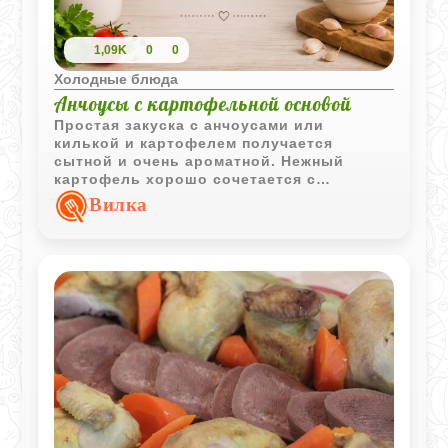
1,09K
0
0
Холодные блюда
Анчоусы с картофельной основой
Простая закуска с анчоусами или
килькой и картофелем получается
сытной и очень ароматной. Нежный
картофель хорошо сочетается с
солоноватой рыбой и легкой уксусной
Вилка
заправкой с растительным маслом.