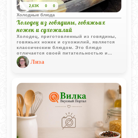
2,63K
0
0
Холодные блюда
Холодец из говядины, говяжьих
ножек и сухожилий
Холодец, приготовленный из говядины,
говяжьих ножек и сухожилий, является
классическим блюдом. Это блюдо
отличается своей питательностью и
богатым вкусом, благодаря сочетанию
Лиза
мяса и желатиновой основы, которая
образуется в процессе длительного
варения. Это блюдо отличается своей
питательностью и насыщенным вкусом, а
также является отличным источником
коллагена, который полезен для
суставов и кожи. Холодец традиционно
подается холодным и часто украшается
зеленью и горчицей.