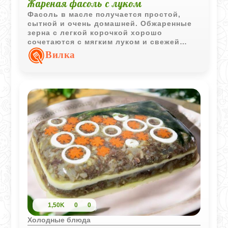
Жареная фасоль с луком
Фасоль в масле получается простой,
сытной и очень домашней. Обжаренные
зерна с легкой корочкой хорошо
сочетаются с мягким луком и свежей
зеленью, а блюдо вкусно как теплым, так
Вилка
и охлажденным.
1,50K
0
0
Холодные блюда