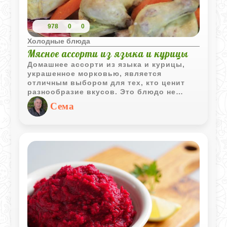
978
0
0
Холодные блюда
Мясное ассорти из языка и курицы
Домашнее ассорти из языка и курицы,
украшенное морковью, является
отличным выбором для тех, кто ценит
разнообразие вкусов. Это блюдо не
только восхитительно на вкус, но и
Сема
прекрасно выглядит на столе, добавляя
яркие краски и аппетитный вид к вашему
обеду или ужину.