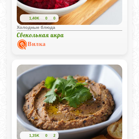
1,40K
0
0
Холодные блюда
Свекольная икра
Вилка
1,35K
0
2