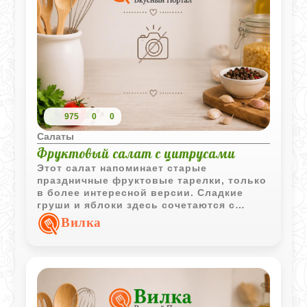
975
0
0
Салаты
Фруктовый салат с цитрусами
Этот салат напоминает старые
праздничные фруктовые тарелки, только
в более интересной версии. Сладкие
груши и яблоки здесь сочетаются с
яркими цитрусами, а майонезная
Вилка
заправка неожиданно делает вкус мягким
и почти кремовым.