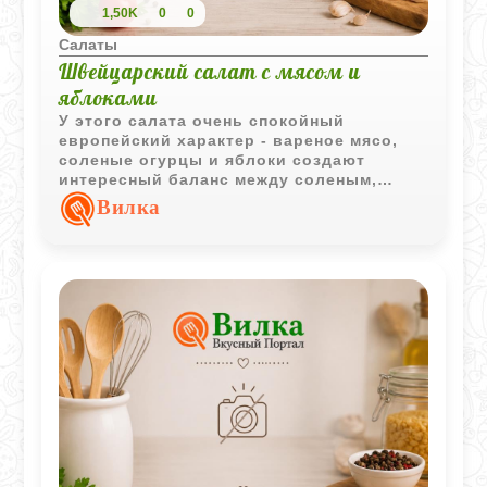
1,50K
0
0
Салаты
Швейцарский салат с мясом и
яблоками
У этого салата очень спокойный
европейский характер - вареное мясо,
соленые огурцы и яблоки создают
интересный баланс между соленым,
сладким и слегка острым вкусом.
Вилка
Особенно хорошо здесь работает легкая
горчичная заправка.