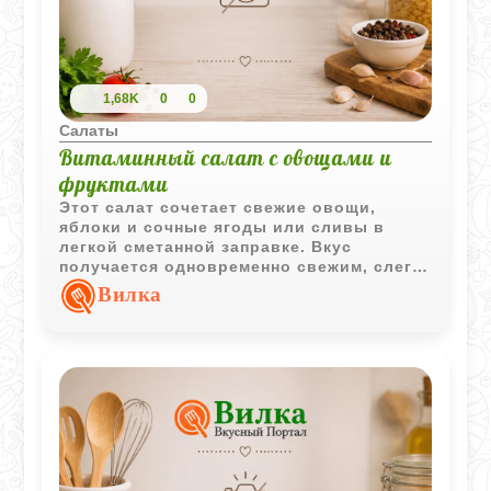
1,68K
0
0
Салаты
Витаминный салат с овощами и
фруктами
Этот салат сочетает свежие овощи,
яблоки и сочные ягоды или сливы в
легкой сметанной заправке. Вкус
получается одновременно свежим, слегка
сладковатым и очень летним, а
Вилка
хрустящая текстура делает салат
особенно приятным.