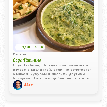
3,15K
0
0
Салаты
Соус Татбиле
Соус Татбиле, обладающий пикантным
вкусом с кислинкой, отлично сочетается
с мясом, хумусом и многими другими
блюдами. Этот соус добавляет яркости и
насыщенности вкусу, делая каждое
Alex
блюдо более интересным и аппетитным.