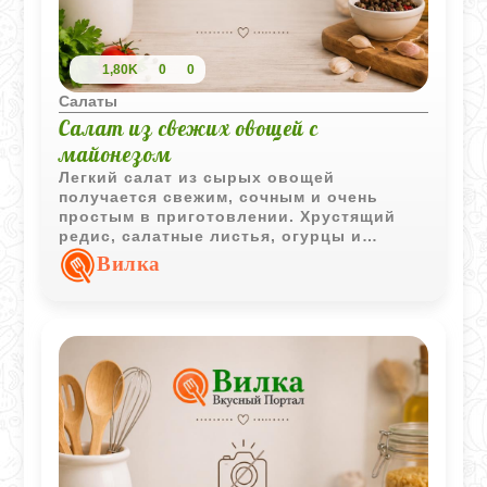
1,80K
0
0
Салаты
Салат из свежих овощей с
майонезом
Легкий салат из сырых овощей
получается свежим, сочным и очень
простым в приготовлении. Хрустящий
редис, салатные листья, огурцы и
помидоры хорошо сочетаются с мягкой
Вилка
майонезной заправкой с горчицей.