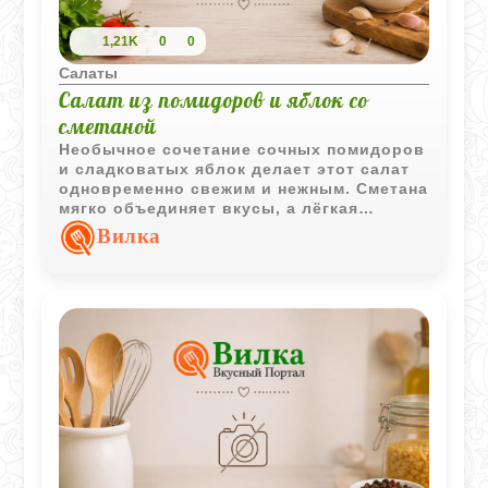
1,21K
0
0
Салаты
Салат из помидоров и яблок со
сметаной
Необычное сочетание сочных помидоров
и сладковатых яблок делает этот салат
одновременно свежим и нежным. Сметана
мягко объединяет вкусы, а лёгкая
сладость хорошо подчёркивает кислинку
Вилка
томатов.