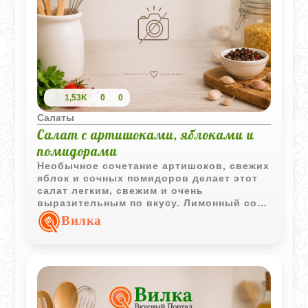
1,53K
0
0
Салаты
Салат с артишоками, яблоками и
помидорами
Необычное сочетание артишоков, свежих
яблок и сочных помидоров делает этот
салат легким, свежим и очень
выразительным по вкусу. Лимонный сок
добавляет приятную кислинку, а
Вилка
сельдерей делает текстуру более
хрустящей.