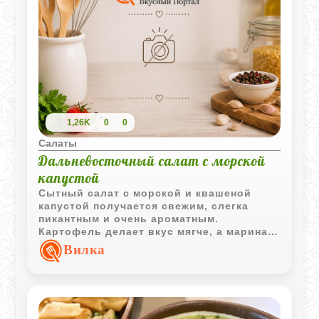
1,26K
0
0
Салаты
Дальневосточный салат с морской
капустой
Сытный салат с морской и квашеной
капустой получается свежим, слегка
пикантным и очень ароматным.
Картофель делает вкус мягче, а маринад
добавляет характерную
Вилка
дальневосточную нотку.