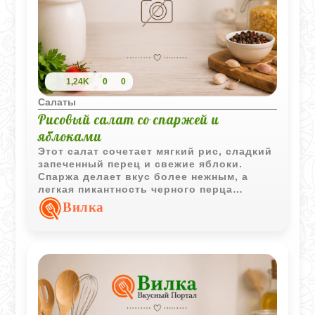
1,24K
0
0
Салаты
Рисовый салат со спаржей и
яблоками
Этот салат сочетает мягкий рис, сладкий
запеченный перец и свежие яблоки.
Спаржа делает вкус более нежным, а
легкая пикантность черного перца
хорошо оттеняет сладковатые овощные
Вилка
нотки.