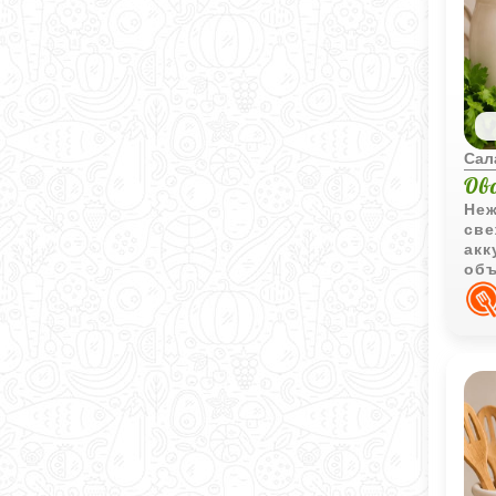
Сал
Ов
Неж
све
акк
объ
доб
нас