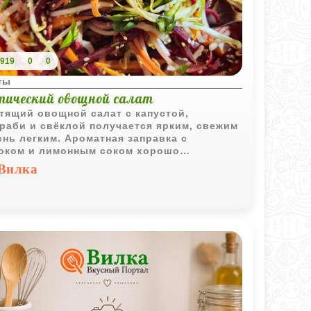
919
0
0
ты
тический овощной салат
тящий овощной салат с капустой,
раби и свёклой получается ярким, свежим
ень легким. Ароматная заправка с
оком и лимонным соком хорошо
еркивает натуральный вкус овощей.
Вилка