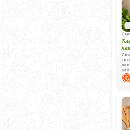
Сал
Кл
ка
Ино
кот
сал
сах
сал
до