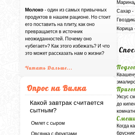
Маринад
Молоко
- один из самых привычных
Сахар -
продуктов в нашем рационе. Но стоит
Гвоздик
его поставить на плиту, как оно
Корица 
превращается в источник
неожиданностей. Почему оно
«убегает»? Как этого избежать? И что
Спо
это может рассказать нам о жизни?
Подго
Читать Дальше...
Квашену
эмалиро
Опрос на Вилка
Приго
Уксус с
Какой завтрак считается
до кипе
сытным?
комнатн
Смеши
Омлет с сыром
Когда к
брусник
Овсянка с фруктами