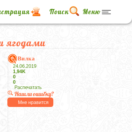
истрация
Поиск
Меню
и ягодами
Вилка
24.06.2019
1,94K
0
0
Распечатать
Нашли ошибку?
Мне нравится