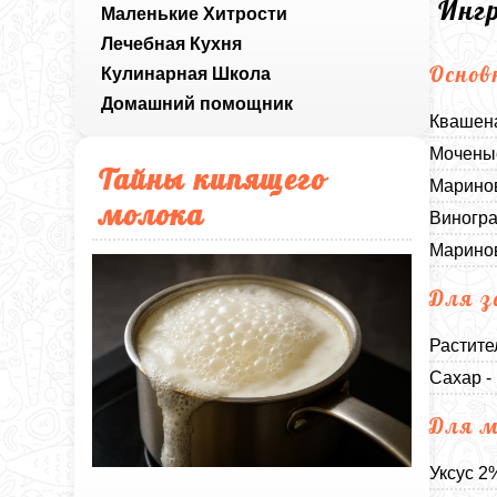
Инг
Маленькие Хитрости
Лечебная Кухня
Основ
Кулинарная Школа
Домашний помощник
Квашена
Моченые
Тайны кипящего
Маринов
молока
Виногра
Маринов
Для з
Растите
Сахар -
Для 
Уксус 2