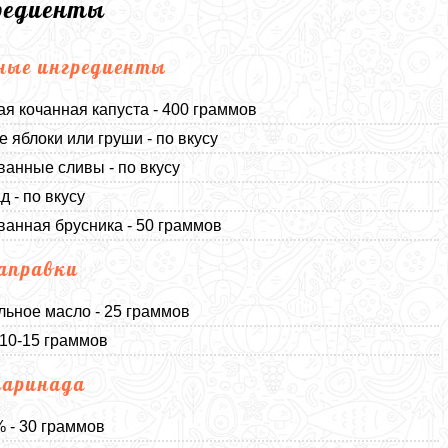
редиенты
ные ингредиенты
я кочанная капуста - 400 граммов
 яблоки или груши - по вкусу
анные сливы - по вкусу
д - по вкусу
анная брусника - 50 граммов
аправки
льное масло - 25 граммов
 10-15 граммов
маринада
% - 30 граммов