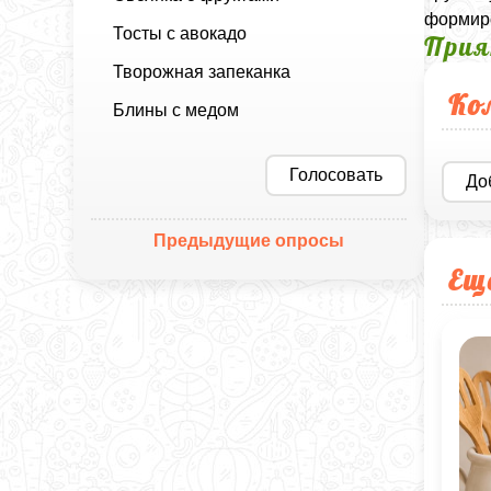
формиро
Тосты с авокадо
Прия
Творожная запеканка
Ко
Блины с медом
Голосовать
До
Предыдущие опросы
Ещ