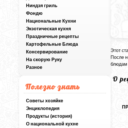
Ниндзя гриль
Фондю
Национальные Кухни
Экзотическая кухня
Праздничные рецепты
Картофельные Блюда
Этот ст
Консервирование
После н
На скорую Руку
блюдам 
Разное
О р
Полезно знать
Советы хозяйке
П
Энциклопедия
Продукты (история)
О национальной кухне