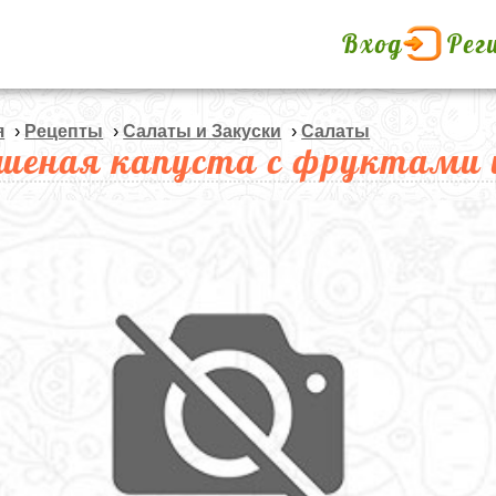
Вход
Рег
я
›
Рецепты
›
Салаты и Закуски
›
Салаты
шеная капуста с фруктами 