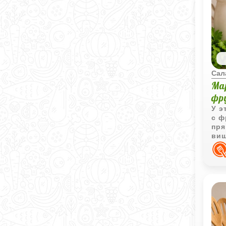
Сал
Ма
фр
У э
с ф
пря
виш
нас
све