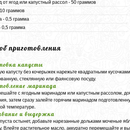
 от ягод или капустный рассол - 50 граммов
 10 граммов
а - 0,5 грамма
- 0,5 грамма
соб приготовления
товка капусты
ю капусту без кочерыжек нарежьте квадратными кусочками
ванную, стеклянную или фаянсовую посуду.
товление маринада
мешайте с ягодным маринадом или капустным рассолом, доба
ния, затем сразу залейте горячим маринадом подготовленну
ой температуре.
вание и выдержка
апуста остынет, добавьте нарезанные дольками моченые яб
у. Влейте растительное масло, аккуратно перемешайте и вы