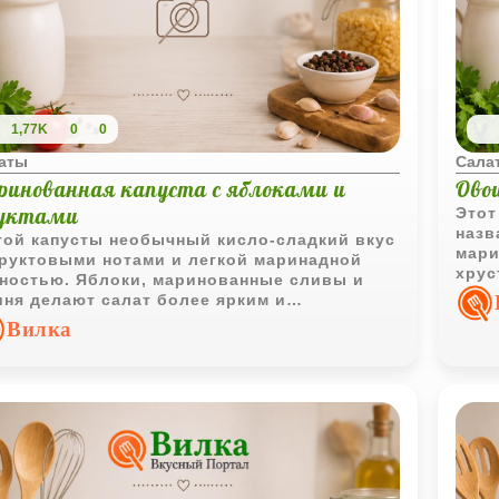
1,77K
0
0
аты
Сала
ринованная капуста с яблоками и
Ово
уктами
Этот
назв
той капусты необычный кисло-сладкий вкус
мари
руктовыми нотами и легкой маринадной
хрус
ностью. Яблоки, маринованные сливы и
вкус
ня делают салат более ярким и
овощ
ыщенным, а зеленый лук добавляет
Вилка
жесть.