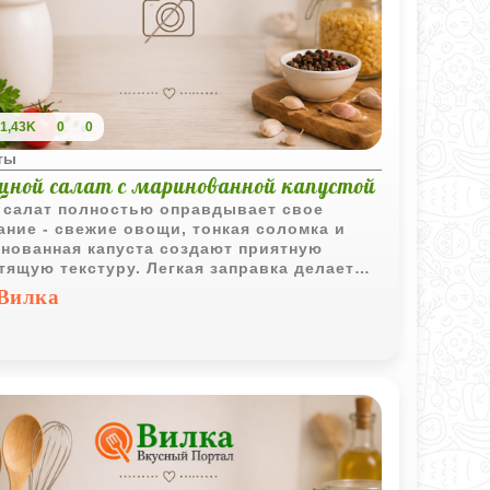
1,43K
0
0
ты
щной салат с маринованной капустой
 салат полностью оправдывает свое
ание - свежие овощи, тонкая соломка и
нованная капуста создают приятную
тящую текстуру. Легкая заправка делает
 мягче, сохраняя свежесть и сочность
Вилка
ей.