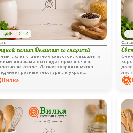
1,64K
0
0
аты
Сала
ощной салат Деликат со спаржей
Све
ный салат с цветной капустой, спаржей и
Очен
жими овощами выглядит ярко и очень
хоро
уратно на столе. Легкая заправка мягко
допо
единяет разные текстуры, а укроп
лист
авляет свежий аромат и домашное
особ
Вилка
троение.