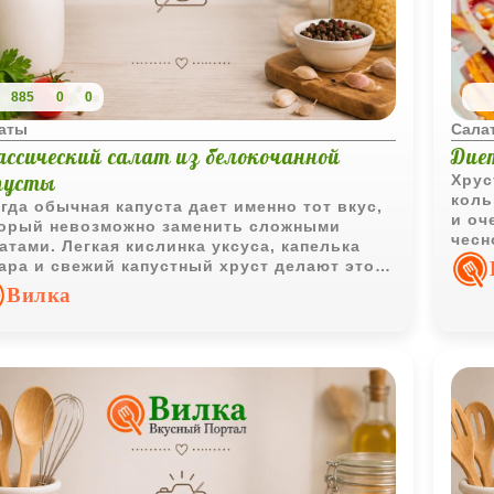
885
0
0
аты
Сала
ассический салат из белокочанной
Дие
пусты
Хрус
коль
гда обычная капуста дает именно тот вкус,
и оч
орый невозможно заменить сложными
чесн
атами. Легкая кислинка уксуса, капелька
подч
ара и свежий капустный хруст делают этот
ат особенно хорошим рядом с горячими
Вилка
машними блюдами.