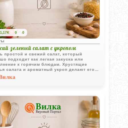
1,17K
0
0
ты
жий зеленый салат с укропом
ь простой и свежий салат, который
шо подходит как легкая закуска или
лнение к горячим блюдам. Хрустящие
ья салата и ароматный укроп делают его
енно приятным в теплое время года.
Вилка