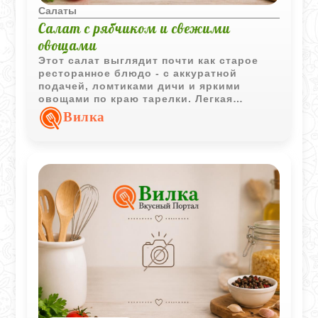
Салаты
Салат с рябчиком и свежими
овощами
Этот салат выглядит почти как старое
ресторанное блюдо - с аккуратной
подачей, ломтиками дичи и яркими
овощами по краю тарелки. Легкая
уксусная заправка не перебивает вкус
Вилка
мяса, а только делает его
выразительнее.