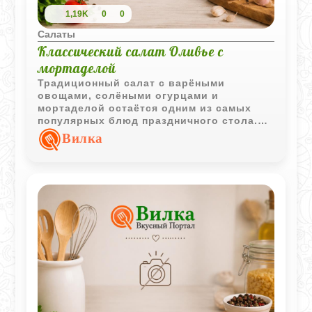
1,19K
0
0
Салаты
Классический салат Оливье с
мортаделой
Традиционный салат с варёными
овощами, солёными огурцами и
мортаделой остаётся одним из самых
популярных блюд праздничного стола.
Простое сочетание ингредиентов создаёт
Вилка
знакомый и насыщенный вкус.