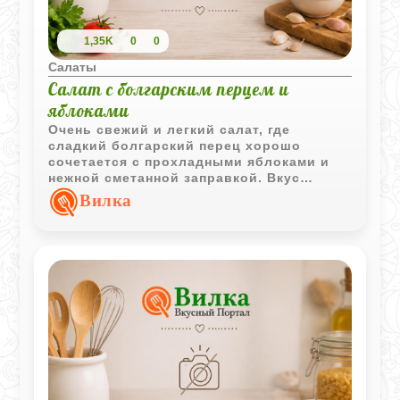
1,35K
0
0
Салаты
Салат с болгарским перцем и
яблоками
Очень свежий и легкий салат, где
сладкий болгарский перец хорошо
сочетается с прохладными яблоками и
нежной сметанной заправкой. Вкус
получается мягким, но не скучным, с
Вилка
легкой сладостью и зелёным ароматом.