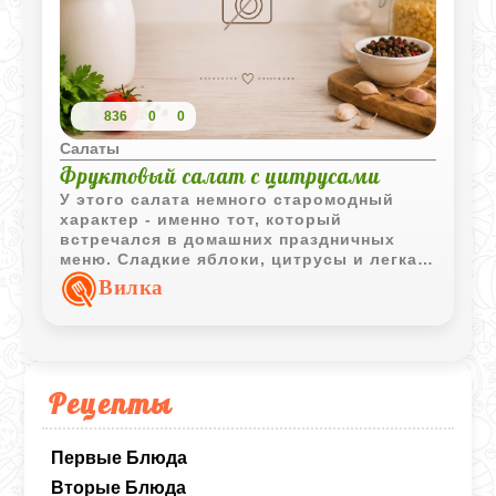
836
0
0
Салаты
Фруктовый салат с цитрусами
У этого салата немного старомодный
характер - именно тот, который
встречался в домашних праздничных
меню. Сладкие яблоки, цитрусы и легкая
лимонная свежесть неожиданно хорошо
Вилка
сочетаются с нежной майонезной
заправкой.
Рецепты
Первые Блюда
Вторые Блюда