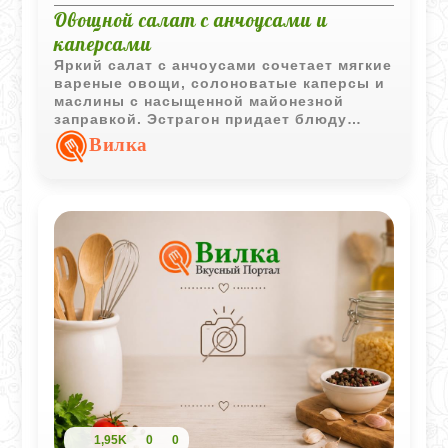
Овощной салат с анчоусами и
каперсами
Яркий салат с анчоусами сочетает мягкие
вареные овощи, солоноватые каперсы и
маслины с насыщенной майонезной
заправкой. Эстрагон придает блюду
тонкий аромат, а подача с анчоусами
Вилка
делает салат особенно выразительным и
праздничным.
1,95K
0
0