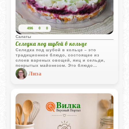
496
0
0
Салаты
Селедка под шубой в кольце
Селедка под шубой в кольце – это
традиционное блюдо, состоящее из
слоев вареных овощей, яиц и сельди,
покрытых майонезом. Это блюдо
является неотъемлемой частью
Лиза
праздничного стола и пользуется
популярностью благодаря своему
насыщенному вкусу и привлекательному
внешнему виду. Для приготовления
сельди под шубой по-домашнему
используются свежие ингредиенты, что
делает это блюдо не только вкусным, но
и полезным.