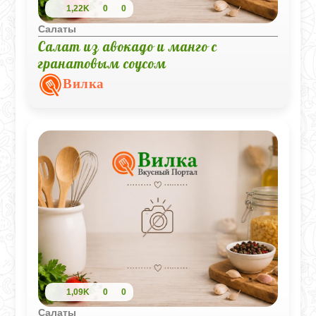
1,22K
0
0
Салаты
Салат из авокадо и манго с
гранатовым соусом
Вилка
1,09K
0
0
Салаты