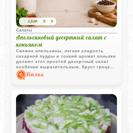
1,63K
0
0
Салаты
Апельсиновый десертный салат с
коньяком
Свежие апельсины, легкая сладость
сахарной пудры и тонкий аромат коньяка
делают этот простой десертный салат
особенно выразительным. Хруст грецких
орехов хорошо дополняет сочную
Вилка
цитрусовую мякоть.