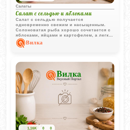
Салаты
Салат с сельдью и яблоками
Салат с сельдью получается
одновременно свежим и насыщенным.
Солоноватая рыба хорошо сочетается с
яблоками, яйцами и картофелем, а легкая
острота горчицы делает вкус более
Вилка
выразительным. Такой салат отлично
подходит как для повседневного стола,
так и для праздничной подачи.
1,16K
0
0