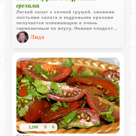
орехами
Легкий салат с сочной грушей, свежими
листьями салата и кедровыми орехами
получается освежающим и очень
гармоничным по вкусу. Нежная сладость
груши хорошо сочетается с пикантной
Лида
горчичной заправкой.
2,28K
0
0
Салаты