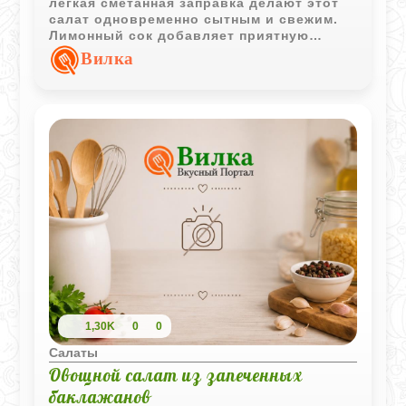
легкая сметанная заправка делают этот
салат одновременно сытным и свежим.
Лимонный сок добавляет приятную
кислинку и хорошо подчеркивает вкус
Вилка
грибов.
1,30K
0
0
Салаты
Овощной салат из запеченных
баклажанов