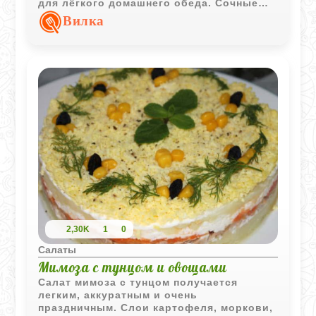
для лёгкого домашнего обеда. Сочные
томаты и зелёный лук создают
Вилка
классическое сочетание с ярким летним
вкусом.
2,30K
1
0
Салаты
Мимоза с тунцом и овощами
Салат мимоза с тунцом получается
легким, аккуратным и очень
праздничным. Слои картофеля, моркови,