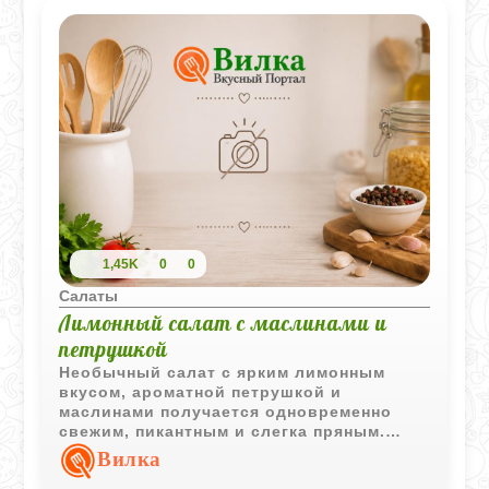
1,45K
0
0
Салаты
Лимонный салат с маслинами и
петрушкой
Необычный салат с ярким лимонным
вкусом, ароматной петрушкой и
маслинами получается одновременно
свежим, пикантным и слегка пряным.
Такой рецепт особенно хорошо подходит
Вилка
к мясу, рыбе или горячему хлебу.