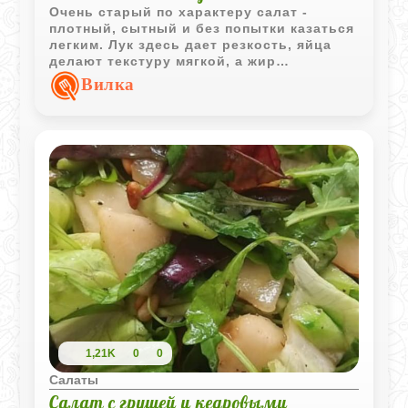
Очень старый по характеру салат -
плотный, сытный и без попытки казаться
легким. Лук здесь дает резкость, яйца
делают текстуру мягкой, а жир
превращает салат почти в домашнюю
Вилка
намазку для свежего хлеба.
1,21K
0
0
Салаты
Салат с грушей и кедровыми