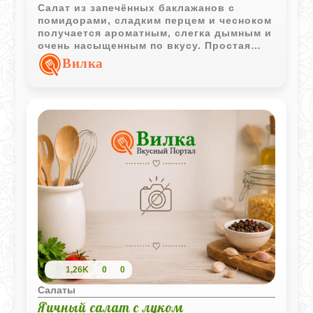
Салат из запечённых баклажанов с
помидорами, сладким перцем и чесноком
получается ароматным, слегка дымным и
очень насыщенным по вкусу. Простая
уксусно-масляная заправка хорошо
Вилка
подчёркивает мягкость запечённых
овощей.
1,26K
0
0
Салаты
Яичный салат с луком