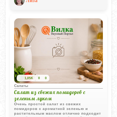
Лиза
насыщеннее и отлично подходит к хлебу,
мясу или горячим лепешкам.
1,05K
0
0
Салаты
Салат из свежих помидоров с
зеленым луком
Очень простой салат из свежих
помидоров с ароматной зеленью и
растительным маслом отлично подходит