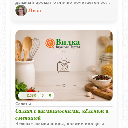
дымный аромат отлично сочетается со
свежей кинзой и оливковым маслом.
Лиза
2,08K
0
0
Салаты
Салат с шампиньонами, яблоком и
сметаной
Нежные шампиньоны, свежие овощи и