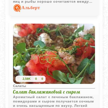
яиц и рыбы хорошо сочетаются между
собой, а охлаждение делает вкус еще
Альберт
более гармоничным.
2,58K
0
0
Салаты
Салат баклажановый с сыром
Ароматный салат с печеным баклажаном,
помидорами и сыром получается сочным
и очень насыщенным по вкусу. Легкий