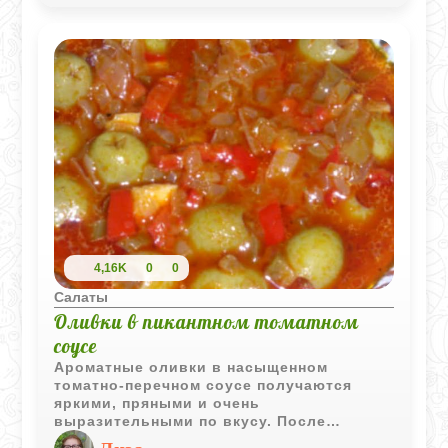
4,16K
0
0
Салаты
Оливки в пикантном томатном
соусе
Ароматные оливки в насыщенном
томатно-перечном соусе получаются
яркими, пряными и очень
выразительными по вкусу. После
охлаждения закуска становится еще