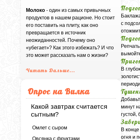
Подго
Молоко
- один из самых привычных
Баклажа
продуктов в нашем рационе. Но стоит
с подсо
его поставить на плиту, как оно
отожмит
превращается в источник
Подго
неожиданностей. Почему оно
Репчаты
«убегает»? Как этого избежать? И что
вымойте
это может рассказать нам о жизни?
Приго
В глубо
Читать Дальше...
золотис
периоди
Опрос на Вилка
Тушен
Добавьт
Какой завтрак считается
минут н
сытным?
густой,
Завер
Омлет с сыром
В конце
огня и 
Овсянка с фруктами