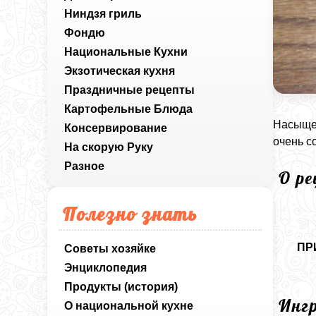
Ниндзя гриль
Фондю
Национальные Кухни
Экзотическая кухня
Праздничные рецепты
Картофельные Блюда
Насыщен
Консервирование
очень с
На скорую Руку
Разное
О р
Полезно знать
ПР
Советы хозяйке
Энциклопедия
Продукты (история)
Инг
О национальной кухне