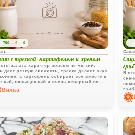
790
0
0
аты
Сала
лат с треской, картофелем и хреном
Сици
гри
того салата характер совсем не мягкий.
н дает резкую свежесть, треска делает вкус
В эт
койнее, а картофель собирает все вместе в
снач
тный, насыщенный и очень северный по
поми
троению салат.
Вилка
гриб
Сель
инте
сред