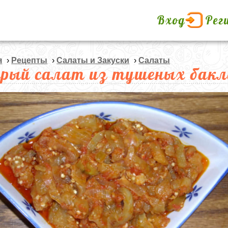
Вход
Рег
я
›
Рецепты
›
Салаты и Закуски
›
Салаты
рый салат из тушеных бак