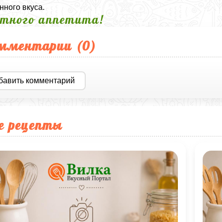
ного вкуса.
тного аппетита!
мментарии (
0
)
бавить комментарий
е рецепты