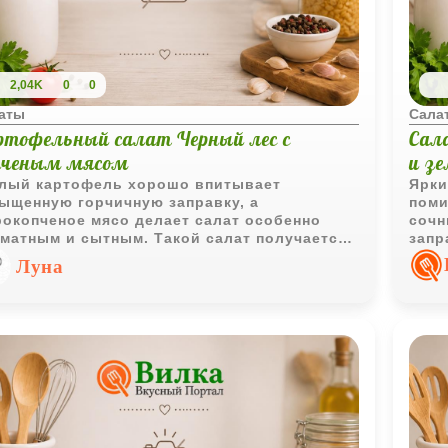
2,04K
0
0
аты
Сала
ртофельный салат Черный лес с
Сал
пченым мясом
и з
лый картофель хорошо впитывает
Ярки
ыщенную горчичную заправку, а
поми
окопченое мясо делает салат особенно
сочн
матным и сытным. Такой салат получается
запр
овременно простым и очень
подч
Луна
азительным по вкусу.
овощ