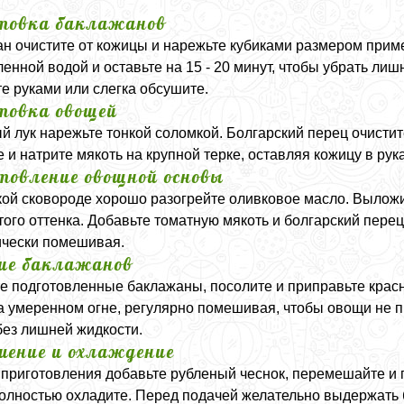
товка баклажанов
н очистите от кожицы и нарежьте кубиками размером пример
ленной водой и оставьте на 15 - 20 минут, чтобы убрать л
е руками или слегка обсушите.
товка овощей
й лук нарежьте тонкой соломкой. Болгарский перец очисти
 и натрите мякоть на крупной терке, оставляя кожицу в рук
товление овощной основы
кой сковороде хорошо разогрейте оливковое масло. Выложит
того оттенка. Добавьте томатную мякоть и болгарский перец,
чески помешивая.
ие баклажанов
е подготовленные баклажаны, посолите и приправьте красн
а умеренном огне, регулярно помешивая, чтобы овощи не пр
 без лишней жидкости.
шение и охлаждение
 приготовления добавьте рубленый чеснок, перемешайте и 
полностью охладите. Перед подачей желательно выдержать б