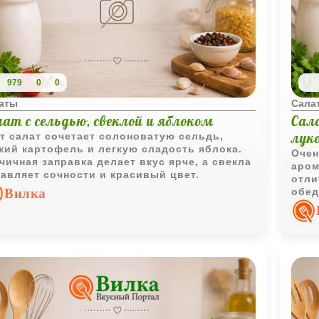
979
0
0
аты
Сала
лат с сельдью, свеклой и яблоком
Сал
лук
т салат сочетает солоноватую сельдь,
кий картофель и легкую сладость яблока.
Очен
чичная заправка делает вкус ярче, а свекла
аром
авляет сочности и красивый цвет.
отли
Вилка
обед
клас
вкус