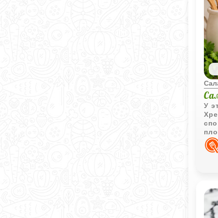
Сал
Са
У э
Хре
спо
пло
нас