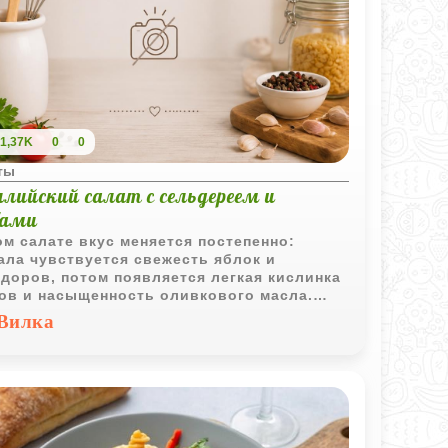
1,37K
0
0
ты
лийский салат с сельдереем и
бами
ом салате вкус меняется постепенно:
ала чувствуется свежесть яблок и
доров, потом появляется легкая кислинка
ов и насыщенность оливкового масла.
дерей делает текстуру плотнее и
Вилка
реснее, а маслины добавляют характерную
иземноморскую нотку.