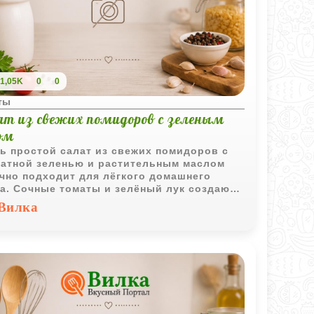
1,05K
0
0
ты
ат из свежих помидоров с зеленым
ом
ь простой салат из свежих помидоров с
атной зеленью и растительным маслом
чно подходит для лёгкого домашнего
а. Сочные томаты и зелёный лук создают
сическое сочетание с ярким летним
Вилка
ом.