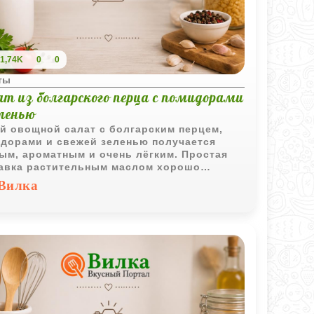
1,74K
0
0
ты
ат из болгарского перца с помидорами
еленью
й овощной салат с болгарским перцем,
дорами и свежей зеленью получается
ым, ароматным и очень лёгким. Простая
авка растительным маслом хорошо
ёркивает естественный вкус свежих
Вилка
ей.