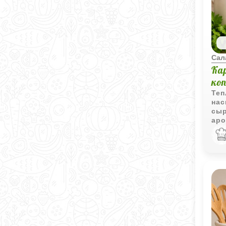
Сал
Ка
ко
Теп
нас
сыр
аро
одн
выр