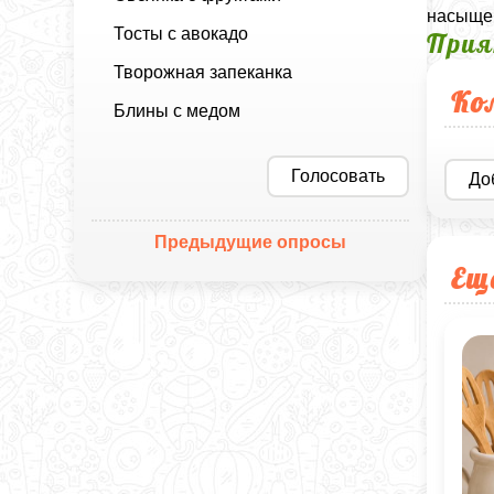
насыщен
Тосты с авокадо
Прия
Творожная запеканка
Ко
Блины с медом
Голосовать
До
Предыдущие опросы
Ещ