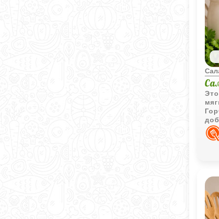
Сал
Са
Это
мяг
Гор
доб