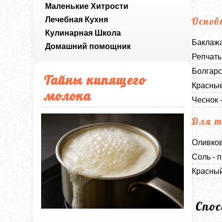
Маленькие Хитрости
Лечебная Кухня
Основ
Кулинарная Школа
Баклажа
Домашний помощник
Репчаты
Болгарс
Тайны кипящего
Красные
молока
Чеснок -
Для 
Оливков
Соль - п
Красный
Спо