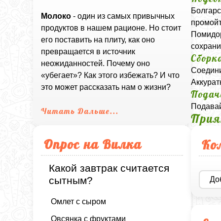
Болгарс
Молоко
- один из самых привычных
промойт
продуктов в нашем рационе. Но стоит
Помидор
его поставить на плиту, как оно
сохрани
превращается в источник
Сборк
неожиданностей. Почему оно
Соедини
«убегает»? Как этого избежать? И что
Аккурат
это может рассказать нам о жизни?
Подач
Подавай
Читать Дальше...
Прия
Опрос на Вилка
Ко
Какой завтрак считается
сытным?
До
Омлет с сыром
Овсянка с фруктами