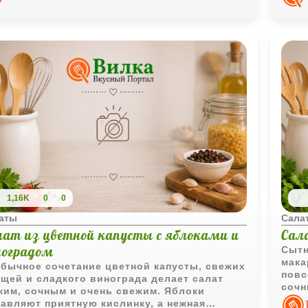
1,16K
0
0
аты
Сала
лат из цветной капусты с яблоками и
Сал
ноградом
Сытн
мака
бычное сочетание цветной капусты, свежих
повс
щей и сладкого винограда делает салат
сочн
ким, сочным и очень свежим. Яблоки
с ма
авляют приятную кислинку, а нежная