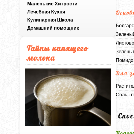
Маленькие Хитрости
Лечебная Кухня
Основ
Кулинарная Школа
Болгарс
Домашний помощник
Зеленый
Листово
Тайны кипящего
Зелень 
молока
Помидор
Для з
Растите
Соль - п
Спо
Подго