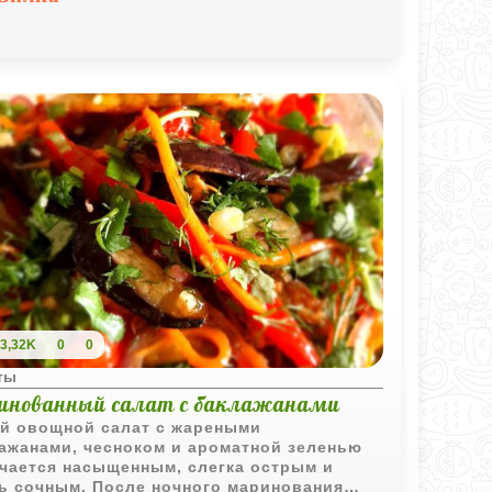
чается простым, но очень насыщенным по
у.
3,32K
0
0
ты
инованный салат с баклажанами
й овощной салат с жареными
ажанами, чесноком и ароматной зеленью
чается насыщенным, слегка острым и
ь сочным. После ночного маринования