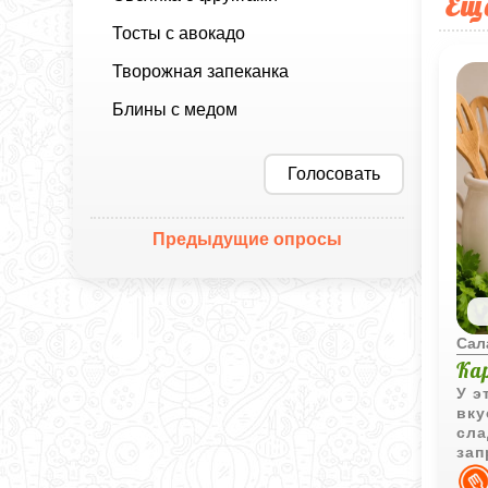
Ещ
Тосты с авокадо
Творожная запеканка
Блины с медом
Голосовать
Предыдущие опросы
Сал
Ка
У э
вку
сла
зап
выр