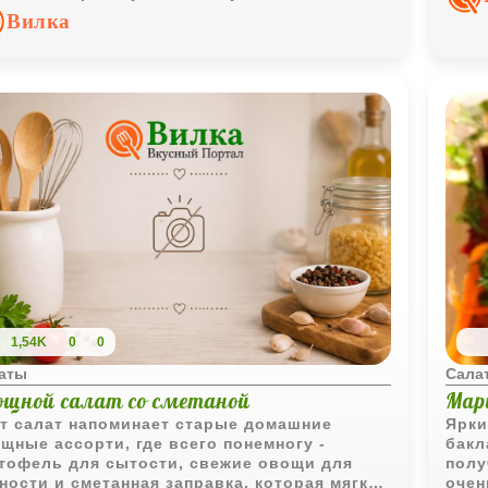
полу
равка мягко объединяет все вкусы.
Вилка
вкус
1,54K
0
0
аты
Сала
ощной салат со сметаной
Мар
т салат напоминает старые домашние
Ярки
щные ассорти, где всего понемногу -
бакл
тофель для сытости, свежие овощи для
полу
ности и сметанная заправка, которая мягко
очен