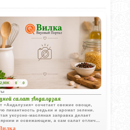
2,90K
0
0
ты
щной салат Андалузия
т «Андалузия» сочетает свежие овощи,
ую пикантность редьки и аромат зелени.
тая уксусно-масляная заправка делает
 ярким и освежающим, а сам салат отлично
одит к повседневным горячим блюдам.
Вилка