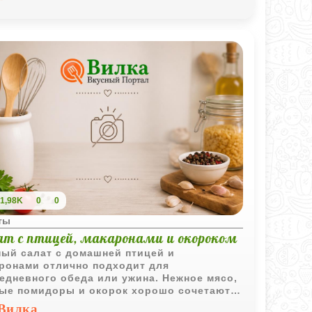
1,98K
0
0
ты
ат с птицей, макаронами и окороком
ый салат с домашней птицей и
ронами отлично подходит для
едневного обеда или ужина. Нежное мясо,
ые помидоры и окорок хорошо сочетаются
йонезной заправкой, а сам салат
Вилка