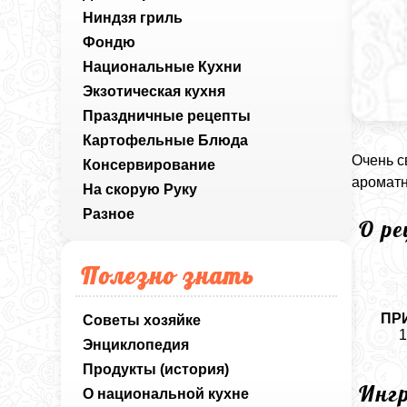
Ниндзя гриль
Фондю
Национальные Кухни
Экзотическая кухня
Праздничные рецепты
Картофельные Блюда
Очень с
Консервирование
ароматн
На скорую Руку
Разное
О р
Полезно знать
ПР
Советы хозяйке
1
Энциклопедия
Продукты (история)
Инг
О национальной кухне