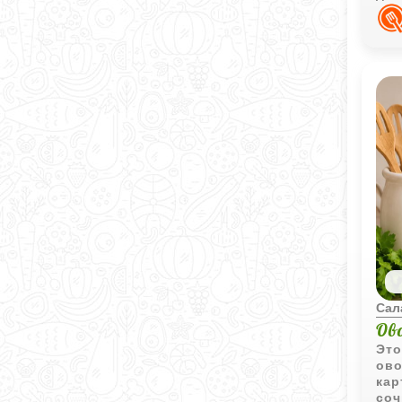
зап
Сал
Ов
Это
ово
кар
соч