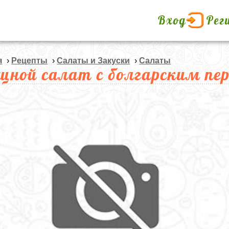
Вход
Рег
я
›
Рецепты
›
Салаты и Закуски
›
Салаты
щной салат с болгарским пе