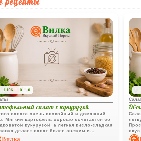
е рецепты
1,10K
0
0
аты
Сала
ртофельный салат с кукурузой
Ово
того салата очень спокойный и домашний
Сала
с. Мягкий картофель хорошо сочетается со
лёгк
дковатой кукурузой, а легкая кисло-сладкая
Прос
равка делает салат более свежим и
вкус
азительным без лишней тяжести.
подх
Вилка