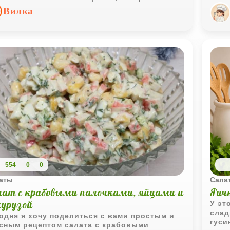
единяет все вкусы вместе.
вкус
Вилка
глуб
554
0
0
аты
Сала
лат с крабовыми палочками, яйцами и
Яич
курузой
У эт
слад
одня я хочу поделиться с вами простым и
гуси
сным рецептом салата с крабовыми