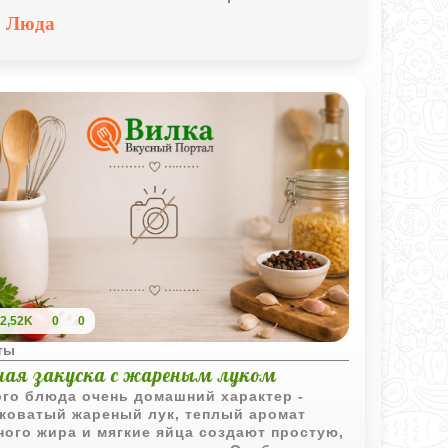
 становится еще более выразительным и
Люда
оким.
2,52K
0
0
ты
ная закуска с жареным луком
ого блюда очень домашний характер -
коватый жареный лук, теплый аромат
ного жира и мягкие яйца создают простую,