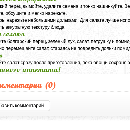
кий перец вымойте, удалите семена и тонко нашинкуйте. Зе
е, обсушите и мелко нарежьте.
ы нарежьте небольшими дольками. Для салата лучше испо
ть аккуратную текстуру блюда.
а салата
те болгарский перец, зеленый лук, салат, петрушку и помид
но перемешайте салат, стараясь не повредить дольки поми
а
те салат сразу после приготовления, пока овощи сохраняют
тного аппетита!
мментарии (
0
)
бавить комментарий