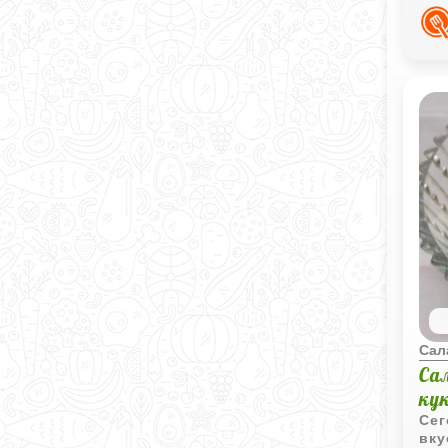
объ
Сал
Са
ку
Сег
вку