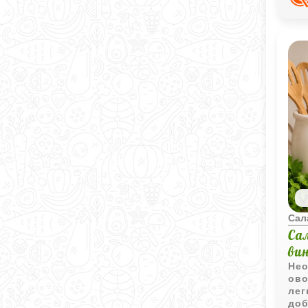
Сал
Са
ви
Нео
ово
лег
доб