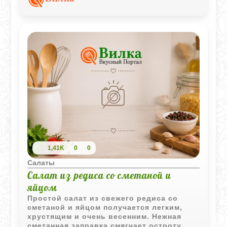
подачей.
1,41K
0
0
Салаты
Салат из редиса со сметаной и
яйцом
Простой салат из свежего редиса со
сметаной и яйцом получается легким,
хрустящим и очень весенним. Нежная
сметанная заправка смягчает остроту