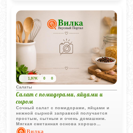
подойдет для тех, кто ценит
разнообразие вкусов и текстур в своем
рационе.
1,97K
0
0
Салаты
Салат с помидорами, яйцами и
сыром
Сочный салат с помидорами, яйцами и
нежной сырной заправкой получается
простым, сытным и очень домашним.
Мягкая сметанная основа хорошо
объединяет все ингредиенты и делает
Вилка