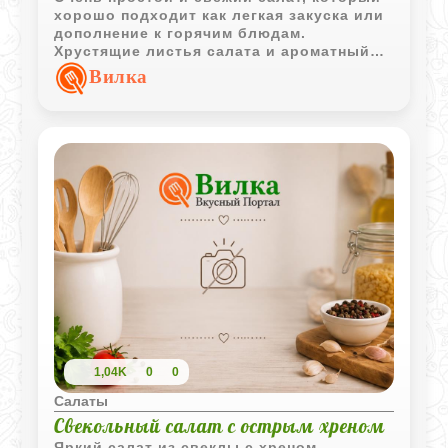
хорошо подходит как легкая закуска или
дополнение к горячим блюдам.
Хрустящие листья салата и ароматный
укроп делают его особенно приятным в
Вилка
теплое время года.
1,04K
0
0
Салаты
Свекольный салат с острым хреном
Яркий салат из свеклы с хреном