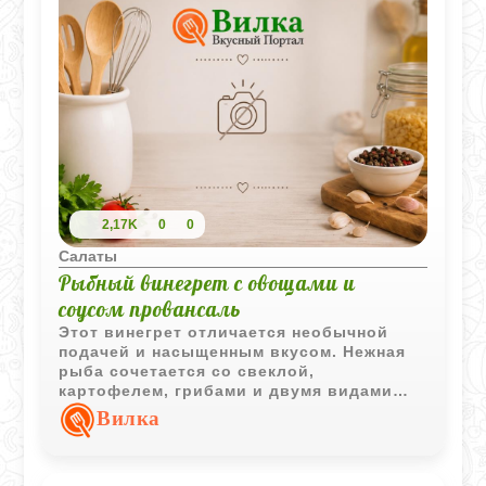
2,17K
0
0
Салаты
Рыбный винегрет с овощами и
соусом провансаль
Этот винегрет отличается необычной
подачей и насыщенным вкусом. Нежная
рыба сочетается со свеклой,
картофелем, грибами и двумя видами
огурцов, а густой соус провансаль
Вилка
делает блюдо особенно праздничным и
выразительным.