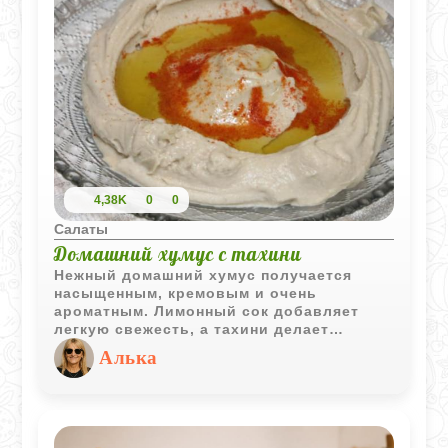
4,38K
0
0
Салаты
Домашний хумус с тахини
Нежный домашний хумус получается
насыщенным, кремовым и очень
ароматным. Лимонный сок добавляет
легкую свежесть, а тахини делает
текстуру особенно мягкой и бархатистой.
Алька