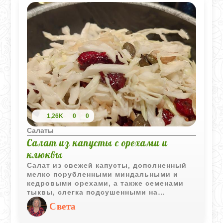
1,26K
0
0
Салаты
Салат из капусты с орехами и
клюквы
Салат из свежей капусты, дополненный
мелко порубленными миндальными и
кедровыми орехами, а также семенами
тыквы, слегка подсушенными на
сковороде, и гранатовым сиропом,
Света
является не только вкусным, но и
полезным блюдом. Это блюдо отлично