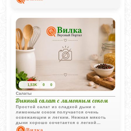
вкус особенно нежным.
1,53K
0
0
Салаты
Дынный салат с лимонным соком
Простой салат из сладкой дыни с
лимонным соком получается очень
освежающим и легким. Нежная мякоть
дыни хорошо сочетается с легкой
цитрусовой кислинкой и прохладной
Вилка