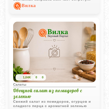
редиса, а укроп добавляет свежий
Вилка
аромат.
1,04K
0
0
Салаты
Овощной салат из помидоров с
зеленью
Свежий салат из помидоров, огурцов и
сладкого перца с ароматной зеленью