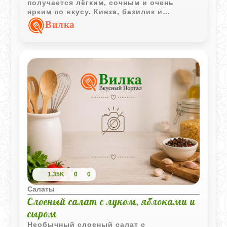
получается лёгким, сочным и очень
ярким по вкусу. Кинза, базилик и
петрушка делают блюдо особенно
Вилка
ароматным и свежим.
1,35K
0
0
Салаты
Слоеный салат с луком, яблоками и
сыром
Необычный слоеный салат с