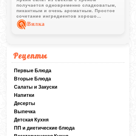
получается одновременно сладковатым,
пикантным и очень ароматным. Простое
сочетание ингредиентов хорошо
подходит как к повседневному столу, так
Вилка
и в качестве острой овощной закуски к
горячим блюдам.
Рецепты
Первые Блюда
Вторые Блюда
Салаты и Закуски
Напитки
Десерты
Выпечка
Детская Кухня
ПП и диетические блюда