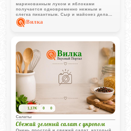
маринованным луком и яблоками
получается одновременно нежным и
слегка пикантным. Сыр и майонез делают
вкус мягче, а яблоки добавляют
Вилка
приятную свежесть.
1,17K
0
0
Салаты
Свежий зеленый салат с укропом
Очень простой и свежий салат, который