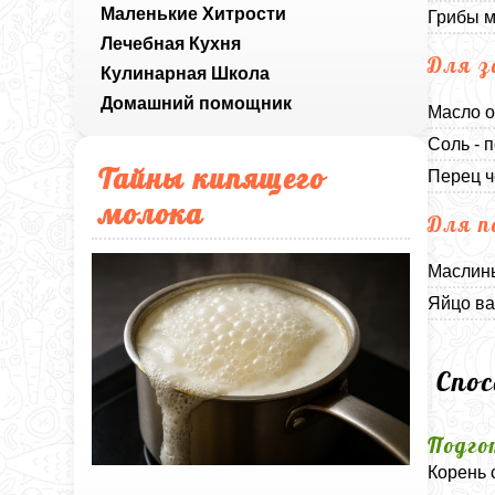
Маленькие Хитрости
Грибы м
Лечебная Кухня
Для з
Кулинарная Школа
Домашний помощник
Масло о
Соль - п
Тайны кипящего
Перец ч
молока
Для п
Маслины
Яйцо ва
Спо
Подго
Корень 