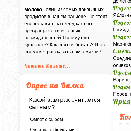
до легк
Подго
Молоко
- один из самых привычных
Яблоки 
продуктов в нашем рационе. Но стоит
Подго
его поставить на плиту, как оно
Помидор
превращается в источник
Подго
неожиданностей. Почему оно
Маринов
«убегает»? Как этого избежать? И что
Смеши
это может рассказать нам о жизни?
Соедини
оливков
Читать Дальше...
Офор
Вареное
Опрос на Вилка
Подач
Перед п
Какой завтрак считается
Прия
сытным?
Ко
Омлет с сыром
Овсянка с фруктами