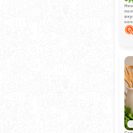
Нео
пол
вку
соч
май
Сал