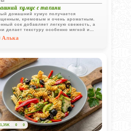
ты
ашний хумус с тахини
ый домашний хумус получается
щенным, кремовым и очень ароматным.
нный сок добавляет легкую свежесть, а
ни делает текстуру особенно мягкой и
атистой.
Алька
1,35K
0
0