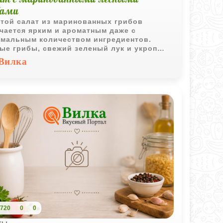
бами
той салат из маринованных грибов
чается ярким и ароматным даже с
мальным количеством ингредиентов.
ые грибы, свежий зеленый лук и укроп
чно сочетаются с растительным маслом,
Вилка
авая легкую закуску для повседневного
а или домашних застолий.
720
0
0
ты