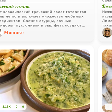
аты
Сала
еческий салат
Дом
т классический греческий салат готовится
Нежн
нь легко и включает множество любимых
насы
редиентов. Свежие огурцы, сочные
Лимо
идоры, лук, оливки и сыр фета создают
тахи
моничное сочетание, превращая его в
барх
Мошико
тоящее кулинарное наслаждение. Этот
ческий салат прекрасно дополнит любое
до или станет отличным самостоятельным
щением.
3,15K
0
0