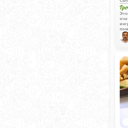
Сал
Гр
Это
оче
инг
пом
гар
нас
гре
блю
уго