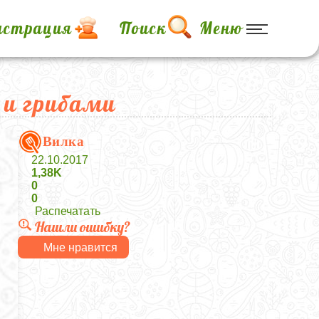
истрация
Поиск
Меню
 и грибами
Вилка
22.10.2017
1,38K
0
0
Распечатать
Нашли ошибку?
Мне нравится