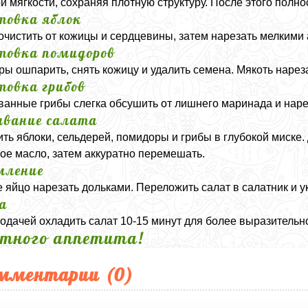
ой мягкости, сохраняя плотную структуру. После этого полно
товка яблок
очистить от кожицы и сердцевины, затем нарезать мелкими
товка помидоров
ы ошпарить, снять кожицу и удалить семена. Мякоть нарез
товка грибов
анные грибы слегка обсушить от лишнего маринада и наре
вание салата
ть яблоки, сельдерей, помидоры и грибы в глубокой миске.
ое масло, затем аккуратно перемешать.
мление
 яйцо нарезать дольками. Переложить салат в салатник и у
а
одачей охладить салат 10-15 минут для более выразительно
тного аппетита!
мментарии (
0
)