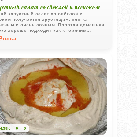
устный салат со свёклой и чесноком
ий капустный салат со свёклой и
оком получается хрустящим, слегка
нтным и очень сочным. Простая домашняя
ска хорошо подходит как к горячим
ам, так и для легкого перекуса.
Вилка
4,38K
0
0