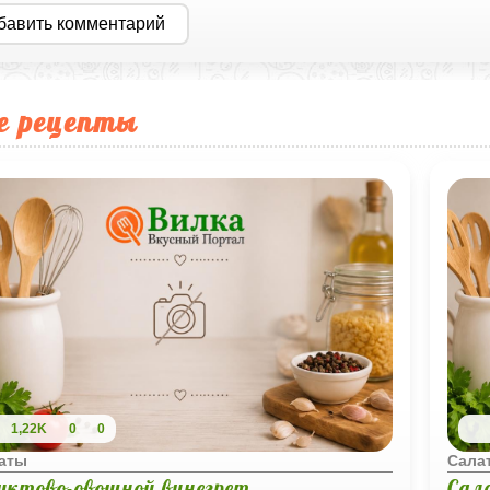
бавить комментарий
е рецепты
1,22K
0
0
аты
Сала
уктово-овощной винегрет
Сал