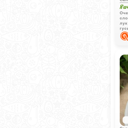
Яи
Оче
сло
лук
гус
нас