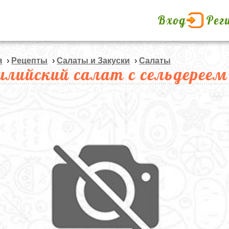
Вход
Рег
я
›
Рецепты
›
Салаты и Закуски
›
Салаты
илийский салат с сельдереем