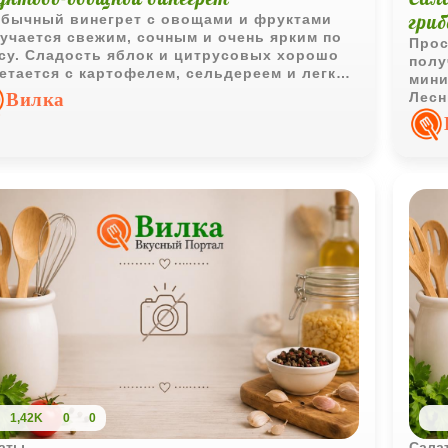
гри
бычный винегрет с овощами и фруктами
учается свежим, сочным и очень ярким по
Прос
су. Сладость яблок и цитрусовых хорошо
полу
етается с картофелем, сельдереем и легкой
мини
онезной заправкой.
Вилка
Лесн
отли
созд
стол
1,42K
0
0
аты
Сала