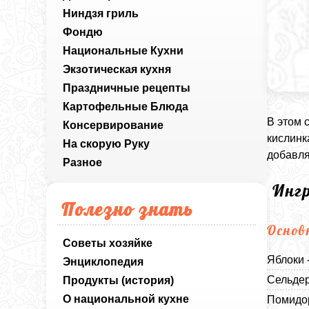
Ниндзя гриль
Фондю
Национальные Кухни
Экзотическая кухня
Праздничные рецепты
Картофельные Блюда
В этом 
Консервирование
кислинк
На скорую Руку
добавля
Разное
Инг
Полезно знать
Основ
Советы хозяйке
Яблоки 
Энциклопедия
Сельдер
Продукты (история)
О национальной кухне
Помидор