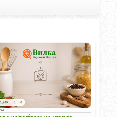
1,94K
0
0
ты
ат с маринованными лесными