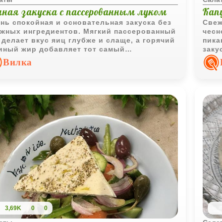
чная закуска с пассерованным луком
Кап
нь спокойная и основательная закуска без
Свеж
жных ингредиентов. Мягкий пассерованный
чесн
 делает вкус яиц глубже и слаще, а горячий
пика
иный жир добавляет тот самый
заку
ыщенный домашний аромат.
блюд
Вилка
3,69K
0
0